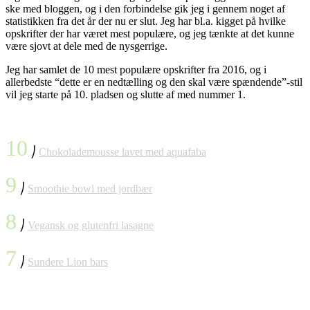
ske med bloggen, og i den forbindelse gik jeg i gennem noget af
statistikken fra det år der nu er slut. Jeg har bl.a. kigget på hvilke
opskrifter der har været mest populære, og jeg tænkte at det kunne
være sjovt at dele med de nysgerrige.
Jeg har samlet de 10 mest populære opskrifter fra 2016, og i
allerbedste “dette er en nedtælling og den skal være spændende”-stil
vil jeg starte på 10. pladsen og slutte af med nummer 1.
10
⎠
Chokolademousse lavet med aquafaba
9
⎠
Smoothie bowl med jordbær
8
⎠
Vegansk og glutenfri lasagne
7
⎠
Sundere Lion bars