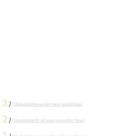
3
⎠
Chokoladebrownies med nøddeknas
2
⎠
Grundopskrift på grøn smoothie bowl
1