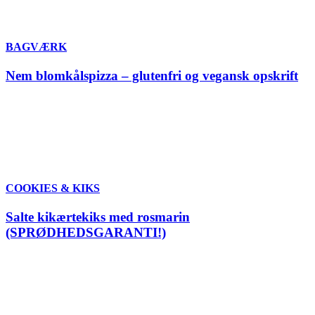
BAGVÆRK
Nem blomkålspizza – glutenfri og vegansk opskrift
COOKIES & KIKS
Salte kikærtekiks med rosmarin
(SPRØDHEDSGARANTI!)