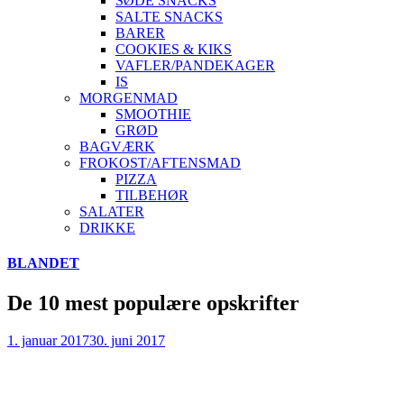
SØDE SNACKS
SALTE SNACKS
BARER
COOKIES & KIKS
VAFLER/PANDEKAGER
IS
MORGENMAD
SMOOTHIE
GRØD
BAGVÆRK
FROKOST/AFTENSMAD
PIZZA
TILBEHØR
SALATER
DRIKKE
Skip
BLANDET
to
content
De 10 mest populære opskrifter
1. januar 2017
30. juni 2017