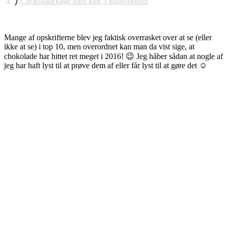
⎠
Chokoladekage med kun 5 ingredienser
Mange af opskrifterne blev jeg faktisk overrasket over at se (eller
ikke at se) i top 10, men overordnet kan man da vist sige, at
chokolade har hittet ret meget i 2016! 😉 Jeg håber sådan at nogle af
jeg har haft lyst til at prøve dem af eller får lyst til at gøre det ☺️