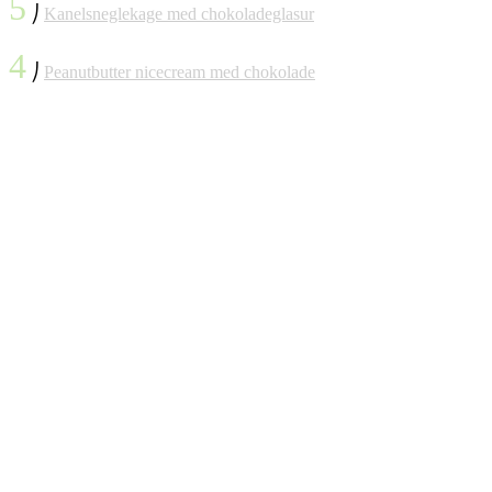
5
⎠
Kanelsneglekage med chokoladeglasur
4
⎠
Peanutbutter nicecream med chokolade