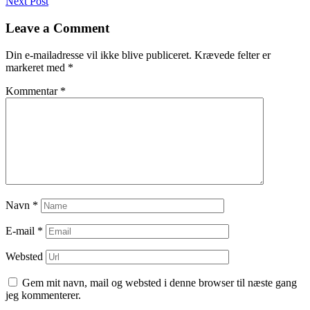
Next Post
til
indlæg
Leave a Comment
Din e-mailadresse vil ikke blive publiceret.
Krævede felter er
markeret med
*
Kommentar
*
Navn
*
E-mail
*
Websted
Gem mit navn, mail og websted i denne browser til næste gang
jeg kommenterer.