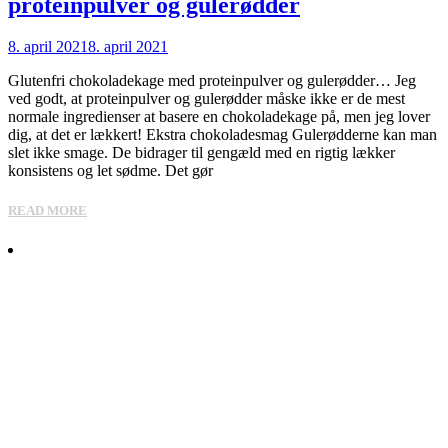
proteinpulver og gulerødder
8. april 2021
8. april 2021
Glutenfri chokoladekage med proteinpulver og gulerødder… Jeg
ved godt, at proteinpulver og gulerødder måske ikke er de mest
normale ingredienser at basere en chokoladekage på, men jeg lover
dig, at det er lækkert! Ekstra chokoladesmag Gulerødderne kan man
slet ikke smage. De bidrager til gengæld med en rigtig lækker
konsistens og let sødme. Det gør
READ MORE