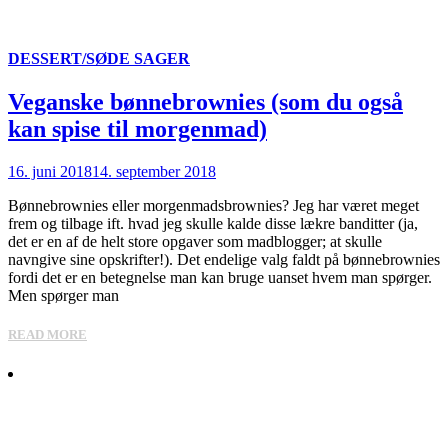
DESSERT/SØDE SAGER
Veganske bønnebrownies (som du også
kan spise til morgenmad)
16. juni 2018
14. september 2018
Bønnebrownies eller morgenmadsbrownies? Jeg har været meget
frem og tilbage ift. hvad jeg skulle kalde disse lækre banditter (ja,
det er en af de helt store opgaver som madblogger; at skulle
navngive sine opskrifter!). Det endelige valg faldt på bønnebrownies
fordi det er en betegnelse man kan bruge uanset hvem man spørger.
Men spørger man
READ MORE