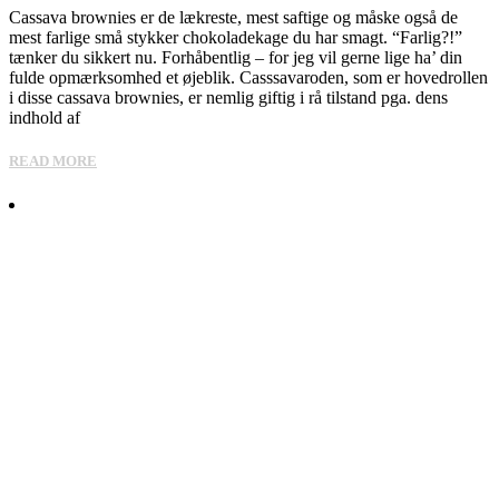
Cassava brownies er de lækreste, mest saftige og måske også de
mest farlige små stykker chokoladekage du har smagt. “Farlig?!”
tænker du sikkert nu. Forhåbentlig – for jeg vil gerne lige ha’ din
fulde opmærksomhed et øjeblik. Casssavaroden, som er hovedrollen
i disse cassava brownies, er nemlig giftig i rå tilstand pga. dens
indhold af
READ MORE