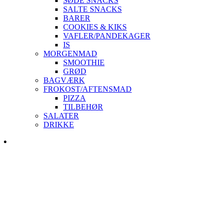
SØDE SNACKS
SALTE SNACKS
BARER
COOKIES & KIKS
VAFLER/PANDEKAGER
IS
MORGENMAD
SMOOTHIE
GRØD
BAGVÆRK
FROKOST/AFTENSMAD
PIZZA
TILBEHØR
SALATER
DRIKKE
Skip
to
content