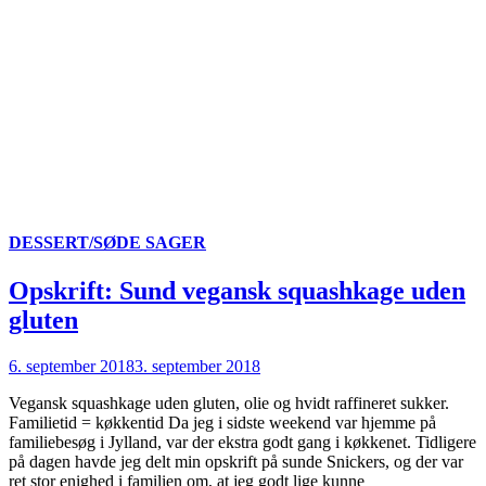
DESSERT/SØDE SAGER
Opskrift: Sund vegansk squashkage uden
gluten
6. september 2018
3. september 2018
Vegansk squashkage uden gluten, olie og hvidt raffineret sukker.
Familietid = køkkentid Da jeg i sidste weekend var hjemme på
familiebesøg i Jylland, var der ekstra godt gang i køkkenet. Tidligere
på dagen havde jeg delt min opskrift på sunde Snickers, og der var
ret stor enighed i familien om, at jeg godt lige kunne