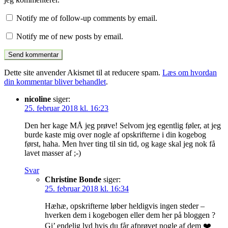
Notify me of follow-up comments by email.
Notify me of new posts by email.
Dette site anvender Akismet til at reducere spam.
Læs om hvordan
din kommentar bliver behandlet
.
nicoline
siger:
25. februar 2018 kl. 16:23
Den her kage MÅ jeg prøve! Selvom jeg egentlig føler, at jeg
burde kaste mig over nogle af opskrifterne i din kogebog
først, haha. Men hver ting til sin tid, og kage skal jeg nok få
lavet masser af ;-)
Svar
Christine Bonde
siger:
25. februar 2018 kl. 16:34
Hæhæ, opskrifterne løber heldigvis ingen steder –
hverken dem i kogebogen eller dem her på bloggen ?
Gi’ endelig lyd hvis du får afprøvet nogle af dem ❤️