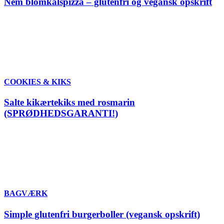
Nem blomkålspizza – glutenfri og vegansk opskrift
COOKIES & KIKS
Salte kikærtekiks med rosmarin
(SPRØDHEDSGARANTI!)
BAGVÆRK
Simple glutenfri burgerboller (vegansk opskrift)