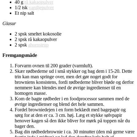
40 g
rå kakaopulver
1/2 tsk
vaniljepulver
Et nip salt
Glasur
2 spsk smeltet kokosolie
2 spsk rå kakaopulver
2 spsk
ahornsirup
Fremgangsmåde
Forvarm ovnen til 200 grader (varmluft).
Skær rødbederne ud i små stykker og bag dem i 15-20. Dette
trin kan man springe over, men det gør noget godt for
browniens konsistens, fordi rødbederne bliver bløde og derfor
nemmere kan blendes med de øvrige ingredienser til en
homogen masse.
Kom de bagte rødbeder i en foodprocessor sammen med de
øvrige ingredienser og blend det hele sammen.
Fordel browniedejen i en form beklædt med bagepapir og
sørg for at den er ca. 3 cm. høj. Læg et stykke sølvpapir
henover kagen så den ikke bliver for mørk på toppen når du
bager den.
Bag din rødbedebrownie i ca. 30 minutter (den må gerne være