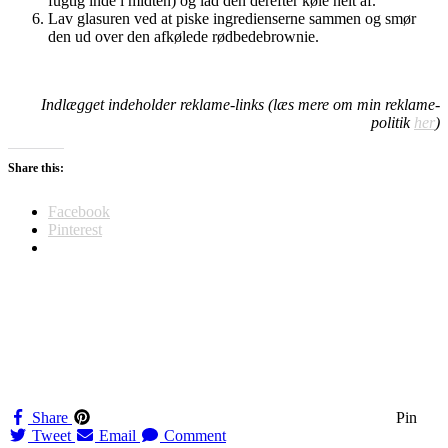
fugtig inde i midten) og lad den derefter køle helt af.
Lav glasuren ved at piske ingredienserne sammen og smør
den ud over den afkølede rødbedebrownie.
Indlægget indeholder reklame-links (læs mere om min reklame-
politik
her
)
Share this:
Facebook
Pinterest
Share
Pin
Tweet
Email
Comment