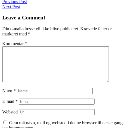
Navigation
Previous Post
Next Post
til
indlæg
Leave a Comment
Din e-mailadresse vil ikke blive publiceret.
Krævede felter er
markeret med
*
Kommentar
*
Navn
*
E-mail
*
Websted
Gem mit navn, mail og websted i denne browser til næste gang
jeg kommenterer.