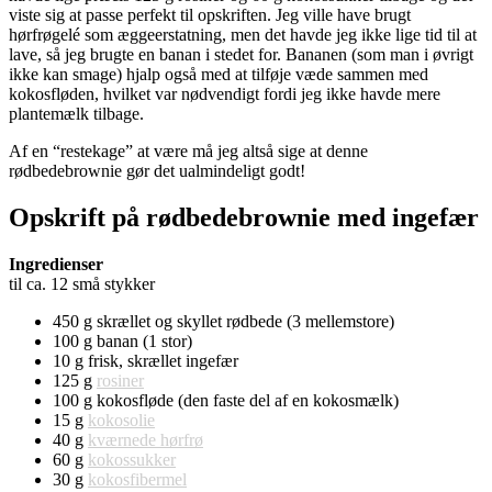
viste sig at passe perfekt til opskriften. Jeg ville have brugt
hørfrøgelé som æggeerstatning, men det havde jeg ikke lige tid til at
lave, så jeg brugte en banan i stedet for. Bananen (som man i øvrigt
ikke kan smage) hjalp også med at tilføje væde sammen med
kokosfløden, hvilket var nødvendigt fordi jeg ikke havde mere
plantemælk tilbage.
Af en “restekage” at være må jeg altså sige at denne
rødbedebrownie gør det ualmindeligt godt!
Opskrift på rødbedebrownie med ingefær
Ingredienser
til ca. 12 små stykker
450 g skrællet og skyllet rødbede (3 mellemstore)
100 g banan (1 stor)
10 g frisk, skrællet ingefær
125 g
rosiner
100 g kokosfløde (den faste del af en kokosmælk)
15 g
kokosolie
40 g
kværnede hørfrø
60 g
kokossukker
30 g
kokosfibermel