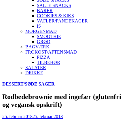
SØDE SNACKS
SALTE SNACKS
BARER
COOKIES & KIKS
VAFLER/PANDEKAGER
IS
MORGENMAD
SMOOTHIE
GRØD
BAGVÆRK
FROKOST/AFTENSMAD
PIZZA
TILBEHØR
SALATER
DRIKKE
Skip
DESSERT/SØDE SAGER
to
content
Rødbedebrownie med ingefær (glutenfri
og vegansk opskrift)
25. februar 2018
25. februar 2018