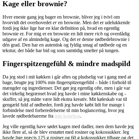
Kage eller brownie?
Hver eneste gang jeg bager en brownie, bliver jeg i tvivl om
hvorvidt det overhovedet
er
en brownie. Men det er udelukkende
fordi jeg ikke lige har en klar definition på, hvad en egentlig
brownie er. For mig er en brownie en lidt mere
rich
og overdådig
udgave af en almindelig kage. Og det er denne rødbedebrownie i
dén grad. Den har en autentisk og fyldig smag af rødbede og en
tekstur, der både har bid og som samtidig smelter på tungen.
Fingerspitzengefühl & mindre madspild
Da jeg stod i mit køkken i går aftes og pludselig var i gang med at
bage, brugte jeg 100% min fingerspitzengefühl – både i forhold til
mængder og ingredienser. Det gør jeg egentlig ofte, men i går var
det virkelig begrænset hvad jeg havde i mine køkkenskabe og -
skuffer, så jeg måtte være lidt ekstra kreativ. Mit køleskab var til
gengæld fuld af rødbeder, fordi jeg havde købt lidt for mange i
forbindelse med forberedelserne til min boglancering, hvor jeg
lavede rødbedebarerne fra
min kogebog
.
Jeg ville egentlig have sødet kagen med dadler, men dem havde jeg
ikke flere af, så de blev erstattet med rosiner og kokossukker. Jeg
havde lige præcis 125 g rosiner og 60 g kokossukker tilbage og det