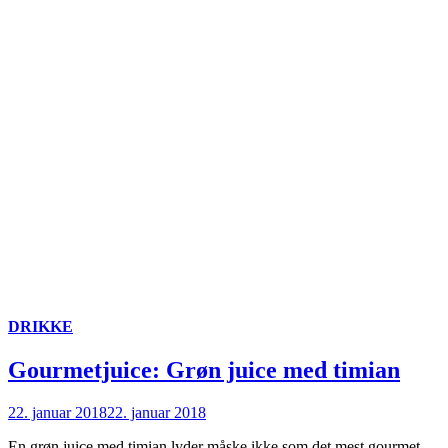
DRIKKE
Gourmetjuice: Grøn juice med timian
22. januar 2018
22. januar 2018
En grøn juice med timian lyder måske ikke som det mest gourmet-