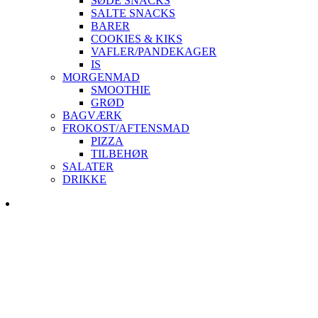
SØDE SNACKS
SALTE SNACKS
BARER
COOKIES & KIKS
VAFLER/PANDEKAGER
IS
MORGENMAD
SMOOTHIE
GRØD
BAGVÆRK
FROKOST/AFTENSMAD
PIZZA
TILBEHØR
SALATER
DRIKKE
Skip
to
content