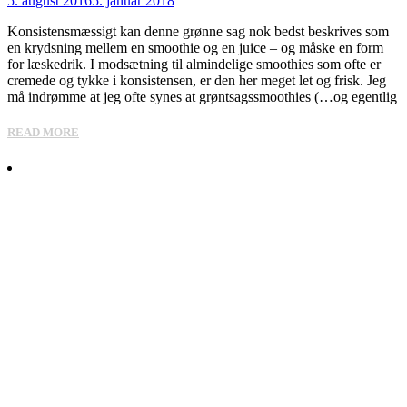
5. august 2016
5. januar 2018
Konsistensmæssigt kan denne grønne sag nok bedst beskrives som
en krydsning mellem en smoothie og en juice – og måske en form
for læskedrik. I modsætning til almindelige smoothies som ofte er
cremede og tykke i konsistensen, er den her meget let og frisk. Jeg
må indrømme at jeg ofte synes at grøntsagssmoothies (…og egentlig
READ MORE