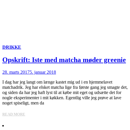
DRIKKE
Opskrift: Iste med matcha møder greenie
28. marts 2017
5. januar 2018
I dag har jeg langt om længe kastet mig ud i en hjemmelavet
matchadrik. Jeg har elsket matcha lige fra første gang jeg smagte det,
og siden da har jeg haft lyst til at købe mit eget og udsætte det for
nogle eksperimenter i mit køkken. Egentlig ville jeg prøve at lave
noget spiseligt, men da
READ MORE