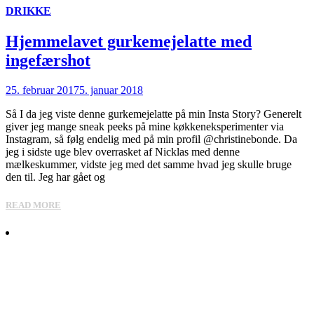
DRIKKE
Hjemmelavet gurkemejelatte med
ingefærshot
25. februar 2017
5. januar 2018
Så I da jeg viste denne gurkemejelatte på min Insta Story? Generelt
giver jeg mange sneak peeks på mine køkkeneksperimenter via
Instagram, så følg endelig med på min profil @christinebonde. Da
jeg i sidste uge blev overrasket af Nicklas med denne
mælkeskummer, vidste jeg med det samme hvad jeg skulle bruge
den til. Jeg har gået og
READ MORE