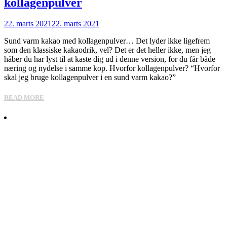
kollagenpulver
22. marts 2021
22. marts 2021
Sund varm kakao med kollagenpulver… Det lyder ikke ligefrem
som den klassiske kakaodrik, vel? Det er det heller ikke, men jeg
håber du har lyst til at kaste dig ud i denne version, for du får både
næring og nydelse i samme kop. Hvorfor kollagenpulver? “Hvorfor
skal jeg bruge kollagenpulver i en sund varm kakao?”
READ MORE