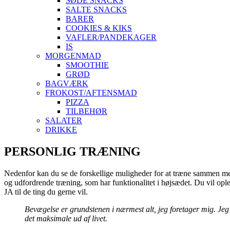
SØDE SNACKS
SALTE SNACKS
BARER
COOKIES & KIKS
VAFLER/PANDEKAGER
IS
MORGENMAD
SMOOTHIE
GRØD
BAGVÆRK
FROKOST/AFTENSMAD
PIZZA
TILBEHØR
SALATER
DRIKKE
Skip
PERSONLIG TRÆNING
to
content
Nedenfor kan du se de forskellige muligheder for at træne sammen m
og udfordrende træning, som har funktionalitet i højsædet. Du vil opl
JA til de ting du gerne vil.
Bevægelse er grundstenen i nærmest alt, jeg foretager mig. Jeg 
det maksimale ud af livet.