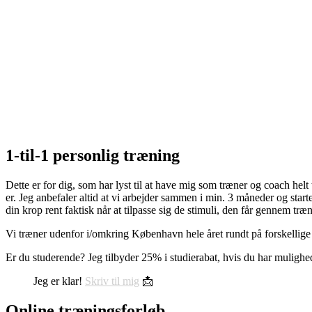
1-til-1 personlig træning
Dette er for dig, som har lyst til at have mig som træner og coach hel
er. Jeg anbefaler altid at vi arbejder sammen i min. 3 måneder og star
din krop rent faktisk når at tilpasse sig de stimuli, den får gennem træ
Vi træner udenfor i/omkring København hele året rundt på forskellige 
Er du studerende? Jeg tilbyder 25% i studierabat, hvis du har mulighed
Jeg er klar!
Skriv til mig
📩
Online træningsforløb