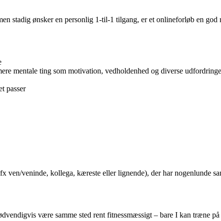
stadig ønsker en personlig 1-til-1 tilgang, er et onlineforløb en god m
e
re mentale ting som motivation, vedholdenhed og diverse udfordringe
t passer
x ven/veninde, kollega, kæreste eller lignende), der har nogenlunde 
vendigvis være samme sted rent fitnessmæssigt – bare I kan træne på s