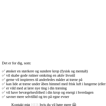
Det er for dig, som:
✅ ønsker en stærkere og sundere krop (fysisk og mentalt)
✅ vil skabe gode rutiner omkring en aktiv livsstil
✅ gerne vil inspireres til anderledes måder at træne på
✅ kan lide at træne under åben himmel med frisk luft i lungerne (ell
✅ er vild med at lære nye ting i din træning
✅ vil have bevægelsesfrihed i din krop og energi i hverdagen
✅ savner mere selvtillid og tro på egne evner
Kontakt mig
HER
hvis du vil høre mere 🤗