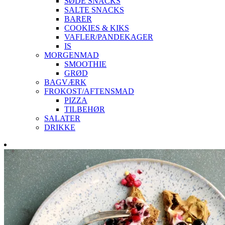
SØDE SNACKS
SALTE SNACKS
BARER
COOKIES & KIKS
VAFLER/PANDEKAGER
IS
MORGENMAD
SMOOTHIE
GRØD
BAGVÆRK
FROKOST/AFTENSMAD
PIZZA
TILBEHØR
SALATER
DRIKKE
Skip
to
content