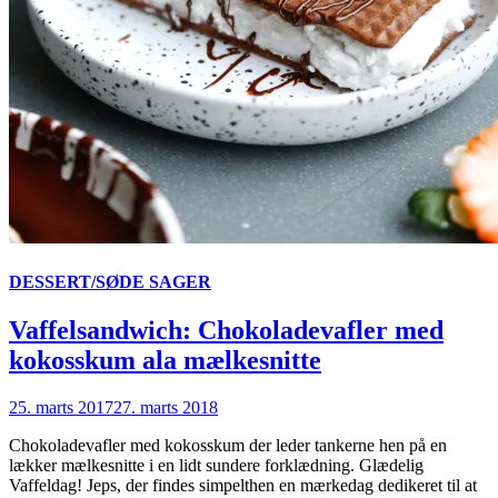
DESSERT/SØDE SAGER
Vaffelsandwich: Chokoladevafler med
kokosskum ala mælkesnitte
25. marts 2017
27. marts 2018
Chokoladevafler med kokosskum der leder tankerne hen på en
lækker mælkesnitte i en lidt sundere forklædning. Glædelig
Vaffeldag! Jeps, der findes simpelthen en mærkedag dedikeret til at