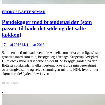
FROKOST/AFTENSMAD
Pandekager med brændenælder (som
passer til både det søde og det salte
køkken)
17. maj 2016
14. januar 2018
Sammen med min søde veninde Anneli, som cirka er en lige så stor
grøntsagsnørd som mig, besøgte jeg i fredags Krogerup Avlsgård i
Humlebæk hvor Aarstiderne holder til. Vi besøgte gården på den
flotteste solskinsdag hvilket bestemt ikke gjorde min begejstring
over omgivelserne og selve stemningen mindre. NØJ, hvor er der
skønt derude! Jyden blev i hvert
READ MORE