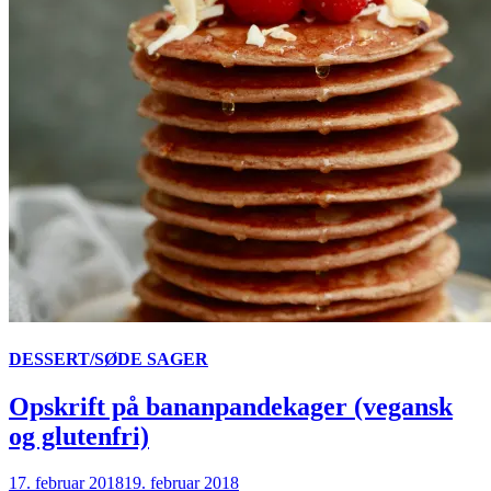
DESSERT/SØDE SAGER
Opskrift på bananpandekager (vegansk
og glutenfri)
17. februar 2018
19. februar 2018