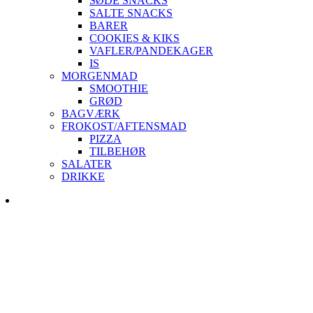
SØDE SNACKS
SALTE SNACKS
BARER
COOKIES & KIKS
VAFLER/PANDEKAGER
IS
MORGENMAD
SMOOTHIE
GRØD
BAGVÆRK
FROKOST/AFTENSMAD
PIZZA
TILBEHØR
SALATER
DRIKKE
Skip
to
content