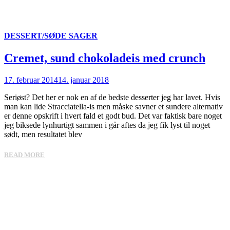
DESSERT/SØDE SAGER
Cremet, sund chokoladeis med crunch
17. februar 2014
14. januar 2018
Seriøst? Det her er nok en af de bedste desserter jeg har lavet. Hvis
man kan lide Stracciatella-is men måske savner et sundere alternativ
er denne opskrift i hvert fald et godt bud. Det var faktisk bare noget
jeg biksede lynhurtigt sammen i går aftes da jeg fik lyst til noget
sødt, men resultatet blev
READ MORE