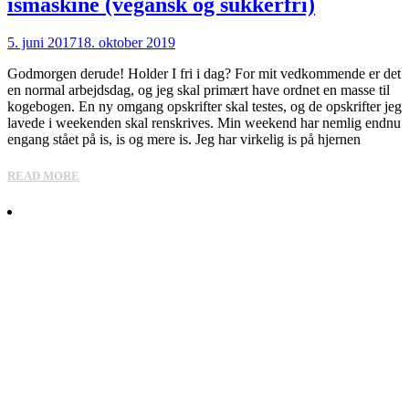
ismaskine (vegansk og sukkerfri)
5. juni 2017
18. oktober 2019
Godmorgen derude! Holder I fri i dag? For mit vedkommende er det
en normal arbejdsdag, og jeg skal primært have ordnet en masse til
kogebogen. En ny omgang opskrifter skal testes, og de opskrifter jeg
lavede i weekenden skal renskrives. Min weekend har nemlig endnu
engang stået på is, is og mere is. Jeg har virkelig is på hjernen
READ MORE