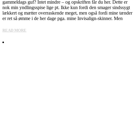
gammeldags guf? Intet mindre – og opskriften får du her. Dette er
nok min yndlingsspise lige pt. Ikke kun fordi den smager sindssygt
lækkert og mætter overraskende meget, men også fordi mine tænder
er ret så ømme i de her dage pga. mine Invisalign-skinner. Men
READ MORE