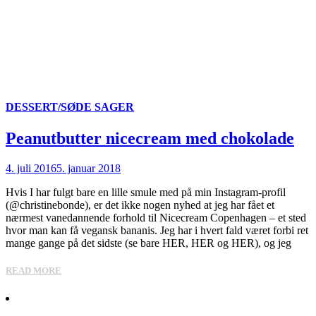
DESSERT/SØDE SAGER
Peanutbutter nicecream med chokolade
4. juli 2016
5. januar 2018
Hvis I har fulgt bare en lille smule med på min Instagram-profil
(@christinebonde), er det ikke nogen nyhed at jeg har fået et
nærmest vanedannende forhold til Nicecream Copenhagen – et sted
hvor man kan få vegansk bananis. Jeg har i hvert fald været forbi ret
mange gange på det sidste (se bare HER, HER og HER), og jeg
READ MORE