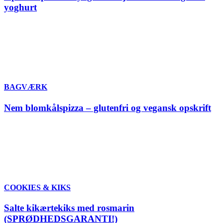
yoghurt
BAGVÆRK
Nem blomkålspizza – glutenfri og vegansk opskrift
COOKIES & KIKS
Salte kikærtekiks med rosmarin
(SPRØDHEDSGARANTI!)