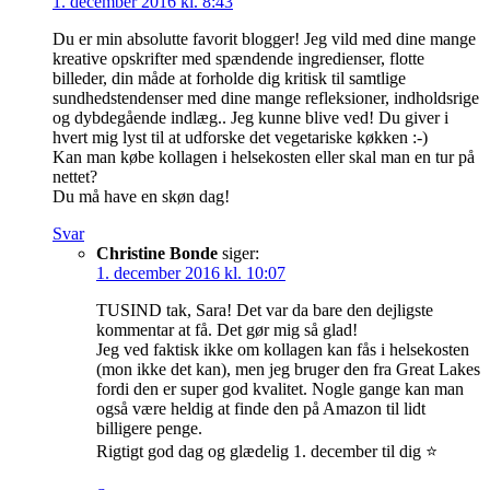
1. december 2016 kl. 8:43
Du er min absolutte favorit blogger! Jeg vild med dine mange
kreative opskrifter med spændende ingredienser, flotte
billeder, din måde at forholde dig kritisk til samtlige
sundhedstendenser med dine mange refleksioner, indholdsrige
og dybdegående indlæg.. Jeg kunne blive ved! Du giver i
hvert mig lyst til at udforske det vegetariske køkken :-)
Kan man købe kollagen i helsekosten eller skal man en tur på
nettet?
Du må have en skøn dag!
Svar
Christine Bonde
siger:
1. december 2016 kl. 10:07
TUSIND tak, Sara! Det var da bare den dejligste
kommentar at få. Det gør mig så glad!
Jeg ved faktisk ikke om kollagen kan fås i helsekosten
(mon ikke det kan), men jeg bruger den fra Great Lakes
fordi den er super god kvalitet. Nogle gange kan man
også være heldig at finde den på Amazon til lidt
billigere penge.
Rigtigt god dag og glædelig 1. december til dig ⭐️