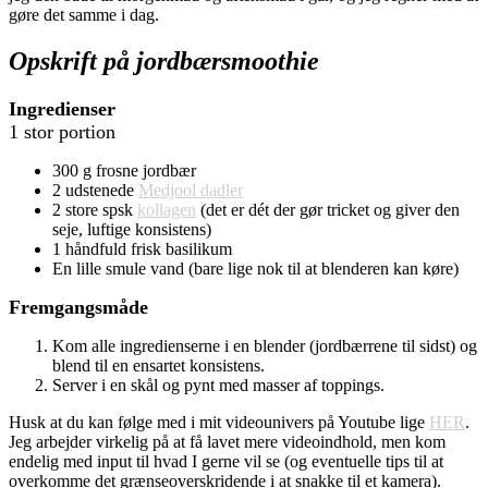
gøre det samme i dag.
Opskrift på jordbærsmoothie
Ingredienser
1 stor portion
300 g frosne jordbær
2 udstenede
Medjool dadler
2 store spsk
kollagen
(det er dét der gør tricket og giver den
seje, luftige konsistens)
1 håndfuld frisk basilikum
En lille smule vand (bare lige nok til at blenderen kan køre)
Fremgangsmåde
Kom alle ingredienserne i en blender (jordbærrene til sidst) og
blend til en ensartet konsistens.
Server i en skål og pynt med masser af toppings.
Husk at du kan følge med i mit videounivers på Youtube lige
HER
.
Jeg arbejder virkelig på at få lavet mere videoindhold, men kom
endelig med input til hvad I gerne vil se (og eventuelle tips til at
overkomme det grænseoverskridende i at snakke til et kamera).