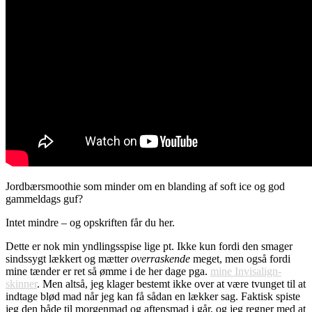
Jordbærsmoothie som minder om en blanding af soft ice og god
gammeldags guf?
Intet mindre – og opskriften får du her.
Dette er nok min yndlingsspise lige pt. Ikke kun fordi den smager
sindssygt lækkert og mætter
overraskende
meget, men også fordi
mine tænder er ret så ømme i de her dage pga.
mine Invisalign-
skinner
. Men altså, jeg klager bestemt ikke over at være tvunget til at
indtage blød mad når jeg kan få sådan en lækker sag. Faktisk spiste
jeg den både til morgenmad og aftensmad i går, og jeg regner med at