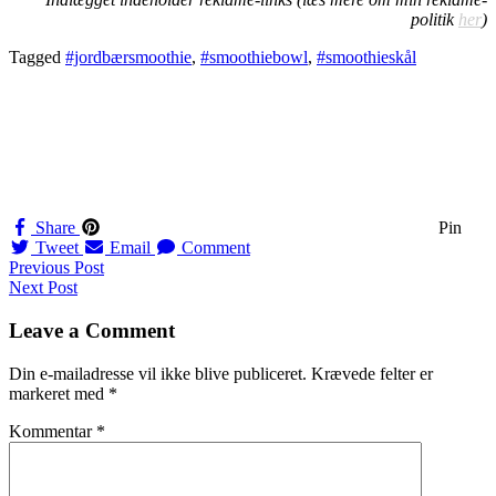
politik
her
)
Tagged
#jordbærsmoothie
,
#smoothiebowl
,
#smoothieskål
Share
Pin
Tweet
Email
Comment
Navigation
Previous Post
Next Post
til
indlæg
Leave a Comment
Din e-mailadresse vil ikke blive publiceret.
Krævede felter er
markeret med
*
Kommentar
*