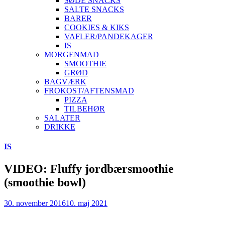
SØDE SNACKS
SALTE SNACKS
BARER
COOKIES & KIKS
VAFLER/PANDEKAGER
IS
MORGENMAD
SMOOTHIE
GRØD
BAGVÆRK
FROKOST/AFTENSMAD
PIZZA
TILBEHØR
SALATER
DRIKKE
Skip
IS
to
content
VIDEO: Fluffy jordbærsmoothie
(smoothie bowl)
30. november 2016
10. maj 2021