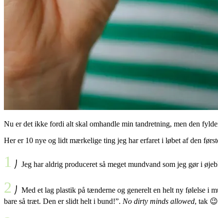
Nu er det ikke fordi alt skal omhandle min tandretning, men den fylder s
Her er 10 nye og lidt mærkelige ting jeg har erfaret i løbet af den førs
1
⎠ Jeg har aldrig produceret så meget mundvand som jeg gør i øjebli
2
⎠ Med et lag plastik på tænderne og generelt en helt ny følelse i 
bare så træt. Den er slidt helt i bund!”.
No dirty minds allowed
, tak 😉