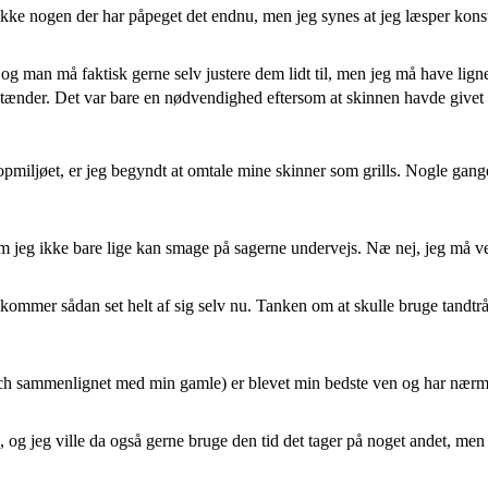
kke nogen der har påpeget det endnu, men jeg synes at jeg læsper konsta
g man må faktisk gerne selv justere dem lidt til, men jeg må have ligne
rnetænder. Det var bare en nødvendighed eftersom at skinnen havde give
hopmiljøet, er jeg begyndt at omtale mine skinner som grills. Nogle gang
jeg ikke bare lige kan smage på sagerne undervejs. Næ nej, jeg må vente 
t kommer sådan set helt af sig selv nu. Tanken om at skulle bruge tandt
ech sammenlignet med min gamle) er blevet min bedste ven og har nærmes
g jeg ville da også gerne bruge den tid det tager på noget andet, men de