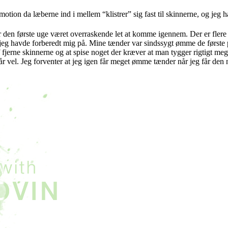
 da læberne ind i mellem “klistrer” sig fast til skinnerne, og jeg har
 har den første uge været overraskende let at komme igennem. Der er flere
jeg havde forberedt mig på. Mine tænder var sindssygt ømme de første 
t af fjerne skinnerne og at spise noget der kræver at man tygger rigtigt 
r vel. Jeg forventer at jeg igen får meget ømme tænder når jeg får den n