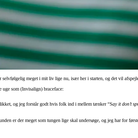
elvfølgelig meget i mit liv lige nu, især her i starten, og det vil afspej
te uge som (Invisalign) braceface:
kket, og jeg forstår godt hvis folk ind i mellem tænker “S
ay it don’t sp
munden er der meget som tungen lige skal undersøge, og jeg har for førs