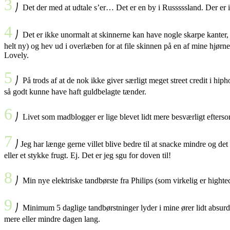
3
⎠ Det der med at udtale s’er… Det er en by i Russsssland. Der er i
4
⎠ Det er ikke unormalt at skinnerne kan have nogle skarpe kanter, o
helt ny) og hev ud i overlæben for at file skinnen på en af mine hjø
Lovely.
5
⎠ På trods af at de nok ikke giver særligt meget street credit i hip
så godt kunne have haft guldbelagte tænder.
6
⎠ Livet som madblogger er lige blevet lidt mere besværligt eftersom 
7
⎠ Jeg har længe gerne villet blive bedre til at snacke mindre og de
eller et stykke frugt. Ej. Det er jeg sgu for doven til!
8
⎠ Min nye elektriske tandbørste fra Philips (som virkelig er hight
9
⎠ Minimum 5 daglige tandbørstninger lyder i mine ører lidt absurd, o
mere eller mindre dagen lang.