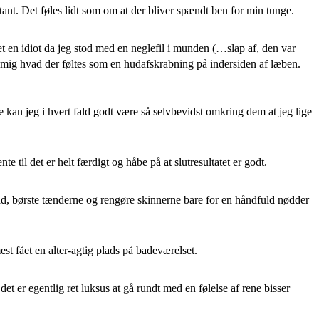
nt. Det føles lidt som om at der bliver spændt ben for min tunge.
t en idiot da jeg stod med en neglefil i munden (…slap af, den var
t mig hvad der føltes som en hudafskrabning på indersiden af læben.
e kan jeg i hvert fald godt være så selvbevidst omkring dem at jeg lige
til det er helt færdigt og håbe på at slutresultatet er godt.
råd, børste tænderne og rengøre skinnerne bare for en håndfuld nødder
t fået en alter-agtig plads på badeværelset.
t er egentlig ret luksus at gå rundt med en følelse af rene bisser