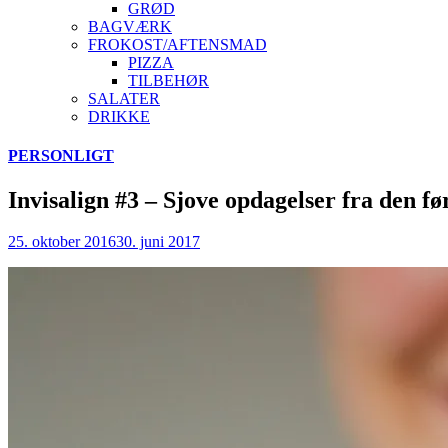
GRØD
BAGVÆRK
FROKOST/AFTENSMAD
PIZZA
TILBEHØR
SALATER
DRIKKE
Skip
PERSONLIGT
to
content
Invisalign #3 – Sjove opdagelser fra den fø
25. oktober 2016
30. juni 2017