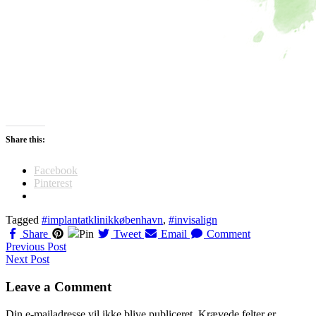
Share this:
Facebook
Pinterest
Tagged
#implantatklinikkøbenhavn
,
#invisalign
Share
Pin
Tweet
Email
Comment
Navigation
Previous Post
Next Post
til
indlæg
Leave a Comment
Din e-mailadresse vil ikke blive publiceret.
Krævede felter er