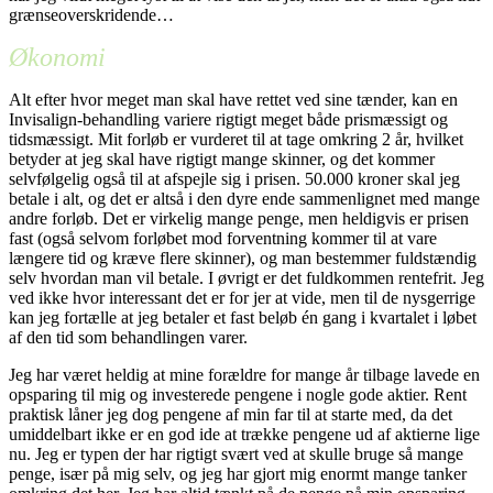
grænseoverskridende…
Økonomi
Alt efter hvor meget man skal have rettet ved sine tænder, kan en
Invisalign-behandling variere rigtigt meget både prismæssigt og
tidsmæssigt. Mit forløb er vurderet til at tage omkring 2 år, hvilket
betyder at jeg skal have rigtigt mange skinner, og det kommer
selvfølgelig også til at afspejle sig i prisen. 50.000 kroner skal jeg
betale i alt, og det er altså i den dyre ende sammenlignet med mange
andre forløb. Det er virkelig mange penge, men heldigvis er prisen
fast (også selvom forløbet mod forventning kommer til at vare
længere tid og kræve flere skinner), og man bestemmer fuldstændig
selv hvordan man vil betale. I øvrigt er det fuldkommen rentefrit. Jeg
ved ikke hvor interessant det er for jer at vide, men til de nysgerrige
kan jeg fortælle at jeg betaler et fast beløb én gang i kvartalet i løbet
af den tid som behandlingen varer.
Jeg har været heldig at mine forældre for mange år tilbage lavede en
opsparing til mig og investerede pengene i nogle gode aktier. Rent
praktisk låner jeg dog pengene af min far til at starte med, da det
umiddelbart ikke er en god ide at trække pengene ud af aktierne lige
nu. Jeg er typen der har rigtigt svært ved at skulle bruge så mange
penge, især på mig selv, og jeg har gjort mig enormt mange tanker