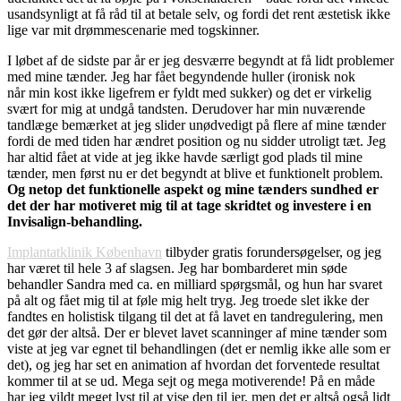
usandsynligt at få råd til at betale selv, og fordi det rent æstetisk ikke
lige var mit drømmescenarie med togskinner.
I løbet af de sidste par år er jeg desværre begyndt at få lidt problemer
med mine tænder. Jeg har fået begyndende huller (ironisk nok
når min kost ikke ligefrem er fyldt med sukker) og det er virkelig
svært for mig at undgå tandsten. Derudover har min nuværende
tandlæge bemærket at jeg slider unødvedigt på flere af mine tænder
fordi de med tiden har ændret position og nu sidder utroligt tæt. Jeg
har altid fået at vide at jeg ikke havde særligt god plads til mine
tænder, men først nu er det begyndt at blive et funktionelt problem.
Og netop det funktionelle aspekt og mine tænders sundhed er
det der har motiveret mig til at tage skridtet og investere i en
Invisalign-behandling.
Implantatklinik København
tilbyder gratis forundersøgelser, og jeg
har været til hele 3 af slagsen. Jeg har bombarderet min søde
behandler Sandra med ca. en milliard spørgsmål, og hun har svaret
på alt og fået mig til at føle mig helt tryg. Jeg troede slet ikke der
fandtes en holistisk tilgang til det at få lavet en tandregulering, men
det gør der altså. Der er blevet lavet scanninger af mine tænder som
viste at jeg var egnet til behandlingen (det er nemlig ikke alle som er
det), og jeg har set en animation af hvordan det forventede resultat
kommer til at se ud. Mega sejt og mega motiverende! På en måde
har jeg vildt meget lyst til at vise den til jer, men det er altså også lidt