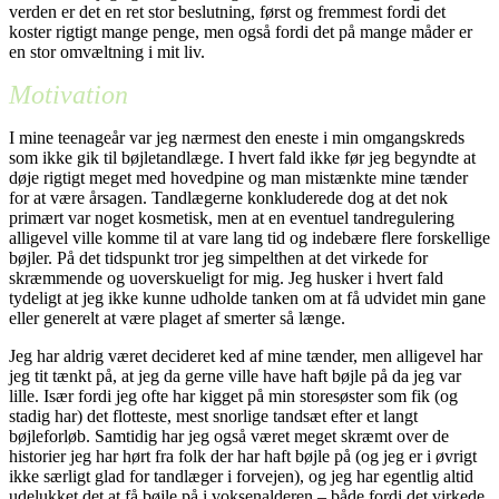
verden er det en ret stor beslutning, først og fremmest fordi det
koster rigtigt mange penge, men også fordi det på mange måder er
en stor omvæltning i mit liv.
Motivation
I mine teenageår var jeg nærmest den eneste i min omgangskreds
som ikke gik til bøjletandlæge. I hvert fald ikke før jeg begyndte at
døje rigtigt meget med hovedpine og man mistænkte mine tænder
for at være årsagen. Tandlægerne konkluderede dog at det nok
primært var noget kosmetisk, men at en eventuel tandregulering
alligevel ville komme til at vare lang tid og indebære flere forskellige
bøjler. På det tidspunkt tror jeg simpelthen at det virkede for
skræmmende og uoverskueligt for mig. Jeg husker i hvert fald
tydeligt at jeg ikke kunne udholde tanken om at få udvidet min gane
eller generelt at være plaget af smerter så længe.
Jeg har aldrig været decideret ked af mine tænder, men alligevel har
jeg tit tænkt på, at jeg da gerne ville have haft bøjle på da jeg var
lille. Især fordi jeg ofte har kigget på min storesøster som fik (og
stadig har) det flotteste, mest snorlige tandsæt efter et langt
bøjleforløb. Samtidig har jeg også været meget skræmt over de
historier jeg har hørt fra folk der har haft bøjle på (og jeg er i øvrigt
ikke særligt glad for tandlæger i forvejen), og jeg har egentlig altid
udelukket det at få bøjle på i voksenalderen – både fordi det virkede