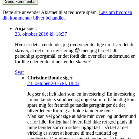
Dette site anvender Akismet til at reducere spam.
Læs om hvordan
din kommentar bliver behandlet
.
Anja
siger:
23. oktober 2016 kl. 18:37
Hvor er det spændende, jeg overvejer det lige nu! Især det du
skriver, at det er en invistering 😊 men jeg har et lidt
personligt spørgsmål, er det fordi din over eller undermund er
for lille eller er det dine tænder skæve?
Svar
Christine Bonde
siger:
23. oktober 2016 kl. 18:43
Jeg ser det helt klart som en investering! En investering
i mine tænders sundhed og noget som forhåbentlig kan
spare mig for fremtidige tandlægeregninger da det
bliver lettere for mig at holde tænderne rene.
Man kan vel godt sige at både min over- og undermund
er for lille, for jeg har i hvert fald ikke ret god plads til
mine tænder som nu sidder rigtigt tæt – så tæt at det
virkelig er svært at komme til med tandtråd og
tandbørste. Derudover er mine tænder også skæve, ja,