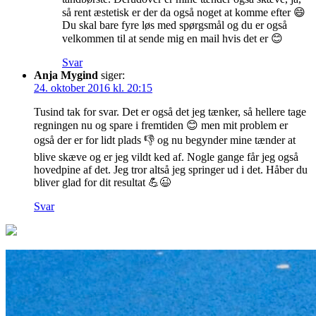
så rent æstetisk er der da også noget at komme efter 😄
Du skal bare fyre løs med spørgsmål og du er også
velkommen til at sende mig en mail hvis det er 😊
Svar
Anja Mygind
siger:
24. oktober 2016 kl. 20:15
Tusind tak for svar. Det er også det jeg tænker, så hellere tage
regningen nu og spare i fremtiden 😊 men mit problem er
også der er for lidt plads 👎 og nu begynder mine tænder at
blive skæve og er jeg vildt ked af. Nogle gange får jeg også
hovedpine af det. Jeg tror altså jeg springer ud i det. Håber du
bliver glad for dit resultat 💪😉
Svar