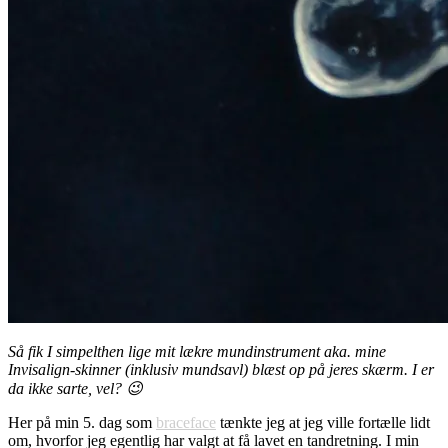
Så fik I simpelthen lige mit lækre mundinstrument aka. mine
Invisalign-skinner (inklusiv mundsavl) blæst op på jeres skærm. I er
da ikke sarte, vel? 😉
Her på min 5. dag som
braceface
tænkte jeg at jeg ville fortælle lidt
om, hvorfor jeg egentlig har valgt at få lavet en tandretning. I min