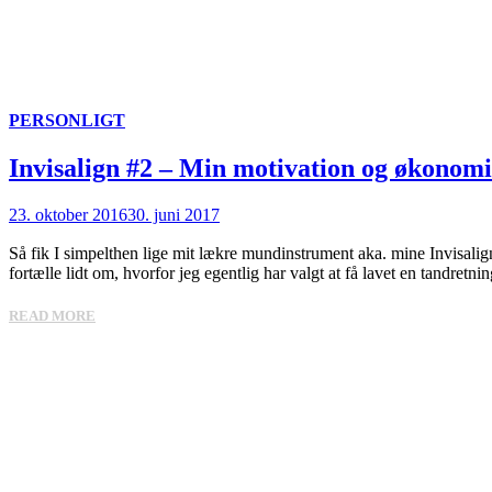
PERSONLIGT
Invisalign #2 – Min motivation og økonomi
23. oktober 2016
30. juni 2017
Så fik I simpelthen lige mit lækre mundinstrument aka. mine Invisalign
fortælle lidt om, hvorfor jeg egentlig har valgt at få lavet en tandretni
READ MORE