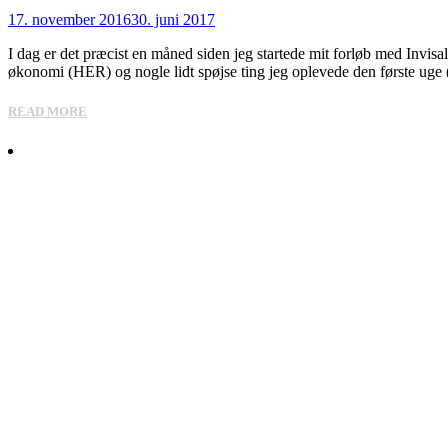
17. november 2016
30. juni 2017
I dag er det præcist en måned siden jeg startede mit forløb med Invisal
økonomi (HER) og nogle lidt spøjse ting jeg oplevede den første ug
READ MORE