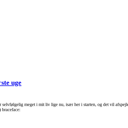
rste uge
elvfølgelig meget i mit liv lige nu, især her i starten, og det vil afspej
) braceface: