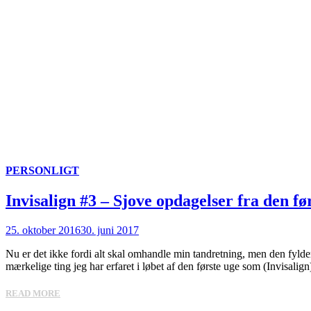
PERSONLIGT
Invisalign #3 – Sjove opdagelser fra den fø
25. oktober 2016
30. juni 2017
Nu er det ikke fordi alt skal omhandle min tandretning, men den fylder s
mærkelige ting jeg har erfaret i løbet af den første uge som (Invisalign
READ MORE