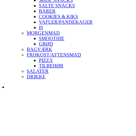
SØDE SNACKS
SALTE SNACKS
BARER
COOKIES & KIKS
VAFLER/PANDEKAGER
IS
MORGENMAD
SMOOTHIE
GRØD
BAGVÆRK
FROKOST/AFTENSMAD
PIZZA
TILBEHØR
SALATER
DRIKKE
Skip
to
content