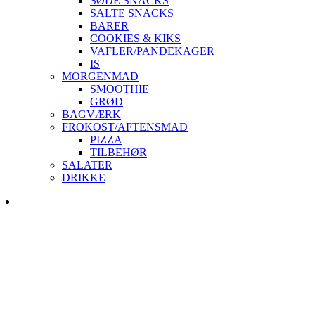
SØDE SNACKS
SALTE SNACKS
BARER
COOKIES & KIKS
VAFLER/PANDEKAGER
IS
MORGENMAD
SMOOTHIE
GRØD
BAGVÆRK
FROKOST/AFTENSMAD
PIZZA
TILBEHØR
SALATER
DRIKKE
Skip
to
content