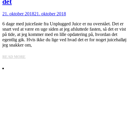
det
21. oktober 2018
21. oktober 2018
6 dage med juicefaste fra Unplugged Juice er nu overstået. Det er
snart ved at være en uge siden at jeg afsluttede fasten, så det er vist
på tide, at jeg kommer med en lille opdatering på, hvordan det
egentlig gik. Hvis ikke du lige ved hvad det er for noget juicehalløj
jeg snakker om,
READ MORE