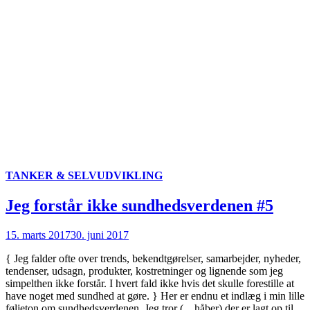
TANKER & SELVUDVIKLING
Jeg forstår ikke sundhedsverdenen #5
15. marts 2017
30. juni 2017
{ Jeg falder ofte over trends, bekendtgørelser, samarbejder, nyheder,
tendenser, udsagn, produkter, kostretninger og lignende som jeg
simpelthen ikke forstår. I hvert fald ikke hvis det skulle forestille at
have noget med sundhed at gøre. } Her er endnu et indlæg i min lille
føljeton om sundhedsverdenen. Jeg tror (…håber) der er lagt op til