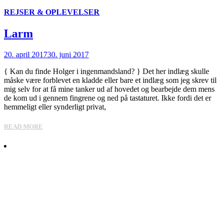
REJSER & OPLEVELSER
Larm
20. april 2017
30. juni 2017
{ Kan du finde Holger i ingenmandsland? } Det her indlæg skulle
måske være forblevet en kladde eller bare et indlæg som jeg skrev til
mig selv for at få mine tanker ud af hovedet og bearbejde dem mens
de kom ud i gennem fingrene og ned på tastaturet. Ikke fordi det er
hemmeligt eller synderligt privat,
READ MORE