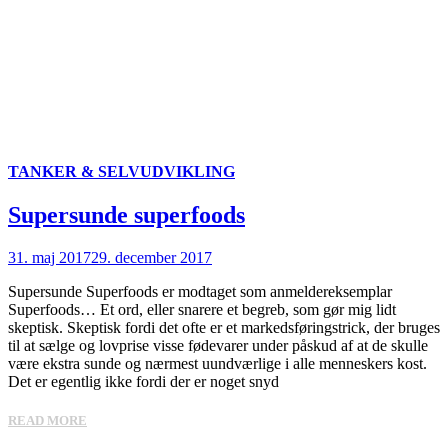
TANKER & SELVUDVIKLING
Supersunde superfoods
31. maj 2017
29. december 2017
Supersunde Superfoods er modtaget som anmeldereksemplar
Superfoods… Et ord, eller snarere et begreb, som gør mig lidt
skeptisk. Skeptisk fordi det ofte er et markedsføringstrick, der bruges
til at sælge og lovprise visse fødevarer under påskud af at de skulle
være ekstra sunde og nærmest uundværlige i alle menneskers kost.
Det er egentlig ikke fordi der er noget snyd
READ MORE