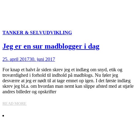
TANKER & SELVUDVIKLING
Jeg er en sur madblogger i dag
25. april 2017
30. juni 2017
For knap et halvt år siden skrev jeg et indlæg om snyd, etik og
troværdighed i forhold til indhold på madblogs. Nu føler jeg
desværre at jeg er nødt til at tage emnet op igen. I det første indlæg
skrev jeg bl.a. om hvordan man nemt kan slippe afsted med at stjæle
andres billeder og opskrifter
READ MORE