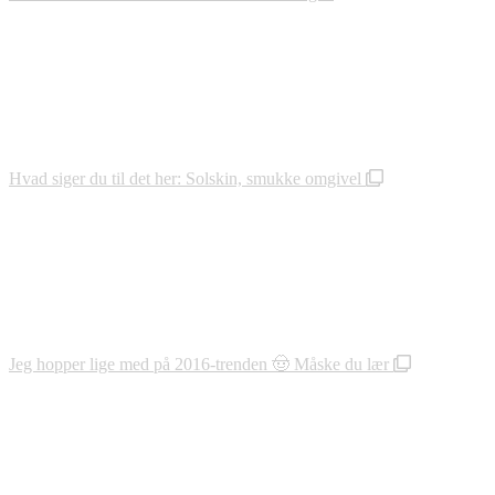
Hvad siger du til det her: Solskin, smukke omgivel
Jeg hopper lige med på 2016-trenden 🤠 Måske du lær