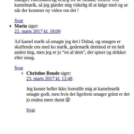
kamelmælk, så jeg glæder mig virkelig til at følge med og se
når der kommer ny viden om det !
Svar
Maria
siger:
22. marts 2017 kl. 18:09
Ad kamel mælk så smagte jeg det i Dubai, og smagen er
skuffende ens med ko mælk, gedemælk derimod er en helt
anden ting, men jeg er jo “en af dem”, der spiser og drikker
efter smag.
Svar
Christine Bonde
siger:
23. marts 2017 kl. 12:48
Jeg kunne heller ikke forestille mig at kamelmælk
smagte godt, men hvis det ligefrem smager grimt er det
jo endnu mere dumt 😜
Svar