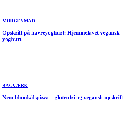
MORGENMAD
Opskrift på havreyoghurt: Hjemmelavet vegansk
yoghurt
BAGVÆRK
Nem blomkålspizza – glutenfri og vegansk opskrift