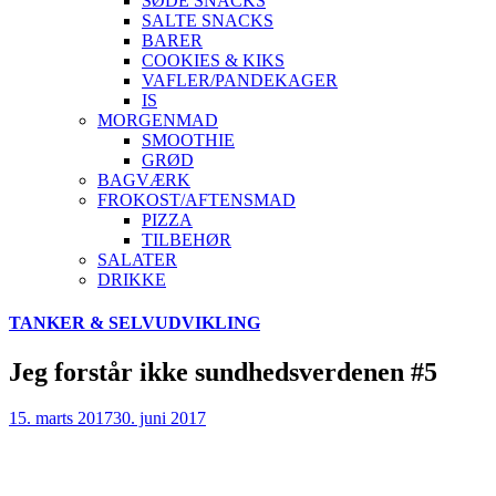
SØDE SNACKS
SALTE SNACKS
BARER
COOKIES & KIKS
VAFLER/PANDEKAGER
IS
MORGENMAD
SMOOTHIE
GRØD
BAGVÆRK
FROKOST/AFTENSMAD
PIZZA
TILBEHØR
SALATER
DRIKKE
Skip
TANKER & SELVUDVIKLING
to
content
Jeg forstår ikke sundhedsverdenen #5
15. marts 2017
30. juni 2017