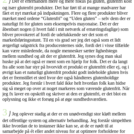
⎠ Der er efterhånden mere og mere fokus på gluten, glutenfri kost
og især glutenfri produkter. Det har ført til at mange madvarer har
fået et nyt mærkat på indpakningen. Flere og flere produkter bliver
mærket med ordene “Glutenfri” og “Uden gluten” – selv dem der er
naturligt fri for gluten som eksempelvis mayonaise. Det er der
åbenbart nogen (i hvert fald i mit netværk af ernæringsfaglige) som
bliver provokeret af fordi de udelukkende ser det som et
markedsføringsstunt. Til en vis grad ser jeg det også som et lidt
ærgerligt salgstrick fra producenternes side, fordi det i visse tilfælde
kan være misledende, da nogle mennesker sætter lighedstegn
mellem sundhed og alt der er glutenfrit. Jeg synes dog man skal
huske på at det også er ment som en hjælp for folk. Det er da langt
fra alle som har styr på hvorvidt et produkt er glutenfrit eller ej, og i
øvrigt kan et naturligt glutenfrit produkt godt indeholde gluten hvis
det er fremstillet et sted hvor der også håndteres glutenholdige
produkter. Jeg forstår i hvert fald ikke helt hvordan folk kan hidse
sig så meget op over at noget markeres som værende glutenfrit. Når
jeg fx laver en opskrift og skriver at den er glutenfri, er det blot en
oplysning og ikke et forsøg på at øge sundhedsværdien.
3
⎠ Jeg oplever stadig at der er en unødvendigt stor kløft mellem
det offentlige system og alternativ behandling. Jeg forstår simpelthen
ikke hvordan de to instanser ikke kan se, at de er nødt til at
samarbejde på ét eller andet niveau for at optimere forholdene for