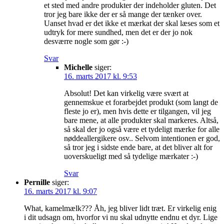
et sted med andre produkter der indeholder gluten. Det
tror jeg bare ikke der er så mange der tænker over.
Uanset hvad er det ikke et mærkat der skal læses som et
udtryk for mere sundhed, men det er der jo nok
desværre nogle som gør :-)
Svar
Michelle
siger:
16. marts 2017 kl. 9:53
Absolut! Det kan virkelig være svært at
gennemskue et forarbejdet produkt (som langt de
fleste jo er), men hvis dette er tilgangen, vil jeg
bare mene, at alle produkter skal markeres. Altså,
så skal der jo også være et tydeligt mærke for alle
nøddeallergikere osv.. Selvom intentionen er god,
så tror jeg i sidste ende bare, at det bliver alt for
uoverskueligt med så tydelige mærkater :-)
Svar
Pernille
siger:
16. marts 2017 kl. 9:07
What, kamelmælk??? Åh, jeg bliver lidt træt. Er virkelig enig
i dit udsagn om, hvorfor vi nu skal udnytte endnu et dyr. Lige