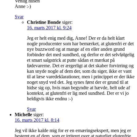
Venlig hilsen
Anne :-)
Svar
Christine Bonde
siger:
16. marts 2017 kl. 9:24
Jeg er helt enig med dig, Anne! Der er da helt klart
nogle producenter som har bemærket, at glutenfri er det
nye buzzword og at mange af en eller anden grund
forbinder det med sundhed, og derfor er det selvfølgelig
et smart salgstrick at putte sådan et mærkat på
fødevarerne. Det er ærgerligt at det skaber forvirring og
kan snyde nogle af dem der, som du siger, ikke er vant
til at læse varedeklarationer, men i princippet er der ikke
noget snyd ved det. Jeg synes først der er grund til at
hidse sig op, hvis man begyndte at hævde, helt ude af
kontekst, at glutenfri er lig med sundhed. Der er vi jo
heldigvis ikke endnu :-)
Svar
Michelle
siger:
16. marts 2017 kl. 8:14
Jeg vil ikke kalde mig for er en ernæringsekspert, men jeg er
bestemt en af dem, som er irriteret over at naturligt glutenfrie