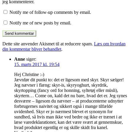
jeg kommenterer.
Notify me of follow-up comments by email.
Notify me of new posts by email.
Dette site anvender Akismet til at reducere spam.
Læs om hvordan
din kommentar bliver behandlet
.
Anne
siger:
15. marts 2017 kl. 19:54
Hej Christine :-)
Jævnfør dit punkt to: det er ligesom med skyr. Skyr sælger!
Jeg nævner i flæng: skyr-is, skyryoghurt, skyrdrik,
skyrtopping (fancy ord for honning, syltetøj eller müsli),
skyrtern… Come on, kald det nu bare, hvad det er. Jeg synes
desværre – ligesom du nævner – at producenterne udnytter
forbrugernes naivitet og sikkert også i mange tilfælde
uvidenhed. Skyr er jo nærmest blevet et synonym for
sundhed, så hvis man ikke ved bedre og ikke er trænet i at
læse varedeklarationer, kan det være svært at gennemskue,
hvad produktet egentlig er og skille skidt fra kanel.