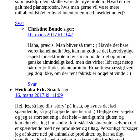
som insektprotein skulle være det nye protein! Hvad er der
galt med planteprotein, hvis man gerne vil være mere
miljøbevidst (eller hvad intentionen med insektet nu er)?
Svar
Christine Bonde
siger:
16. marts 2017 kl. 9:47
Haha, præcis. Man bliver så træt ;-) Havde det bare
været kanelmælk! Jeg kan nu godt se det bæredygtige
aspekt i insektprotein hvis man holder det op imod
ganske almindeligt kød, men det virker lidt søgt netop
når der jo findes planteprotein. Ernæringsmæssigt ved
jeg dog ikke, om der rent faktisk er noget at vinde :-)
Svar
Heidi aka Frk. Snack
siger:
16. marts 2017 kl. 11:09
Hej, jeg så lige din ‘story’ på insta, og synes det lød
spændende, så jeg hoppede lige herind :) Dejlige overvejelser
og jeg er stort set enig i det hele – særligt mht gluten og
kamelmælk. Jeg har stadig ik forstået sidstnævnte, selvom det
er spændende med nye produkter og tiltag. Personligt forsøger
jeg af skære ned på animalske produkter, og har særligt
manglet videnskabelig belæg for de omtalte fordele ved