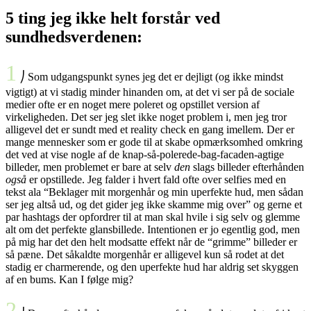
5 ting jeg ikke helt forstår ved
sundhedsverdenen:
1
⎠ Som udgangspunkt synes jeg det er dejligt (og ikke mindst
vigtigt) at vi stadig minder hinanden om, at det vi ser på de sociale
medier ofte er en noget mere poleret og opstillet version af
virkeligheden. Det ser jeg slet ikke noget problem i, men jeg tror
alligevel det er sundt med et reality check en gang imellem. Der er
mange mennesker som er gode til at skabe opmærksomhed omkring
det ved at vise nogle af de knap-så-polerede-bag-facaden-agtige
billeder, men problemet er bare at selv
den
slags billeder efterhånden
også
er opstillede. Jeg falder i hvert fald ofte over selfies med en
tekst ala “Beklager mit morgenhår og min uperfekte hud, men sådan
ser jeg altså ud, og det gider jeg ikke skamme mig over” og gerne et
par hashtags der opfordrer til at man skal hvile i sig selv og glemme
alt om det perfekte glansbillede. Intentionen er jo egentlig god, men
på mig har det den helt modsatte effekt når de “grimme” billeder er
så pæne. Det såkaldte morgenhår er alligevel kun så rodet at det
stadig er charmerende, og den uperfekte hud har aldrig set skyggen
af en bums. Kan I følge mig?
2