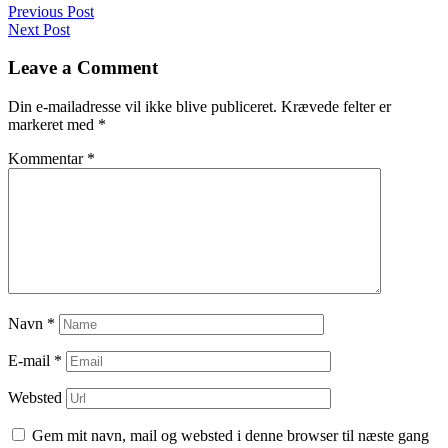
Navigation
Previous Post
Next Post
til
indlæg
Leave a Comment
Din e-mailadresse vil ikke blive publiceret.
Krævede felter er
markeret med
*
Kommentar
*
Navn
*
E-mail
*
Websted
Gem mit navn, mail og websted i denne browser til næste gang