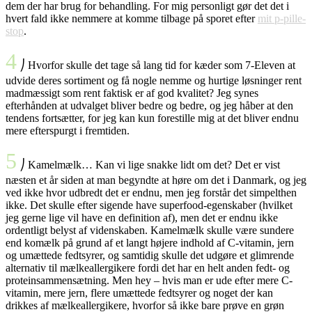
dem der har brug for behandling. For mig personligt gør det det i
hvert fald ikke nemmere at komme tilbage på sporet efter
mit p-pille-
stop
.
4
⎠ Hvorfor skulle det tage så lang tid for kæder som 7-Eleven at
udvide deres sortiment og få nogle nemme og hurtige løsninger rent
madmæssigt som rent faktisk er af god kvalitet? Jeg synes
efterhånden at udvalget bliver bedre og bedre, og jeg håber at den
tendens fortsætter, for jeg kan kun forestille mig at det bliver endnu
mere efterspurgt i fremtiden.
5
⎠ Kamelmælk… Kan vi lige snakke lidt om det? Det er vist
næsten et år siden at man begyndte at høre om det i Danmark, og jeg
ved ikke hvor udbredt det er endnu, men jeg forstår det simpelthen
ikke. Det skulle efter sigende have superfood-egenskaber (hvilket
jeg gerne lige vil have en definition af), men det er endnu ikke
ordentligt belyst af videnskaben. Kamelmælk skulle være sundere
end komælk på grund af et langt højere indhold af C-vitamin, jern
og umættede fedtsyrer, og samtidig skulle det udgøre et glimrende
alternativ til mælkeallergikere fordi det har en helt anden fedt- og
proteinsammensætning. Men hey – hvis man er ude efter mere C-
vitamin, mere jern, flere umættede fedtsyrer og noget der kan
drikkes af mælkeallergikere, hvorfor så ikke bare prøve en grøn