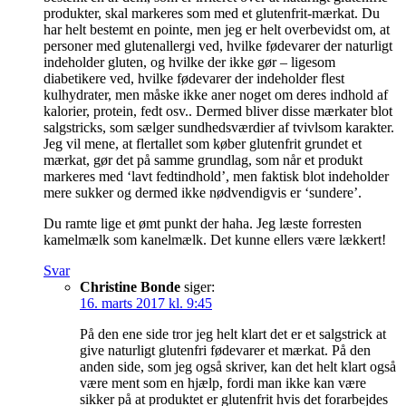
produkter, skal markeres som med et glutenfrit-mærkat. Du
har helt bestemt en pointe, men jeg er helt overbevidst om, at
personer med glutenallergi ved, hvilke fødevarer der naturligt
indeholder gluten, og hvilke der ikke gør – ligesom
diabetikere ved, hvilke fødevarer der indeholder flest
kulhydrater, men måske ikke aner noget om deres indhold af
kalorier, protein, fedt osv.. Dermed bliver disse mærkater blot
salgstricks, som sælger sundhedsværdier af tvivlsom karakter.
Jeg vil mene, at flertallet som køber glutenfrit grundet et
mærkat, gør det på samme grundlag, som når et produkt
markeres med ‘lavt fedtindhold’, men faktisk blot indeholder
mere sukker og dermed ikke nødvendigvis er ‘sundere’.
Du ramte lige et ømt punkt der haha. Jeg læste forresten
kamelmælk som kanelmælk. Det kunne ellers være lækkert!
Svar
Christine Bonde
siger:
16. marts 2017 kl. 9:45
På den ene side tror jeg helt klart det er et salgstrick at
give naturligt glutenfri fødevarer et mærkat. På den
anden side, som jeg også skriver, kan det helt klart også
være ment som en hjælp, fordi man ikke kan være
sikker på at produktet er glutenfrit hvis det forarbejdes