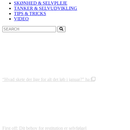
SKØNHED & SELVPLEJE
TANKER & SELVUDVIKLING
TIPS & TRICKS
VIDEO
Search
Search
for:
“Hvad skete der lige for alt det løb i januar?” ha
First off: Dit behov for restitution er selvfølgel