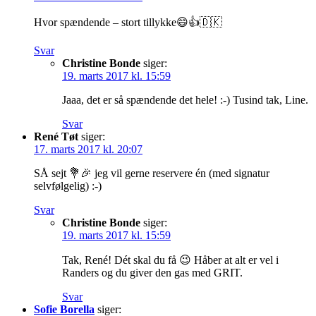
Hvor spændende – stort tillykke😄👍🇩🇰
Svar
Christine Bonde
siger:
19. marts 2017 kl. 15:59
Jaaa, det er så spændende det hele! :-) Tusind tak, Line.
Svar
René Tøt
siger:
17. marts 2017 kl. 20:07
SÅ sejt 💐🎉 jeg vil gerne reservere én (med signatur
selvfølgelig) :-)
Svar
Christine Bonde
siger:
19. marts 2017 kl. 15:59
Tak, René! Dét skal du få 😉 Håber at alt er vel i
Randers og du giver den gas med GRIT.
Svar
Sofie Borella
siger: