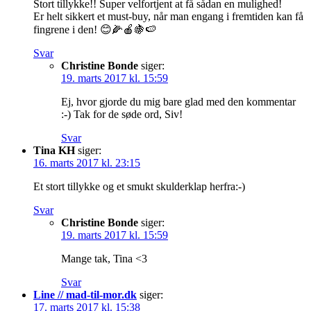
Stort tillykke!! Super velfortjent at få sådan en mulighed!
Er helt sikkert et must-buy, når man engang i fremtiden kan få
fingrene i den! 😊🌽🍎🍇🍉
Svar
Christine Bonde
siger:
19. marts 2017 kl. 15:59
Ej, hvor gjorde du mig bare glad med den kommentar
:-) Tak for de søde ord, Siv!
Svar
Tina KH
siger:
16. marts 2017 kl. 23:15
Et stort tillykke og et smukt skulderklap herfra:-)
Svar
Christine Bonde
siger:
19. marts 2017 kl. 15:59
Mange tak, Tina <3
Svar
Line // mad-til-mor.dk
siger:
17. marts 2017 kl. 15:38