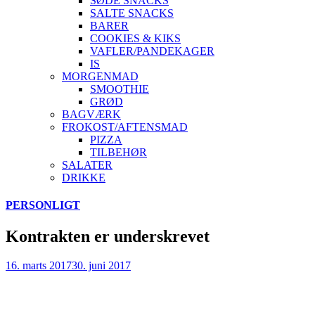
SØDE SNACKS
SALTE SNACKS
BARER
COOKIES & KIKS
VAFLER/PANDEKAGER
IS
MORGENMAD
SMOOTHIE
GRØD
BAGVÆRK
FROKOST/AFTENSMAD
PIZZA
TILBEHØR
SALATER
DRIKKE
Skip
PERSONLIGT
to
content
Kontrakten er underskrevet
16. marts 2017
30. juni 2017