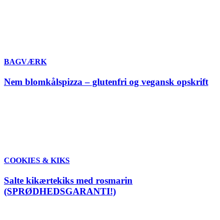
BAGVÆRK
Nem blomkålspizza – glutenfri og vegansk opskrift
COOKIES & KIKS
Salte kikærtekiks med rosmarin
(SPRØDHEDSGARANTI!)