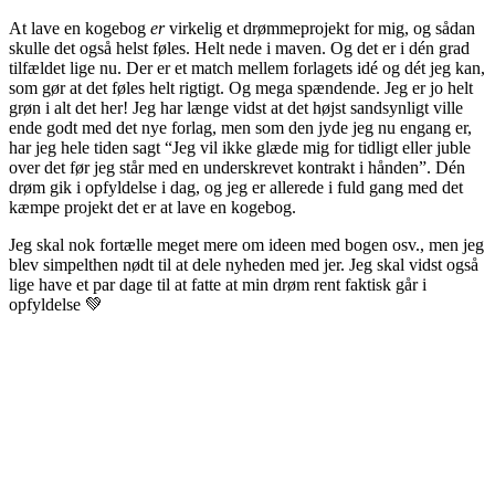
At lave en kogebog
er
virkelig et drømmeprojekt for mig, og sådan
skulle det også helst føles. Helt nede i maven. Og det er i dén grad
tilfældet lige nu. Der er et match mellem forlagets idé og dét jeg kan,
som gør at det føles helt rigtigt. Og mega spændende. Jeg er jo helt
grøn i alt det her! Jeg har længe vidst at det højst sandsynligt ville
ende godt med det nye forlag, men som den jyde jeg nu engang er,
har jeg hele tiden sagt “Jeg vil ikke glæde mig for tidligt eller juble
over det før jeg står med en underskrevet kontrakt i hånden”. Dén
drøm gik i opfyldelse i dag, og jeg er allerede i fuld gang med det
kæmpe projekt det er at lave en kogebog.
Jeg skal nok fortælle meget mere om ideen med bogen osv., men jeg
blev simpelthen nødt til at dele nyheden med jer. Jeg skal vidst også
lige have et par dage til at fatte at min drøm rent faktisk går i
opfyldelse 💚