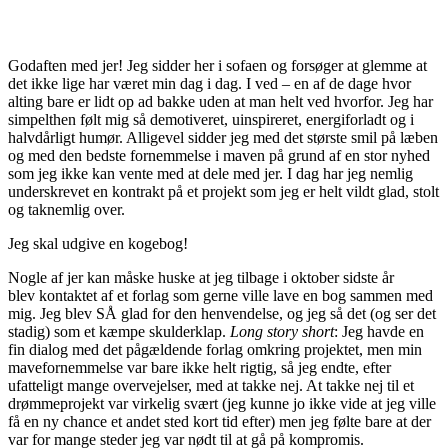
Godaften med jer! Jeg sidder her i sofaen og forsøger at glemme at
det ikke lige har været min dag i dag. I ved – en af de dage hvor
alting bare er lidt op ad bakke uden at man helt ved hvorfor. Jeg har
simpelthen følt mig så demotiveret, uinspireret, energiforladt og i
halvdårligt humør. Alligevel sidder jeg med det største smil på læben
og med den bedste fornemmelse i maven på grund af en stor nyhed
som jeg ikke kan vente med at dele med jer. I dag har jeg nemlig
underskrevet en kontrakt på et projekt som jeg er helt vildt glad, stolt
og taknemlig over.
Jeg skal udgive en kogebog!
Nogle af jer kan måske huske at jeg tilbage i oktober sidste år
blev kontaktet af et forlag som gerne ville lave en bog sammen med
mig. Jeg blev SÅ glad for den henvendelse, og jeg så det (og ser det
stadig) som et kæmpe skulderklap.
Long story short
: Jeg havde en
fin dialog med det pågældende forlag omkring projektet, men min
mavefornemmelse var bare ikke helt rigtig, så jeg endte, efter
ufatteligt mange overvejelser, med at takke nej. At takke nej til et
drømmeprojekt var virkelig svært (jeg kunne jo ikke vide at jeg ville
få en ny chance et andet sted kort tid efter) men jeg følte bare at der
var for mange steder jeg var nødt til at gå på kompromis.