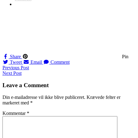
Share
Pin
Tweet
Email
Comment
Navigation
Previous Post
Next Post
til
indlæg
Leave a Comment
Din e-mailadresse vil ikke blive publiceret.
Krævede felter er
markeret med
*
Kommentar
*