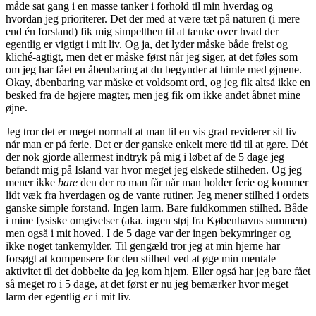
måde sat gang i en masse tanker i forhold til min hverdag og
hvordan jeg prioriterer. Det der med at være tæt på naturen (i mere
end én forstand) fik mig simpelthen til at tænke over hvad der
egentlig er vigtigt i mit liv. Og ja, det lyder måske både frelst og
kliché-agtigt, men det er måske først når jeg siger, at det føles som
om jeg har fået en åbenbaring at du begynder at himle med øjnene.
Okay, åbenbaring var måske et voldsomt ord, og jeg fik altså ikke en
besked fra de højere magter, men jeg fik om ikke andet åbnet mine
øjne.
Jeg tror det er meget normalt at man til en vis grad reviderer sit liv
når man er på ferie. Det er der ganske enkelt mere tid til at gøre. Dét
der nok gjorde allermest indtryk på mig i løbet af de 5 dage jeg
befandt mig på Island var hvor meget jeg elskede stilheden. Og jeg
mener ikke
bare
den der ro man får når man holder ferie og kommer
lidt væk fra hverdagen og de vante rutiner. Jeg mener stilhed i ordets
ganske simple forstand. Ingen larm. Bare fuldkommen stilhed. Både
i mine fysiske omgivelser (aka. ingen støj fra Københavns summen)
men også i mit hoved. I de 5 dage var der ingen bekymringer og
ikke noget tankemylder. Til gengæld tror jeg at min hjerne har
forsøgt at kompensere for den stilhed ved at øge min mentale
aktivitet til det dobbelte da jeg kom hjem. Eller også har jeg bare fået
så meget ro i 5 dage, at det først er nu jeg bemærker hvor meget
larm der egentlig
er
i mit liv.