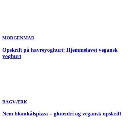
MORGENMAD
Opskrift på havreyoghurt: Hjemmelavet vegansk
yoghurt
BAGVÆRK
Nem blomkålspizza – glutenfri og vegansk opskrift