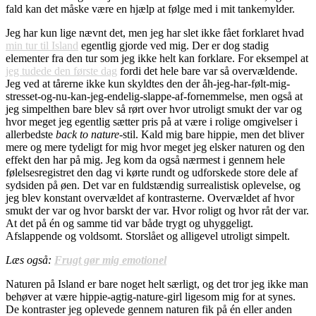
fald kan det måske være en hjælp at følge med i mit tankemylder.
Jeg har kun lige nævnt det, men jeg har slet ikke fået forklaret hvad
min tur til Island
egentlig gjorde ved mig. Der er dog stadig
elementer fra den tur som jeg ikke helt kan forklare. For eksempel at
jeg tudede den første dag
fordi det hele bare var så overvældende.
Jeg ved at tårerne ikke kun skyldtes den der åh-jeg-har-følt-mig-
stresset-og-nu-kan-jeg-endelig-slappe-af-fornemmelse, men også at
jeg simpelthen bare blev så rørt over hvor utroligt smukt der var og
hvor meget jeg egentlig sætter pris på at være i rolige omgivelser i
allerbedste
back to nature
-stil. Kald mig bare hippie, men det bliver
mere og mere tydeligt for mig hvor meget jeg elsker naturen og den
effekt den har på mig. Jeg kom da også nærmest i gennem hele
følelsesregistret den dag vi kørte rundt og udforskede store dele af
sydsiden på øen. Det var en fuldstændig surrealistisk oplevelse, og
jeg blev konstant overvældet af kontrasterne. Overvældet af hvor
smukt der var og hvor barskt der var. Hvor roligt og hvor råt der var.
At det på én og samme tid var både trygt og uhyggeligt.
Afslappende og voldsomt. Storslået og alligevel utroligt simpelt.
Læs også:
Frugt gør mig emotionel
Naturen på Island er bare noget helt særligt, og det tror jeg ikke man
behøver at være hippie-agtig-nature-girl ligesom mig for at synes.
De kontraster jeg oplevede gennem naturen fik på én eller anden