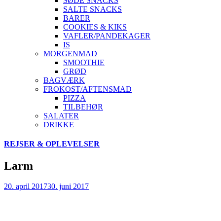
SØDE SNACKS
SALTE SNACKS
BARER
COOKIES & KIKS
VAFLER/PANDEKAGER
IS
MORGENMAD
SMOOTHIE
GRØD
BAGVÆRK
FROKOST/AFTENSMAD
PIZZA
TILBEHØR
SALATER
DRIKKE
Skip
REJSER & OPLEVELSER
to
content
Larm
20. april 2017
30. juni 2017