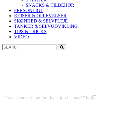
SNACKS & TILBEHØR
PERSONLIGT
REJSER & OPLEVELSER
SKØNHED & SELVPLEJE
TANKER & SELVUDVIKLING
TIPS & TRICKS
VIDEO
Search
Search
for:
“Hvad skete der lige for alt det løb i januar?” ha