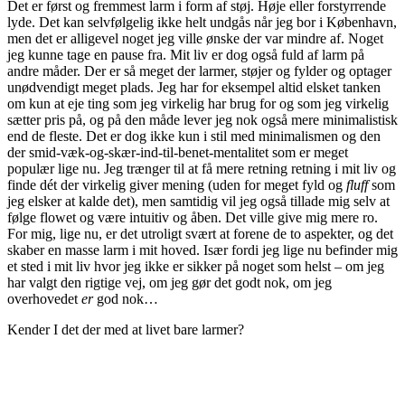
Det er først og fremmest larm i form af støj. Høje eller forstyrrende
lyde. Det kan selvfølgelig ikke helt undgås når jeg bor i København,
men det er alligevel noget jeg ville ønske der var mindre af. Noget
jeg kunne tage en pause fra. Mit liv er dog også fuld af larm på
andre måder. Der er så meget der larmer, støjer og fylder og optager
unødvendigt meget plads. Jeg har for eksempel altid elsket tanken
om kun at eje ting som jeg virkelig har brug for og som jeg virkelig
sætter pris på, og på den måde lever jeg nok også mere minimalistisk
end de fleste. Det er dog ikke kun i stil med minimalismen og den
der smid-væk-og-skær-ind-til-benet-mentalitet som er meget
populær lige nu. Jeg trænger til at få mere retning retning i mit liv og
finde dét der virkelig giver mening (uden for meget fyld og
fluff
som
jeg elsker at kalde det), men samtidig vil jeg også tillade mig selv at
følge flowet og være intuitiv og åben. Det ville give mig mere ro.
For mig, lige nu, er det utroligt svært at forene de to aspekter, og det
skaber en masse larm i mit hoved. Især fordi jeg lige nu befinder mig
et sted i mit liv hvor jeg ikke er sikker på noget som helst – om jeg
har valgt den rigtige vej, om jeg gør det godt nok, om jeg
overhovedet
er
god nok…
Kender I det der med at livet bare larmer?