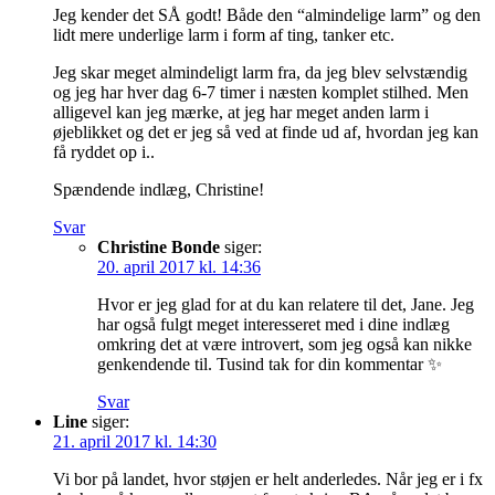
Jeg kender det SÅ godt! Både den “almindelige larm” og den
lidt mere underlige larm i form af ting, tanker etc.
Jeg skar meget almindeligt larm fra, da jeg blev selvstændig
og jeg har hver dag 6-7 timer i næsten komplet stilhed. Men
alligevel kan jeg mærke, at jeg har meget anden larm i
øjeblikket og det er jeg så ved at finde ud af, hvordan jeg kan
få ryddet op i..
Spændende indlæg, Christine!
Svar
Christine Bonde
siger:
20. april 2017 kl. 14:36
Hvor er jeg glad for at du kan relatere til det, Jane. Jeg
har også fulgt meget interesseret med i dine indlæg
omkring det at være introvert, som jeg også kan nikke
genkendende til. Tusind tak for din kommentar ✨
Svar
Line
siger:
21. april 2017 kl. 14:30
Vi bor på landet, hvor støjen er helt anderledes. Når jeg er i fx