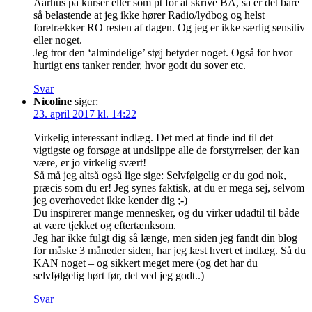
Aarhus på kurser eller som pt for at skrive BA, så er det bare
så belastende at jeg ikke hører Radio/lydbog og helst
foretrækker RO resten af dagen. Og jeg er ikke særlig sensitiv
eller noget.
Jeg tror den ‘almindelige’ støj betyder noget. Også for hvor
hurtigt ens tanker render, hvor godt du sover etc.
Svar
Nicoline
siger:
23. april 2017 kl. 14:22
Virkelig interessant indlæg. Det med at finde ind til det
vigtigste og forsøge at undslippe alle de forstyrrelser, der kan
være, er jo virkelig svært!
Så må jeg altså også lige sige: Selvfølgelig er du god nok,
præcis som du er! Jeg synes faktisk, at du er mega sej, selvom
jeg overhovedet ikke kender dig ;-)
Du inspirerer mange mennesker, og du virker udadtil til både
at være tjekket og eftertænksom.
Jeg har ikke fulgt dig så længe, men siden jeg fandt din blog
for måske 3 måneder siden, har jeg læst hvert et indlæg. Så du
KAN noget – og sikkert meget mere (og det har du
selvfølgelig hørt før, det ved jeg godt..)
Svar