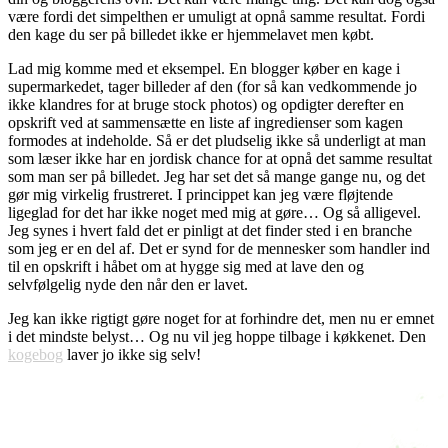
være fordi det simpelthen er umuligt at opnå samme resultat. Fordi
den kage du ser på billedet ikke er hjemmelavet men købt.
Lad mig komme med et eksempel. En blogger køber en kage i
supermarkedet, tager billeder af den (for så kan vedkommende jo
ikke klandres for at bruge stock photos) og opdigter derefter en
opskrift ved at sammensætte en liste af ingredienser som kagen
formodes at indeholde. Så er det pludselig ikke så underligt at man
som læser ikke har en jordisk chance for at opnå det samme resultat
som man ser på billedet. Jeg har set det så mange gange nu, og det
gør mig virkelig frustreret. I princippet kan jeg være fløjtende
ligeglad for det har ikke noget med mig at gøre… Og så alligevel.
Jeg synes i hvert fald det er pinligt at det finder sted i en branche
som jeg er en del af. Det er synd for de mennesker som handler ind
til en opskrift i håbet om at hygge sig med at lave den og
selvfølgelig nyde den når den er lavet.
Jeg kan ikke rigtigt gøre noget for at forhindre det, men nu er emnet
i det mindste belyst… Og nu vil jeg hoppe tilbage i køkkenet. Den
kogebog
laver jo ikke sig selv!