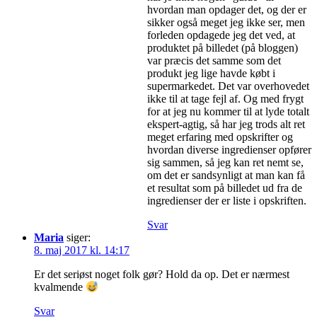
hvordan man opdager det, og der er
sikker også meget jeg ikke ser, men
forleden opdagede jeg det ved, at
produktet på billedet (på bloggen)
var præcis det samme som det
produkt jeg lige havde købt i
supermarkedet. Det var overhovedet
ikke til at tage fejl af. Og med frygt
for at jeg nu kommer til at lyde totalt
ekspert-agtig, så har jeg trods alt ret
meget erfaring med opskrifter og
hvordan diverse ingredienser opfører
sig sammen, så jeg kan ret nemt se,
om det er sandsynligt at man kan få
et resultat som på billedet ud fra de
ingredienser der er liste i opskriften.
Svar
Maria
siger:
8. maj 2017 kl. 14:17
Er det seriøst noget folk gør? Hold da op. Det er nærmest
kvalmende
Svar