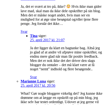
Ja, det er svært at tro på, ikke?
Hvis ikke man gider
lave mad, skal man da ikke dele opskrifter på sin blog.
Men det er måske noget andet, hvis man ser en
mulighed for at øge sine besøgstal og/eller tjene flere
penge. Jeg forstår det ikke…
Svar
Tina
siger:
25. april 2017 kl. 21:07
Ja der ligger da klart en bagtanke bag. Altså jeg
jo glad af at andre vil afprøve mine opskrifter, og
endnu mere glad når man får positiv feedback.
Men det er nok ikke det der driver den slags
blogger du omtaler – det må klart være at få
noget “nemt” indhold og flere besøgende..
Svar
Marianne Luna
siger:
25. april 2017 kl. 20:56
What? Gør nogle bloggere virkelig det? Jeg kunne ikke
drømme om at lægge en opskrift op på min blog, jeg
ikke selv har testet ordentligt. Udover at jeg gerne vil