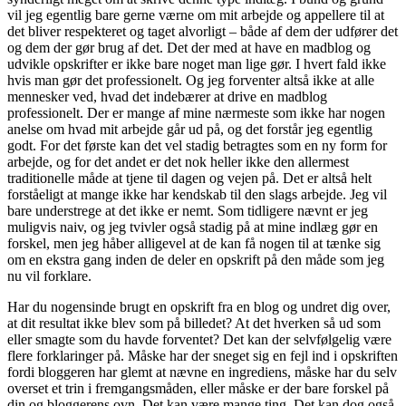
vil jeg egentlig bare gerne værne om mit arbejde og appellere til at
det bliver respekteret og taget alvorligt – både af dem der udfører det
og dem der gør brug af det. Det der med at have en madblog og
udvikle opskrifter er ikke bare noget man lige gør. I hvert fald ikke
hvis man gør det professionelt. Og jeg forventer altså ikke at alle
mennesker ved, hvad det indebærer at drive en madblog
professionelt. Der er mange af mine nærmeste som ikke har nogen
anelse om hvad mit arbejde går ud på, og det forstår jeg egentlig
godt. For det første kan det vel stadig betragtes som en ny form for
arbejde, og for det andet er det nok heller ikke den allermest
traditionelle måde at tjene til dagen og vejen på. Det er altså helt
forståeligt at mange ikke har kendskab til den slags arbejde. Jeg vil
bare understrege at det ikke er nemt. Som tidligere nævnt er jeg
muligvis naiv, og jeg tvivler også stadig på at mine indlæg gør en
forskel, men jeg håber alligevel at de kan få nogen til at tænke sig
om en ekstra gang inden de deler en opskrift på den måde som jeg
nu vil forklare.
Har du nogensinde brugt en opskrift fra en blog og undret dig over,
at dit resultat ikke blev som på billedet? At det hverken så ud som
eller smagte som du havde forventet? Det kan der selvfølgelig være
flere forklaringer på. Måske har der sneget sig en fejl ind i opskriften
fordi bloggeren har glemt at nævne en ingrediens, måske har du selv
overset et trin i fremgangsmåden, eller måske er der bare forskel på
din og bloggerens ovn. Det kan være mange ting. Det kan dog også