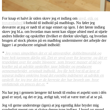
For knap et halvt år siden skrev jeg et indlæg om
snyd, etik og
troværdighed
i forhold til indhold på madblogs. Nu føler jeg
desværre at jeg er nødt til at tage emnet op igen. I det første indlæg
skrev jeg bl.a. om hvordan man nemt kan slippe afsted med at stjæle
andres billeder og opskrifter (hvilket er direkte ulovligt), og hvordan
brugen af stock photos på en madblog underminerer det arbejde der
ligger i at producere originalt indhold:
”
Jeg synes simpelthen det er så utroværdigt, dobbeltmoralsk og
bare helt igennem dårlig stil. Det er snyd over for læserne, og det er
respektløst over for andre bloggere, som bruger masser af tid og
kræfter på at udvikle opskrifter, tage billeder og producere
gennemarbejdet, originalt indhold. Jeg får helt lyst til at lave et
separat indlæg omkring hvad det egentlig indebærer at udvikle en
opskrift, for jeg tror det er de færreste der har begreb om, hvor
omfattende en proces det er.
“
Nu har jeg i gennem længere tid kendt til endnu et aspekt som i dén
grad er snyd, og det er jeg, ærligt talt, ved at være træt af at se på.
Jeg vil gerne understrege (igen) at jeg egentlig ikke bryder mig
synderligt meget om at skrive denne type indlæg. I bund og grund