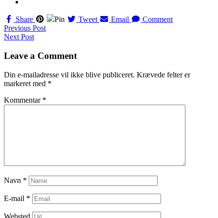
Share
Pin
Tweet
Email
Comment
Navigation
Previous Post
Next Post
til
indlæg
Leave a Comment
Din e-mailadresse vil ikke blive publiceret.
Krævede felter er
markeret med
*
Kommentar
*
Navn
*
E-mail
*
Websted