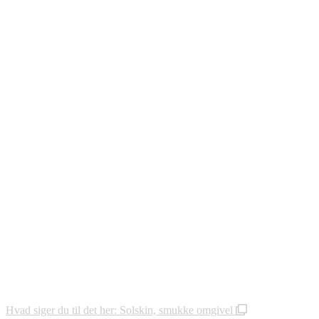
Hvad siger du til det her: Solskin, smukke omgivel