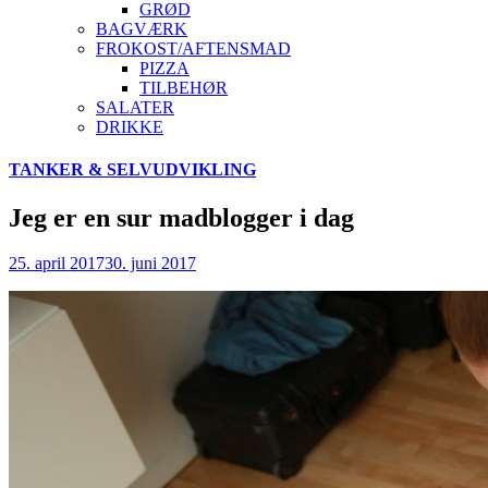
GRØD
BAGVÆRK
FROKOST/AFTENSMAD
PIZZA
TILBEHØR
SALATER
DRIKKE
Skip
TANKER & SELVUDVIKLING
to
content
Jeg er en sur madblogger i dag
25. april 2017
30. juni 2017