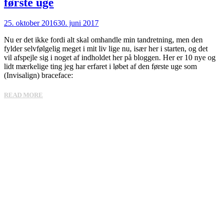
første uge
25. oktober 2016
30. juni 2017
Nu er det ikke fordi alt skal omhandle min tandretning, men den
fylder selvfølgelig meget i mit liv lige nu, især her i starten, og det
vil afspejle sig i noget af indholdet her på bloggen. Her er 10 nye og
lidt mærkelige ting jeg har erfaret i løbet af den første uge som
(Invisalign) braceface:
READ MORE