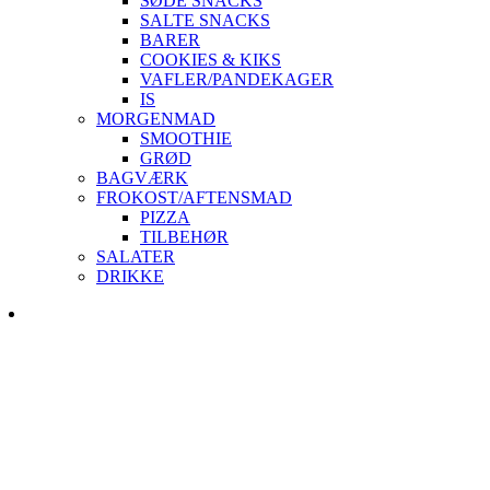
SØDE SNACKS
SALTE SNACKS
BARER
COOKIES & KIKS
VAFLER/PANDEKAGER
IS
MORGENMAD
SMOOTHIE
GRØD
BAGVÆRK
FROKOST/AFTENSMAD
PIZZA
TILBEHØR
SALATER
DRIKKE
Skip
to
content