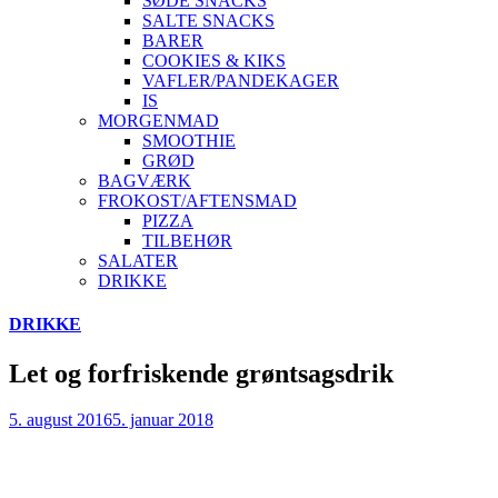
SØDE SNACKS
SALTE SNACKS
BARER
COOKIES & KIKS
VAFLER/PANDEKAGER
IS
MORGENMAD
SMOOTHIE
GRØD
BAGVÆRK
FROKOST/AFTENSMAD
PIZZA
TILBEHØR
SALATER
DRIKKE
Skip
DRIKKE
to
content
Let og forfriskende grøntsagsdrik
5. august 2016
5. januar 2018