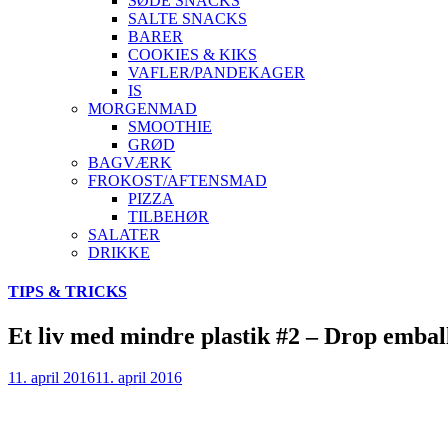
SØDE SNACKS
SALTE SNACKS
BARER
COOKIES & KIKS
VAFLER/PANDEKAGER
IS
MORGENMAD
SMOOTHIE
GRØD
BAGVÆRK
FROKOST/AFTENSMAD
PIZZA
TILBEHØR
SALATER
DRIKKE
Skip
TIPS & TRICKS
to
content
Et liv med mindre plastik #2 – Drop embal
11. april 2016
11. april 2016