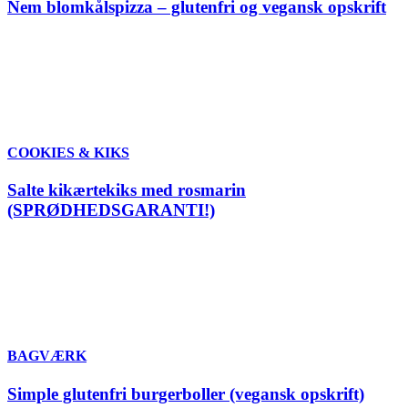
Nem blomkålspizza – glutenfri og vegansk opskrift
COOKIES & KIKS
Salte kikærtekiks med rosmarin
(SPRØDHEDSGARANTI!)
BAGVÆRK
Simple glutenfri burgerboller (vegansk opskrift)