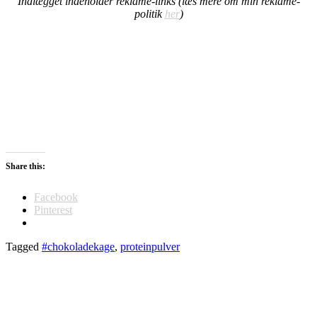
Indlægget indeholder reklame-links (læs mere om min reklame-
politik
her
)
Share this:
Facebook
Pinterest
Tagged
#chokoladekage
,
proteinpulver