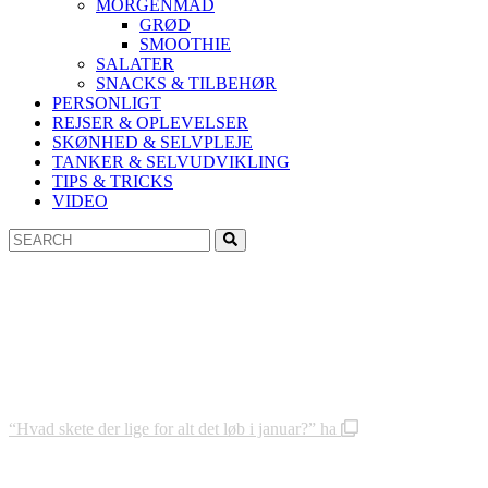
MORGENMAD
GRØD
SMOOTHIE
SALATER
SNACKS & TILBEHØR
PERSONLIGT
REJSER & OPLEVELSER
SKØNHED & SELVPLEJE
TANKER & SELVUDVIKLING
TIPS & TRICKS
VIDEO
Search
Search
for:
“Hvad skete der lige for alt det løb i januar?” ha