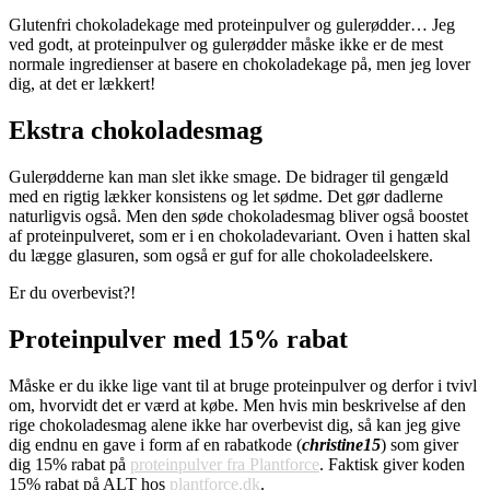
Glutenfri chokoladekage med proteinpulver og gulerødder… Jeg
ved godt, at proteinpulver og gulerødder måske ikke er de mest
normale ingredienser at basere en chokoladekage på, men jeg lover
dig, at det er lækkert!
Ekstra chokoladesmag
Gulerødderne kan man slet ikke smage. De bidrager til gengæld
med en rigtig lækker konsistens og let sødme. Det gør dadlerne
naturligvis også. Men den søde chokoladesmag bliver også boostet
af proteinpulveret, som er i en chokoladevariant. Oven i hatten skal
du lægge glasuren, som også er guf for alle chokoladeelskere.
Er du overbevist?!
Proteinpulver med 15% rabat
Måske er du ikke lige vant til at bruge proteinpulver og derfor i tvivl
om, hvorvidt det er værd at købe. Men hvis min beskrivelse af den
rige chokoladesmag alene ikke har overbevist dig, så kan jeg give
dig endnu en gave i form af en rabatkode (
christine15
) som giver
dig 15% rabat på
proteinpulver fra Plantforce
. Faktisk giver koden
15% rabat på ALT hos
plantforce.dk
.