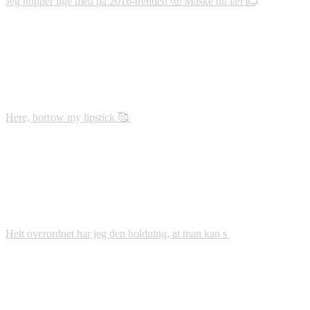
Jeg hopper lige med på 2016-trenden 🤠 Måske du lær
Here, borrow my lipstick 🥰
Helt overordnet har jeg den holdning, at man kan s