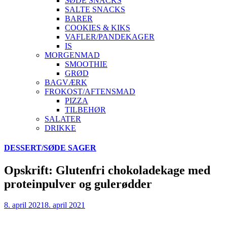
SØDE SNACKS
SALTE SNACKS
BARER
COOKIES & KIKS
VAFLER/PANDEKAGER
IS
MORGENMAD
SMOOTHIE
GRØD
BAGVÆRK
FROKOST/AFTENSMAD
PIZZA
TILBEHØR
SALATER
DRIKKE
Skip
DESSERT/SØDE SAGER
to
content
Opskrift: Glutenfri chokoladekage med
proteinpulver og gulerødder
8. april 2021
8. april 2021