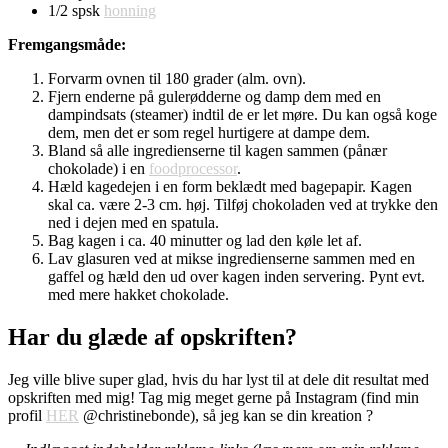
1/2 spsk
honning
Fremgangsmåde:
Forvarm ovnen til 180 grader (alm. ovn).
Fjern enderne på gulerødderne og damp dem med en
dampindsats (steamer) indtil de er let møre. Du kan også koge
dem, men det er som regel hurtigere at dampe dem.
Bland så alle ingredienserne til kagen sammen (pånær
chokolade) i en
foodprocessor
.
Hæld kagedejen i en form beklædt med bagepapir. Kagen
skal ca. være 2-3 cm. høj. Tilføj chokoladen ved at trykke den
ned i dejen med en spatula.
Bag kagen i ca. 40 minutter og lad den køle let af.
Lav glasuren ved at mikse ingredienserne sammen med en
gaffel og hæld den ud over kagen inden servering. Pynt evt.
med mere hakket chokolade.
Har du glæde af opskriften?
Jeg ville blive super glad, hvis du har lyst til at dele dit resultat med
opskriften med mig! Tag mig meget gerne på Instagram (find min
profil
HER
@christinebonde), så jeg kan se din kreation ?