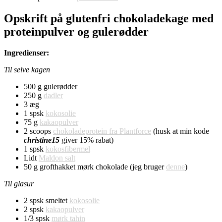
Opskrift på glutenfri chokoladekage med
proteinpulver og gulerødder
Ingredienser:
Til selve kagen
500 g gulerødder
250 g
dadler
3 æg
1 spsk
kokosolie
75 g
kakaopulver
2 scoops
chokoladeprotein fra Plantforce
(husk at min kode
christine15
giver 15% rabat)
1 spsk
kokosfibermel
Lidt
Maldon salt
50 g grofthakket mørk chokolade (jeg bruger
denne
)
Til glasur
2 spsk smeltet
kokosolie
2 spsk
kakaopulver
1/3 spsk
mørk tahin