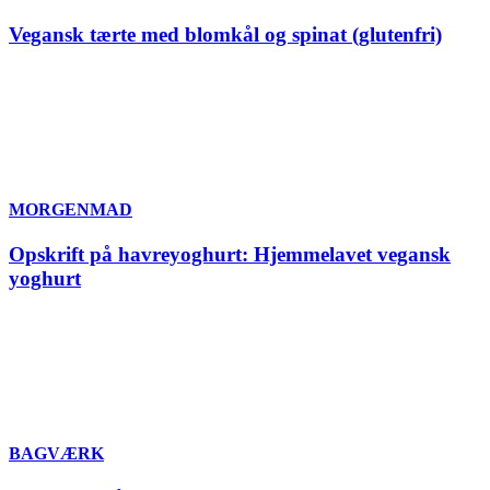
Vegansk tærte med blomkål og spinat (glutenfri)
MORGENMAD
Opskrift på havreyoghurt: Hjemmelavet vegansk
yoghurt
BAGVÆRK