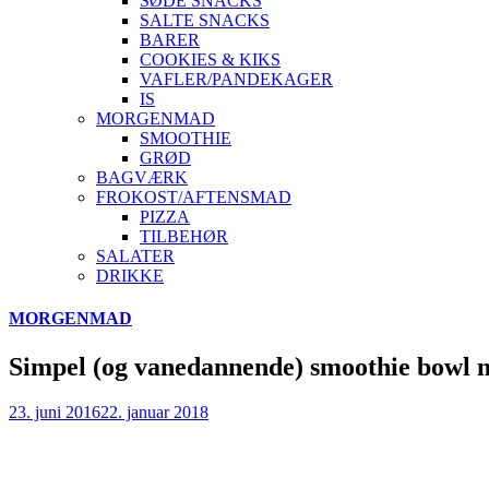
SØDE SNACKS
SALTE SNACKS
BARER
COOKIES & KIKS
VAFLER/PANDEKAGER
IS
MORGENMAD
SMOOTHIE
GRØD
BAGVÆRK
FROKOST/AFTENSMAD
PIZZA
TILBEHØR
SALATER
DRIKKE
Skip
MORGENMAD
to
content
Simpel (og vanedannende) smoothie bowl 
23. juni 2016
22. januar 2018