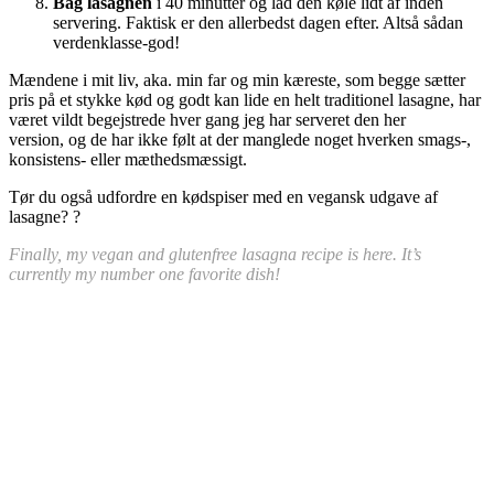
Bag lasagnen
i 40 minutter og lad den køle lidt af inden
servering. Faktisk er den allerbedst dagen efter. Altså sådan
verdenklasse-god!
Mændene i mit liv, aka. min far og min kæreste, som begge sætter
pris på et stykke kød og godt kan lide en helt traditionel lasagne, har
været vildt begejstrede hver gang jeg har serveret den her
version, og de har ikke følt at der manglede noget hverken smags-,
konsistens- eller mæthedsmæssigt.
Tør du også udfordre en kødspiser med en vegansk udgave af
lasagne? ?
Finally, my vegan and glutenfree lasagna recipe is here. It’s
currently my number one favorite dish!