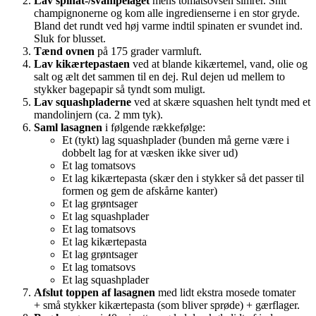
Lav spinat-/svampelaget
mens tomatsovsen simrer. Snit
champignonerne og kom alle ingredienserne i en stor gryde.
Bland det rundt ved høj varme indtil spinaten er svundet ind.
Sluk for blusset.
Tænd ovnen
på 175 grader varmluft.
Lav kikærtepastaen
ved at blande kikærtemel, vand, olie og
salt og ælt det sammen til en dej. Rul dejen ud mellem to
stykker bagepapir så tyndt som muligt.
Lav squashpladerne
ved at skære squashen helt tyndt med et
mandolinjern (ca. 2 mm tyk).
Saml lasagnen
i følgende rækkefølge:
Et (tykt) lag squashplader (bunden må gerne være i
dobbelt lag for at væsken ikke siver ud)
Et lag tomatsovs
Et lag kikærtepasta (skær den i stykker så det passer til
formen og gem de afskårne kanter)
Et lag grøntsager
Et lag squashplader
Et lag tomatsovs
Et lag kikærtepasta
Et lag grøntsager
Et lag tomatsovs
Et lag squashplader
Afslut toppen af lasagnen
med lidt ekstra mosede tomater
+ små stykker kikærtepasta (som bliver sprøde) + gærflager.