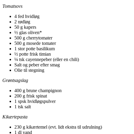
Tomatsovs
4 fed hvidløg
2 rødløg
50 g kapers
½ glas oliven*
500 g cherrytomater
500 g mosede tomater
1 stor potte basilikum
½ potte frisk timian
¼ tsk cayennepeber (eller en chili)
Salt og peber efter smag
Olie til stegning
Grøntsagslag
400 g brune champignon
200 g frisk spinat
1 spsk hvidløgspulver
1 tsk salt
Kikærtepasta
230 g kikærtemel (evt. lidt ekstra til udrulning)
1 dl vand