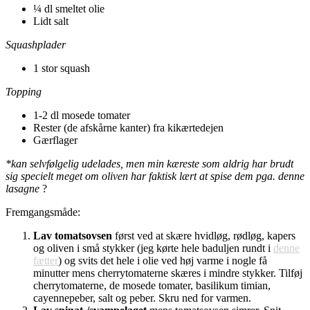
¼ dl smeltet olie
Lidt salt
Squashplader
1 stor squash
Topping
1-2 dl mosede tomater
Rester (de afskårne kanter) fra kikærtedejen
Gærflager
*kan selvfølgelig udelades, men min kæreste som aldrig har brudt
sig specielt meget om oliven har faktisk lært at spise dem pga. denne
lasagne
?
Fremgangsmåde:
Lav tomatsovsen
først ved at skære hvidløg, rødløg, kapers
og oliven i små stykker (jeg kørte hele baduljen rundt i
denne
fætter
) og svits det hele i olie ved høj varme i nogle få
minutter mens cherrytomaterne skæres i mindre stykker. Tilføj
cherrytomaterne, de mosede tomater, basilikum timian,
cayennepeber, salt og peber. Skru ned for varmen.