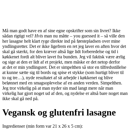
Må man godt have en af sine egne opskrifter som sin livret? Ikke
sådan rigtigt vel?
Hvis
man nu måtte – you guessed it – så ville den
her lasagne helt klart ryge direkte ind på førstepladsen over mine
yndlingsretter. Det er ikke ligefrem en ret jeg laver en aften hvor det
skal gå stærkt, for den kræver altså lige lidt forberedelse og tid i
køkkenet fordi alt bliver lavet fra bunden. Jeg vil faktisk være ærlig
og sige at den er lidt af et projekt, men måske er det netop derfor
at det er min yndlingsret. Det er simpelthen så stor en tilfredsstillelse
at kunne sætte sig til bords og spise et stykke (som hurtigt bliver til
to og tre…), nyde resultatet af sit arbejde i køkkenet og blive
belønnet med en smagsoplevelse af en anden verden. Simpelthen.
Jeg tror virkelig på at man nyder sin mad langt mere når man
virkelig har gjort noget ud af den, og nydelse er altså bare noget man
ikke skal gå ned på.
Vegansk og glutenfri lasagne
Ingredienser (min form var 21 x 26 x 5 cm):