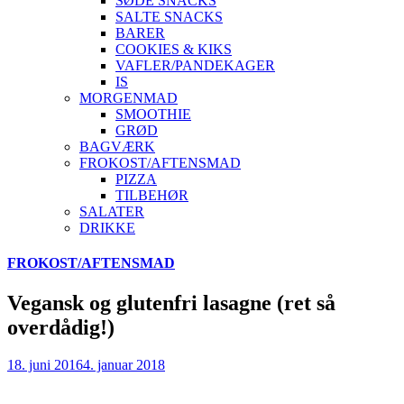
SØDE SNACKS
SALTE SNACKS
BARER
COOKIES & KIKS
VAFLER/PANDEKAGER
IS
MORGENMAD
SMOOTHIE
GRØD
BAGVÆRK
FROKOST/AFTENSMAD
PIZZA
TILBEHØR
SALATER
DRIKKE
Skip
FROKOST/AFTENSMAD
to
content
Vegansk og glutenfri lasagne (ret så
overdådig!)
18. juni 2016
4. januar 2018