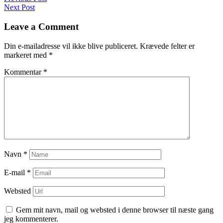
Navigation
Next Post
til
indlæg
Leave a Comment
Din e-mailadresse vil ikke blive publiceret.
Krævede felter er
markeret med
*
Kommentar
*
Navn
*
E-mail
*
Websted
Gem mit navn, mail og websted i denne browser til næste gang
jeg kommenterer.