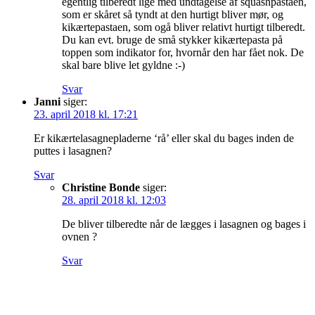
egentlig tilberedt lige med undtagelse af squashpastaen,
som er skåret så tyndt at den hurtigt bliver mør, og
kikærtepastaen, som ogå bliver relativt hurtigt tilberedt.
Du kan evt. bruge de små stykker kikærtepasta på
toppen som indikator for, hvornår den har fået nok. De
skal bare blive let gyldne :-)
Svar
Janni
siger:
23. april 2018 kl. 17:21
Er kikærtelasagnepladerne ‘rå’ eller skal du bages inden de
puttes i lasagnen?
Svar
Christine Bonde
siger:
28. april 2018 kl. 12:03
De bliver tilberedte når de lægges i lasagnen og bages i
ovnen ?
Svar