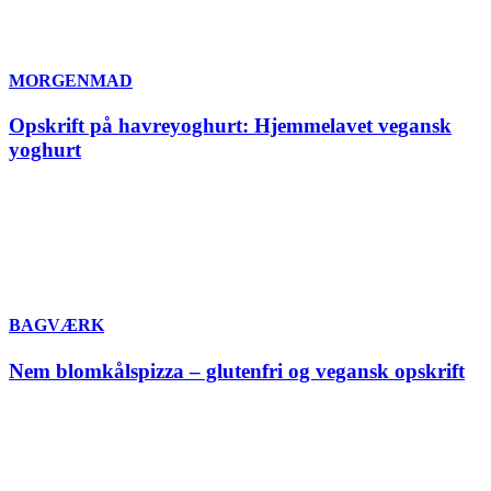
MORGENMAD
Opskrift på havreyoghurt: Hjemmelavet vegansk
yoghurt
BAGVÆRK
Nem blomkålspizza – glutenfri og vegansk opskrift