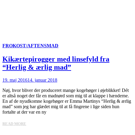
FROKOST/AFTENSMAD
Kikærtepirogger med linsefyld fra
“Herlig & ærlig mad”
19. maj 2016
14. januar 2018
Nøj, hvor bliver der produceret mange kogebøger i øjeblikket! Dét
er altså noget der får en madnørd som mig til at klappe i hænderne.
En af de nyudkomne kogebøger er Emma Martinys “Herlig & ærlig
mad” som jeg har glædet mig til at få fingrene i lige siden hun
fortalte at der var en ny
READ MORE