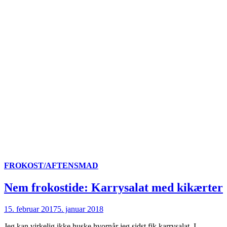
FROKOST/AFTENSMAD
Nem frokostide: Karrysalat med kikærter
15. februar 2017
5. januar 2018
Jeg kan virkelig ikke huske hvornår jeg sidst fik karrysalat. I