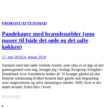
FROKOST/AFTENSMAD
Pandekager med brændenælder (som
passer til både det søde og det salte
køkken)
17. maj 2016
14. januar 2018
Sammen med min søde veninde Anneli, som cirka er en lige så stor
grøntsagsnørd som mig, besøgte jeg i fredags Krogerup Avlsgård i
Humlebæk hvor Aarstiderne holder til. Vi besøgte gården på den
flotteste solskinsdag hvilket bestemt ikke gjorde min begejstring
over omgivelserne og selve stemningen mindre. NØJ, hvor er der
skønt derude! Jyden blev i hvert
READ MORE