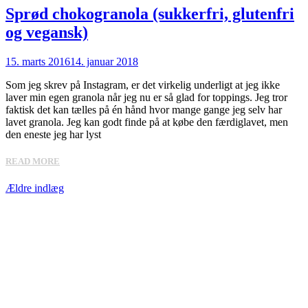
Sprød chokogranola (sukkerfri, glutenfri
og vegansk)
15. marts 2016
14. januar 2018
Som jeg skrev på Instagram, er det virkelig underligt at jeg ikke
laver min egen granola når jeg nu er så glad for toppings. Jeg tror
faktisk det kan tælles på én hånd hvor mange gange jeg selv har
lavet granola. Jeg kan godt finde på at købe den færdiglavet, men
den eneste jeg har lyst
READ MORE
Navigation
Ældre indlæg
til
indlæg