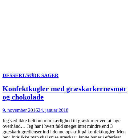
DESSERT/SØDE SAGER
Konfektkugler med græskarkernesmør
og chokolade
9. november 2016
24. januar 2018
Jeg ved ikke helt om min kærlighed til græskar er ved at tage
overhånd… Jeg har i hvert fald sneget intet mindre end 3
græskaringredienser ind i denne opskrift på konfektkugler. Men
hey, hvis ikke man skal spise græskar i lange baner i efteråret,