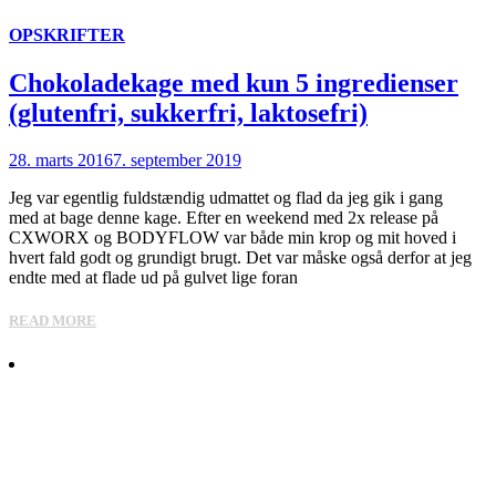
OPSKRIFTER
Chokoladekage med kun 5 ingredienser
(glutenfri, sukkerfri, laktosefri)
28. marts 2016
7. september 2019
Jeg var egentlig fuldstændig udmattet og flad da jeg gik i gang
med at bage denne kage. Efter en weekend med 2x release på
CXWORX og BODYFLOW var både min krop og mit hoved i
hvert fald godt og grundigt brugt. Det var måske også derfor at jeg
endte med at flade ud på gulvet lige foran
READ MORE