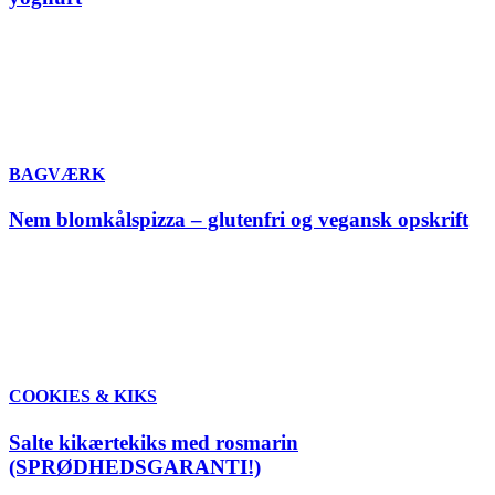
BAGVÆRK
Nem blomkålspizza – glutenfri og vegansk opskrift
COOKIES & KIKS
Salte kikærtekiks med rosmarin
(SPRØDHEDSGARANTI!)