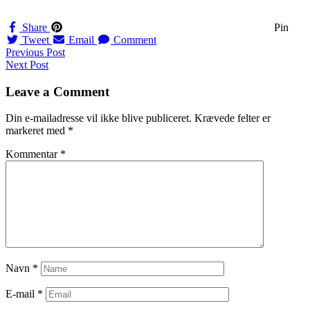
Share
Pin
Tweet
Email
Comment
Navigation
Previous Post
Next Post
til
indlæg
Leave a Comment
Din e-mailadresse vil ikke blive publiceret.
Krævede felter er
markeret med
*
Kommentar
*
Navn
*
E-mail
*