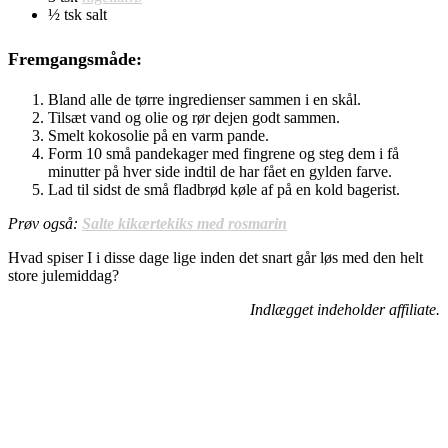
½ tsk salt
Fremgangsmåde:
Bland alle de tørre ingredienser sammen i en skål.
Tilsæt vand og olie og rør dejen godt sammen.
Smelt kokosolie på en varm pande.
Form 10 små pandekager med fingrene og steg dem i få
minutter på hver side indtil de har fået en gylden farve.
Lad til sidst de små fladbrød køle af på en kold bagerist.
Prøv også:
Salte kikærtekiks med rosmarin
Hvad spiser I i disse dage lige inden det snart går løs med den helt
store julemiddag?
Indlægget indeholder affiliate.