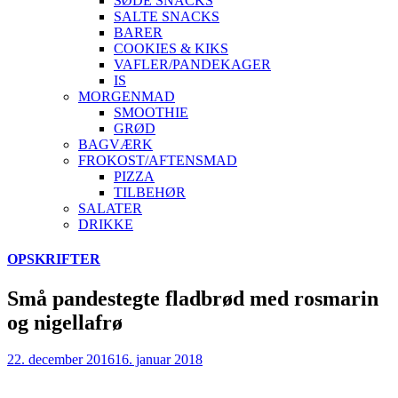
SØDE SNACKS
SALTE SNACKS
BARER
COOKIES & KIKS
VAFLER/PANDEKAGER
IS
MORGENMAD
SMOOTHIE
GRØD
BAGVÆRK
FROKOST/AFTENSMAD
PIZZA
TILBEHØR
SALATER
DRIKKE
Skip
OPSKRIFTER
to
content
Små pandestegte fladbrød med rosmarin
og nigellafrø
22. december 2016
16. januar 2018