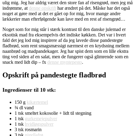
ulig mig. Jeg har aldrig været den store fan af risengrød, men jeg må
indrømme, at
denne opskrift
har ændret på det. Måske har det også
noget at gøre med at det er gået op for mig, hvor mange andre
lækkerier man efterfølgende kan lave med en rest af risengrød…
Noget som for mig står i stærk kontrast til den danske julemad er
eksotisk mad fra eksempelvis det indiske køkken. Det var i hvert
fald det jeg lod mig inspirere af da jeg lavede disse pandestegte
fladbrød, som rent smagsmæssigt nærmest er en krydsning mellem
naanbrød og madpandekager. Jeg har spist dem som en lille ekstra
ting ved siden af en salat, men de fungerer også glimrende som en
snack med lidt dip – fx
denne myntepesto
.
Opskrift på pandestegte fladbrød
Ingredienser til 10 stk:
150 g
kikærtemel
¾ dl vand
1 tsk smeltet kokosolie + lidt til stegning
1 tsk
gurkemejepulver
1 tsk
hvidløgspulver
3 tsk rosmarin
3 tsk
nigellafrø