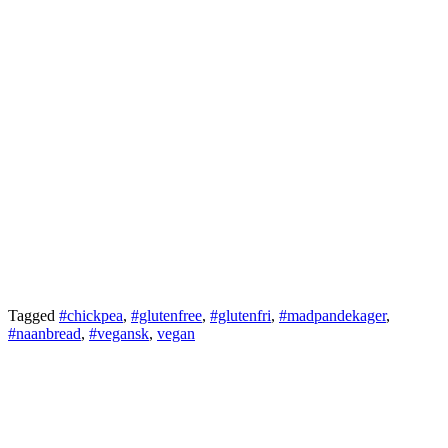
Tagged
#chickpea
,
#glutenfree
,
#glutenfri
,
#madpandekager
,
#naanbread
,
#vegansk
,
vegan