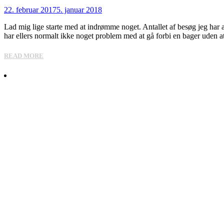
22. februar 2017
5. januar 2018
Lad mig lige starte med at indrømme noget. Antallet af besøg jeg har af
har ellers normalt ikke noget problem med at gå forbi en bager uden at 
READ MORE