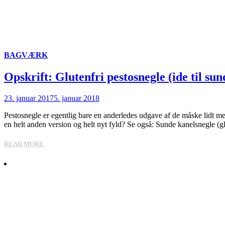
BAGVÆRK
Opskrift: Glutenfri pestosnegle (ide til s
23. januar 2017
5. januar 2018
Pestosnegle er egentlig bare en anderledes udgave af de måske lidt me
en helt anden version og helt nyt fyld? Se også: Sunde kanelsnegle (gl
READ MORE