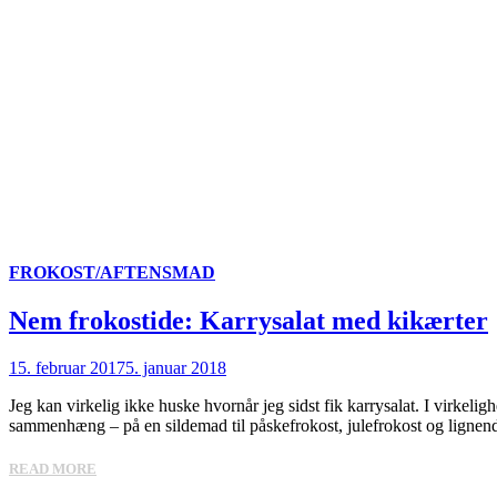
FROKOST/AFTENSMAD
Nem frokostide: Karrysalat med kikærter
15. februar 2017
5. januar 2018
Jeg kan virkelig ikke huske hvornår jeg sidst fik karrysalat. I virkeli
sammenhæng – på en sildemad til påskefrokost, julefrokost og lignend
READ MORE