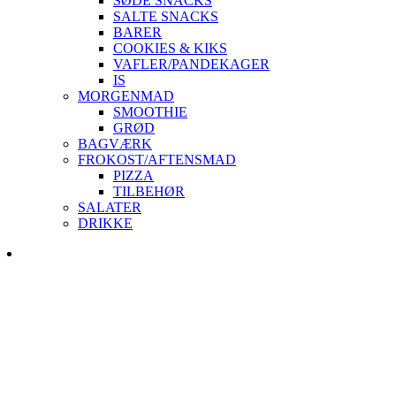
SØDE SNACKS
SALTE SNACKS
BARER
COOKIES & KIKS
VAFLER/PANDEKAGER
IS
MORGENMAD
SMOOTHIE
GRØD
BAGVÆRK
FROKOST/AFTENSMAD
PIZZA
TILBEHØR
SALATER
DRIKKE
Skip
to
content