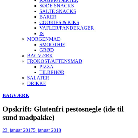
KAGER/TÆRTER
SØDE SNACKS
SALTE SNACKS
BARER
COOKIES & KIKS
VAFLER/PANDEKAGER
IS
MORGENMAD
SMOOTHIE
GRØD
BAGVÆRK
FROKOST/AFTENSMAD
PIZZA
TILBEHØR
SALATER
DRIKKE
Skip
BAGVÆRK
to
content
Opskrift: Glutenfri pestosnegle (ide til
sund madpakke)
23. januar 2017
5. januar 2018