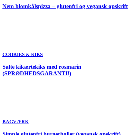
Nem blomkålspizza – glutenfri og vegansk opskrift
COOKIES & KIKS
Salte kikærtekiks med rosmarin
(SPRØDHEDSGARANTI!)
BAGVÆRK
Simple glutenfri burgerboller (vegansk opskrift)