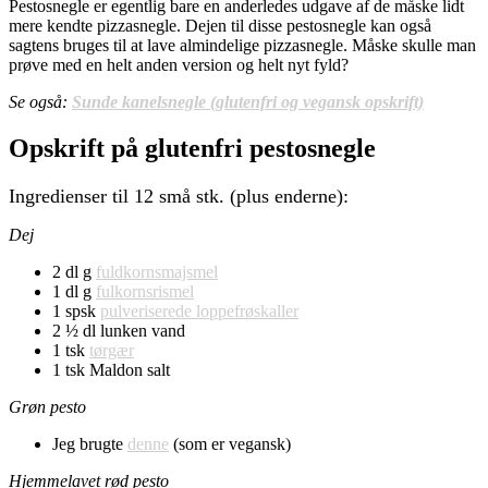
Pestosnegle er egentlig bare en anderledes udgave af de måske lidt
mere kendte pizzasnegle. Dejen til disse pestosnegle kan også
sagtens bruges til at lave almindelige pizzasnegle. Måske skulle man
prøve med en helt anden version og helt nyt fyld?
Se også:
Sunde kanelsnegle (glutenfri og vegansk opskrift)
Opskrift på glutenfri pestosnegle
Ingredienser til 12 små stk. (plus enderne):
Dej
2 dl g
fuldkornsmajsmel
1 dl g
fulkornsrismel
1 spsk
pulveriserede loppefrøskaller
2 ½ dl lunken vand
1 tsk
tørgær
1 tsk Maldon salt
Grøn pesto
Jeg brugte
denne
(som er vegansk)
Hjemmelavet rød pesto