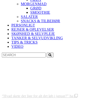
MORGENMAD
GRØD
SMOOTHIE
SALATER
SNACKS & TILBEHØR
PERSONLIGT
REJSER & OPLEVELSER
SKØNHED & SELVPLEJE
TANKER & SELVUDVIKLING
TIPS & TRICKS
VIDEO
Search
Search
for:
“Hvad skete der lige for alt det løb i januar?” ha