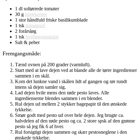
1 dl soltørrede tomater
30 g
pinjekerner
1 stor håndfuld friske basilikumblade
1 tsk
tomatpuré
2 forårsløg
1 tsk
hvidløgsgranulat
Salt & peber
Fremgangsmåde:
Tænd ovnen på 200 grader (varmluft).
Start med at lave dejen ved at blande alle de tørre ingredienser
sammen i en skål.
Kom det lunkne vand i skålen lidt af gangen og rør rundt
imens så dejen samler sig.
Lad dejen hvile mens den røde pesto laves. Alle
ingredienserne blendes sammen i en blender.
Rul dejen ud mellem 2 stykker bagepapir til den ønskede
tykkelse.
Smør godt med pesto ud over hele dejen. Jeg brugte ca.
halvdelen af den røde pesto og ca. 2 store spsk af den grønne
pesto så jeg fik 6 af hver.
Rul forsigtigt dejen sammen og skær pestosneglene i den
ønskede tykkelse.