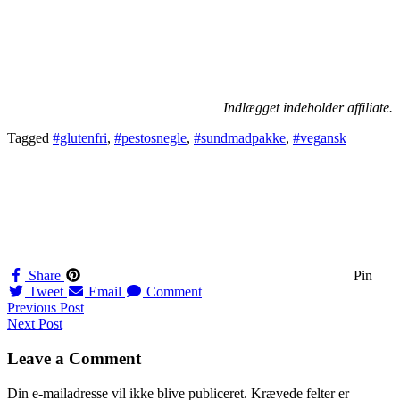
Indlægget indeholder affiliate.
Tagged
#glutenfri
,
#pestosnegle
,
#sundmadpakke
,
#vegansk
Share
Pin
Tweet
Email
Comment
Navigation
Previous Post
Next Post
til
indlæg
Leave a Comment
Din e-mailadresse vil ikke blive publiceret.
Krævede felter er