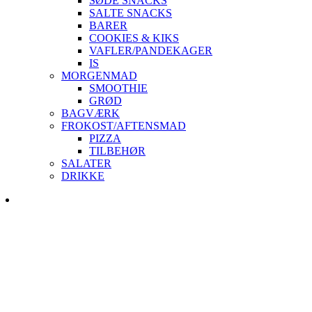
SØDE SNACKS
SALTE SNACKS
BARER
COOKIES & KIKS
VAFLER/PANDEKAGER
IS
MORGENMAD
SMOOTHIE
GRØD
BAGVÆRK
FROKOST/AFTENSMAD
PIZZA
TILBEHØR
SALATER
DRIKKE
Skip
to
content