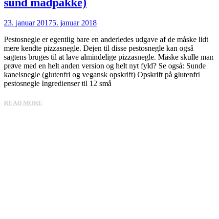
sund madpakke)
23. januar 2017
5. januar 2018
Pestosnegle er egentlig bare en anderledes udgave af de måske lidt
mere kendte pizzasnegle. Dejen til disse pestosnegle kan også
sagtens bruges til at lave almindelige pizzasnegle. Måske skulle man
prøve med en helt anden version og helt nyt fyld? Se også: Sunde
kanelsnegle (glutenfri og vegansk opskrift) Opskrift på glutenfri
pestosnegle Ingredienser til 12 små
READ MORE