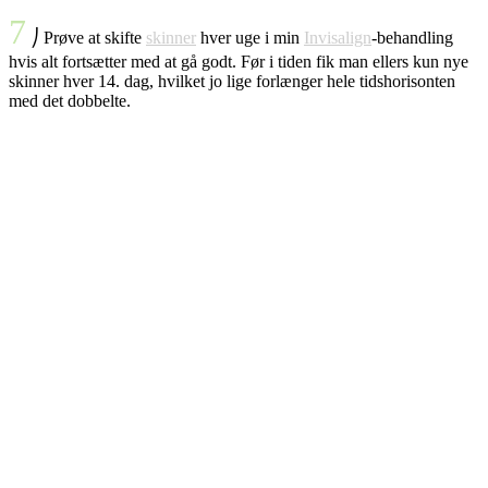
7
⎠ Prøve at skifte
skinner
hver uge i min
Invisalign
-behandling
hvis alt fortsætter med at gå godt. Før i tiden fik man ellers kun nye
skinner hver 14. dag, hvilket jo lige forlænger hele tidshorisonten
med det dobbelte.