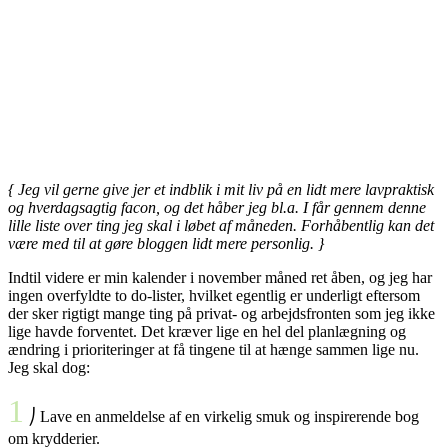
{ Jeg
vil gerne give jer et indblik i mit liv på en lidt mere lavpraktisk
og hverdagsagtig facon, og det håber jeg bl.a. I får gennem denne
lille liste over ting jeg skal i løbet af måneden. Forhåbentlig kan det
være med til at gøre bloggen lidt mere personlig. }
Indtil videre er min kalender i november måned ret åben, og jeg har
ingen overfyldte to do-lister, hvilket egentlig er underligt eftersom
der sker rigtigt mange ting på privat- og arbejdsfronten som jeg ikke
lige havde forventet. Det kræver lige en hel del planlægning og
ændring i prioriteringer at få tingene til at hænge sammen lige nu.
Jeg skal dog:
1
⎠ Lave en anmeldelse af en virkelig smuk og inspirerende bog
om krydderier.