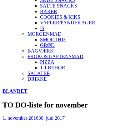
SØDE SNACKS
SALTE SNACKS
BARER
COOKIES & KIKS
VAFLER/PANDEKAGER
IS
MORGENMAD
SMOOTHIE
GRØD
BAGVÆRK
FROKOST/AFTENSMAD
PIZZA
TILBEHØR
SALATER
DRIKKE
Skip
BLANDET
to
content
TO DO-liste for november
1. november 2016
30. juni 2017