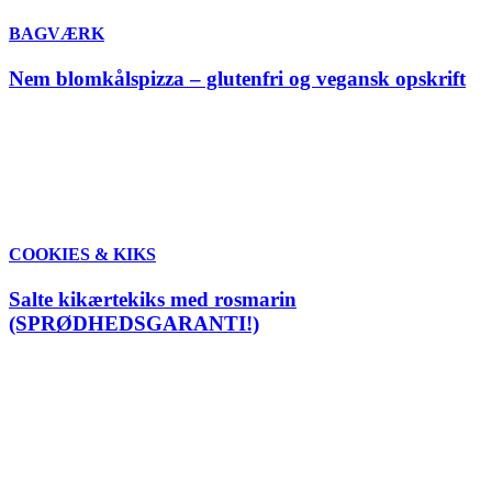
BAGVÆRK
Nem blomkålspizza – glutenfri og vegansk opskrift
COOKIES & KIKS
Salte kikærtekiks med rosmarin
(SPRØDHEDSGARANTI!)