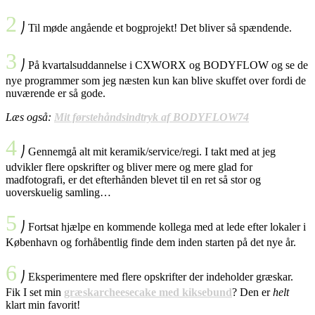
2
⎠ Til møde angående et bogprojekt! Det bliver så spændende.
3
⎠ På kvartalsuddannelse i CXWORX og BODYFLOW og se de
nye programmer som jeg næsten kun kan blive skuffet over fordi de
nuværende er så gode.
Læs også:
Mit førstehåndsindtryk af BODYFLOW74
4
⎠ Gennemgå alt mit keramik/service/regi. I takt med at jeg
udvikler flere opskrifter og bliver mere og mere glad for
madfotografi, er det efterhånden blevet til en ret så stor og
uoverskuelig samling…
5
⎠ Fortsat hjælpe en kommende kollega med at lede efter lokaler i
København og forhåbentlig finde dem inden starten på det nye år.
6
⎠ Eksperimentere med flere opskrifter der indeholder græskar.
Fik I set min
græskarcheesecake med kiksebund
? Den er
helt
klart min favorit!