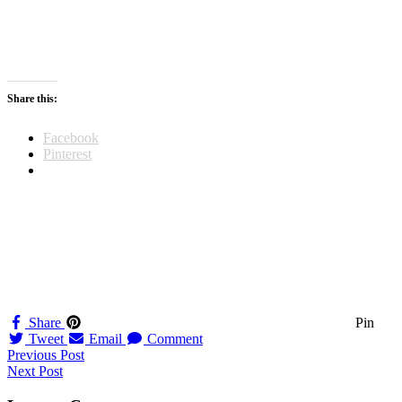
Share this:
Facebook
Pinterest
Share
Pin
Tweet
Email
Comment
Navigation
Previous Post
Next Post
til