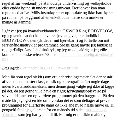
regel af sin weekend) på at modtage undervisning og vedligeholde
eller endda højne sit undervisningsniveau. Derudover kan man
regne med at Les Mills-instruktører er up-to-date og ikke bare kører
på rutinen på baggrund af én enkelt uddannelse som måske er
mange år gammel.
I går var jeg på kvartalsuddannelse i CXWORX og BODYFLOW,
og jeg tænkte at det kunne være sjovt at give jer et indblik i
BODYFLOW-delen (da det er mit hjertebarn) og fortælle om mit
førstehåndsindtryk af programmet. Sidste gang havde jeg faktisk et
rigtigt dårligt førstehåndsindtryk, og jeg troede aldrig at jeg ville
komme til at elske release 73, men
det endte med virelig at vokse på
mig
.
Læs også:
Certificeret BODYFLOW-instruktør
Man får som regel sit kit (som er undervisningsmaterialet der består
af video med master class, musik og koreografihæfte) nogle dage
inden kvartalsuddannelsen, men denne gang valgte jeg ikke at kigge
på det, da jeg gerne ville have en rigtig førstegangsoplevelse på
selve uddannelsen og vurdere programmet på den baggrund. På den
måde får jeg også en ide om hvordan det er som deltager at prøve
programmet for allerførste gang og ikke ane hvad næste move er. Til
gengæld fandt jeg allerede for en måneds tid siden
musikken på
YouTube
som jeg har lyttet lidt til. For mig er musikken alfa og