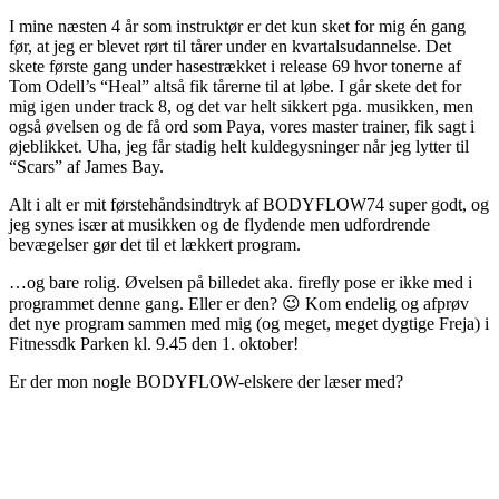
I mine næsten 4 år som instruktør er det kun sket for mig én gang
før, at jeg er blevet rørt til tårer under en kvartalsudannelse. Det
skete første gang under hasestrækket i release 69 hvor tonerne af
Tom Odell’s “Heal” altså fik tårerne til at løbe. I går skete det for
mig igen under track 8, og det var helt sikkert pga. musikken, men
også øvelsen og de få ord som Paya, vores master trainer, fik sagt i
øjeblikket. Uha, jeg får stadig helt kuldegysninger når jeg lytter til
“Scars” af James Bay.
Alt i alt er mit førstehåndsindtryk af BODYFLOW74 super godt, og
jeg synes især at musikken og de flydende men udfordrende
bevægelser gør det til et lækkert program.
…og bare rolig. Øvelsen på billedet aka. firefly pose er ikke med i
programmet denne gang. Eller er den? 😉 Kom endelig og afprøv
det nye program sammen med mig (og meget, meget dygtige Freja) i
Fitnessdk Parken kl. 9.45 den 1. oktober!
Er der mon nogle BODYFLOW-elskere der læser med?