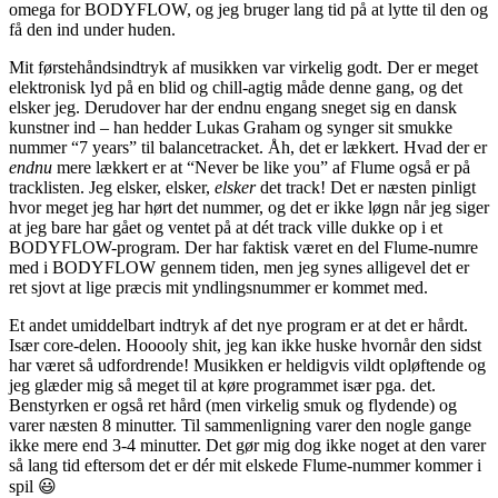
omega for BODYFLOW, og jeg bruger lang tid på at lytte til den og
få den ind under huden.
Mit førstehåndsindtryk af musikken var virkelig godt. Der er meget
elektronisk lyd på en blid og chill-agtig måde denne gang, og det
elsker jeg. Derudover har der endnu engang sneget sig en dansk
kunstner ind – han hedder Lukas Graham og synger sit smukke
nummer “7 years” til balancetracket. Åh, det er lækkert. Hvad der er
endnu
mere lækkert er at “Never be like you” af Flume også er på
tracklisten. Jeg elsker, elsker,
elsker
det track! Det er næsten pinligt
hvor meget jeg har hørt det nummer, og det er ikke løgn når jeg siger
at jeg bare har gået og ventet på at dét track ville dukke op i et
BODYFLOW-program. Der har faktisk været en del Flume-numre
med i BODYFLOW gennem tiden, men jeg synes alligevel det er
ret sjovt at lige præcis mit yndlingsnummer er kommet med.
Et andet umiddelbart indtryk af det nye program er at det er hårdt.
Især core-delen. Hooooly shit, jeg kan ikke huske hvornår den sidst
har været så udfordrende! Musikken er heldigvis vildt opløftende og
jeg glæder mig så meget til at køre programmet især pga. det.
Benstyrken er også ret hård (men virkelig smuk og flydende) og
varer næsten 8 minutter. Til sammenligning varer den nogle gange
ikke mere end 3-4 minutter. Det gør mig dog ikke noget at den varer
så lang tid eftersom det er dér mit elskede Flume-nummer kommer i
spil 😃