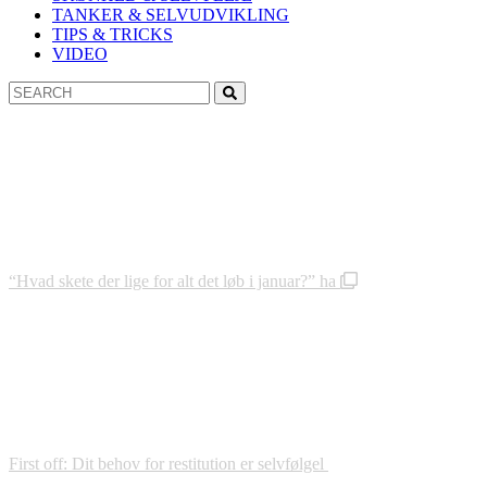
TANKER & SELVUDVIKLING
TIPS & TRICKS
VIDEO
Search
Search
for:
“Hvad skete der lige for alt det løb i januar?” ha
First off: Dit behov for restitution er selvfølgel