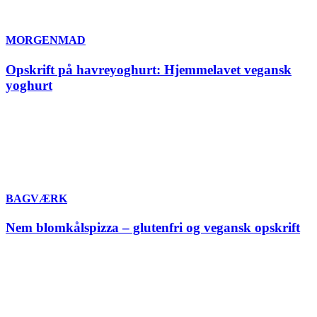
MORGENMAD
Opskrift på havreyoghurt: Hjemmelavet vegansk
yoghurt
BAGVÆRK
Nem blomkålspizza – glutenfri og vegansk opskrift