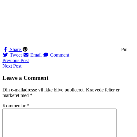
Share
Pin
Tweet
Email
Comment
Navigation
Previous Post
Next Post
til
indlæg
Leave a Comment
Din e-mailadresse vil ikke blive publiceret.
Krævede felter er
markeret med
*
Kommentar
*