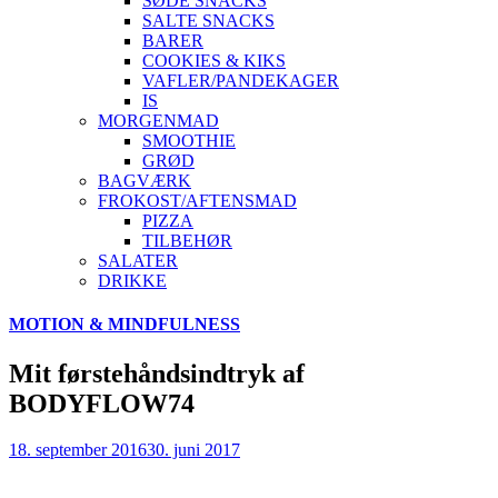
SØDE SNACKS
SALTE SNACKS
BARER
COOKIES & KIKS
VAFLER/PANDEKAGER
IS
MORGENMAD
SMOOTHIE
GRØD
BAGVÆRK
FROKOST/AFTENSMAD
PIZZA
TILBEHØR
SALATER
DRIKKE
Skip
MOTION & MINDFULNESS
to
content
Mit førstehåndsindtryk af
BODYFLOW74
18. september 2016
30. juni 2017