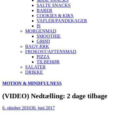
SØDE SNACKS
SALTE SNACKS
BARER
COOKIES & KIKS
VAFLER/PANDEKAGER
IS
MORGENMAD
SMOOTHIE
GRØD
BAGVÆRK
FROKOST/AFTENSMAD
PIZZA
TILBEHØR
SALATER
DRIKKE
Skip
MOTION & MINDFULNESS
to
content
(VIDEO) Nedtælling: 2 dage tilbage
6. oktober 2016
30. juni 2017