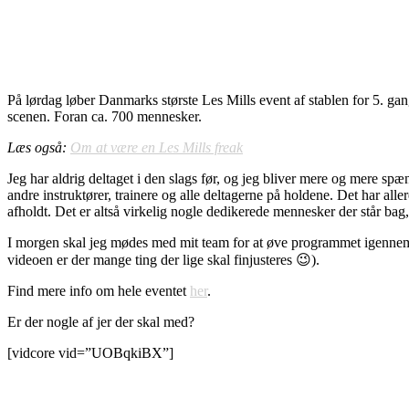
På lørdag løber Danmarks største Les Mills event af stablen for 5. ga
scenen. Foran ca. 700 mennesker.
Læs også:
Om at være en Les Mills freak
Jeg har aldrig deltaget i den slags før, og jeg bliver mere og mere 
andre instruktører, trainere og alle deltagerne på holdene. Det har al
afholdt. Det er altså virkelig nogle dedikerede mennesker der står bag, o
I morgen skal jeg mødes med mit team for at øve programmet igennem s
videoen er der mange ting der lige skal finjusteres 😉).
Find mere info om hele eventet
her
.
Er der nogle af jer der skal med?
[vidcore vid=”UOBqkiBX”]