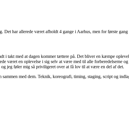
ng. Det har allerede været afholdt 4 gange i Aarhus, men for første gan
spændt i takt med at dagen kommer tættere på. Det bliver en kæmpe ople
lerede været en oplevelse i sig selv at være med til alle forberedelsern
g jeg føler mig så priviligeret over at få lov til at være en del af det.
ammen med dem. Teknik, koreografi, timing, staging, script og indlagte