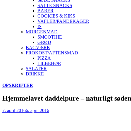
SØDE SNACKS
SALTE SNACKS
BARER
COOKIES & KIKS
VAFLER/PANDEKAGER
IS
MORGENMAD
SMOOTHIE
GRØD
BAGVÆRK
FROKOST/AFTENSMAD
PIZZA
TILBEHØR
SALATER
DRIKKE
Skip
OPSKRIFTER
to
content
Hjemmelavet daddelpure – naturligt søde
7. april 2016
6. april 2016