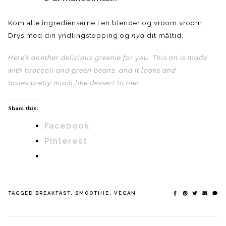
Kom alle ingredienserne i en blender og vroom vroom.
Drys med din yndlingstopping og
nyd
dit måltid.
Here’s another delicious greenie for you. This on is made
with broccoli and green beans, and it looks and
tastes pretty much like dessert to me!
Share this:
Facebook
Pinterest
TAGGED
BREAKFAST
,
SMOOTHIE
,
VEGAN