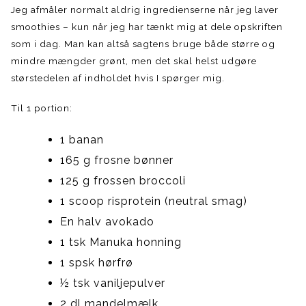
Jeg afmåler normalt aldrig ingredienserne når jeg laver
smoothies – kun når jeg har tænkt mig at dele opskriften
som i dag. Man kan altså sagtens bruge både større og
mindre mængder grønt, men det skal helst udgøre
størstedelen af indholdet hvis I spørger mig.
Til 1 portion:
1 banan
165 g frosne bønner
125 g frossen broccoli
1 scoop risprotein (neutral smag)
En halv avokado
1 tsk Manuka honning
1 spsk hørfrø
½ tsk vaniljepulver
2 dl mandelmælk