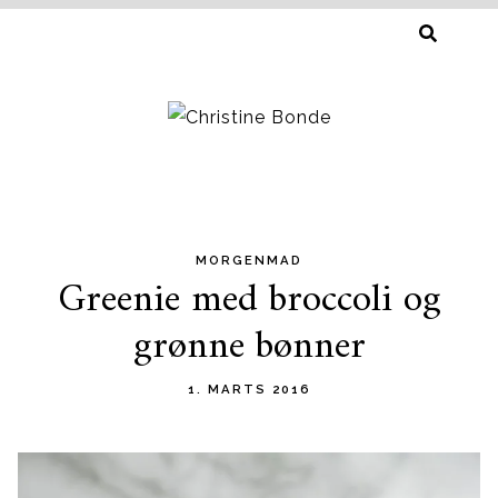
SØG
EFTER:
MORGENMAD
Skip
Greenie med broccoli og
to
grønne bønner
content
1. MARTS 2016