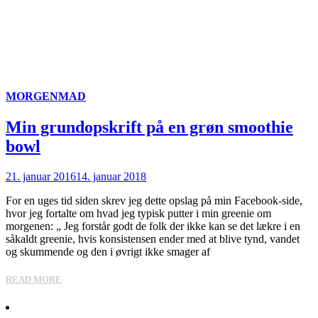
MORGENMAD
Min grundopskrift på en grøn smoothie
bowl
21. januar 2016
14. januar 2018
For en uges tid siden skrev jeg dette opslag på min Facebook-side,
hvor jeg fortalte om hvad jeg typisk putter i min greenie om
morgenen: „ Jeg forstår godt de folk der ikke kan se det lækre i en
såkaldt greenie, hvis konsistensen ender med at blive tynd, vandet
og skummende og den i øvrigt ikke smager af
READ MORE