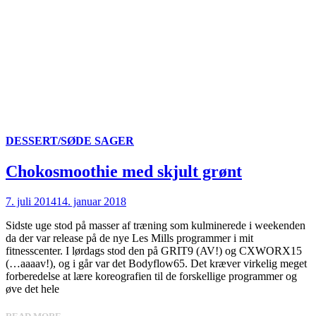
DESSERT/SØDE SAGER
Chokosmoothie med skjult grønt
7. juli 2014
14. januar 2018
Sidste uge stod på masser af træning som kulminerede i weekenden
da der var release på de nye Les Mills programmer i mit
fitnesscenter. I lørdags stod den på GRIT9 (AV!) og CXWORX15
(…aaaav!), og i går var det Bodyflow65. Det kræver virkelig meget
forberedelse at lære koreografien til de forskellige programmer og
øve det hele