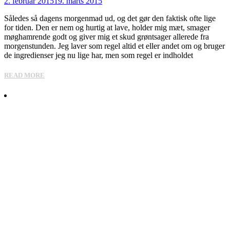
2. februar 2015
19. marts 2015
Således så dagens morgenmad ud, og det gør den faktisk ofte lige
for tiden. Den er nem og hurtig at lave, holder mig mæt, smager
møghamrende godt og giver mig et skud grøntsager allerede fra
morgenstunden. Jeg laver som regel altid et eller andet om og bruger
de ingredienser jeg nu lige har, men som regel er indholdet
READ MORE