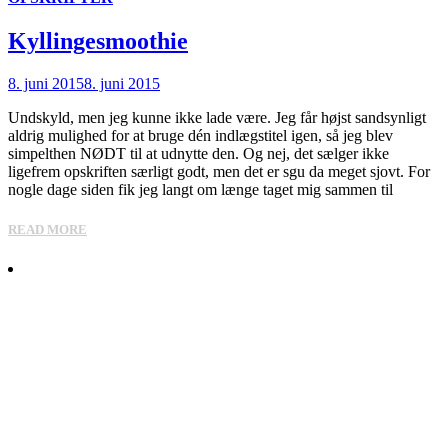
Kyllingesmoothie
8. juni 2015
8. juni 2015
Undskyld, men jeg kunne ikke lade være. Jeg får højst sandsynligt
aldrig mulighed for at bruge dén indlægstitel igen, så jeg blev
simpelthen NØDT til at udnytte den. Og nej, det sælger ikke
ligefrem opskriften særligt godt, men det er sgu da meget sjovt. For
nogle dage siden fik jeg langt om længe taget mig sammen til
READ MORE