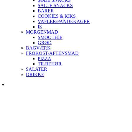
SØDE SNACKS
SALTE SNACKS
BARER
COOKIES & KIKS
VAFLER/PANDEKAGER
IS
MORGENMAD
SMOOTHIE
GRØD
BAGVÆRK
FROKOST/AFTENSMAD
PIZZA
TILBEHØR
SALATER
DRIKKE
Skip
to
content