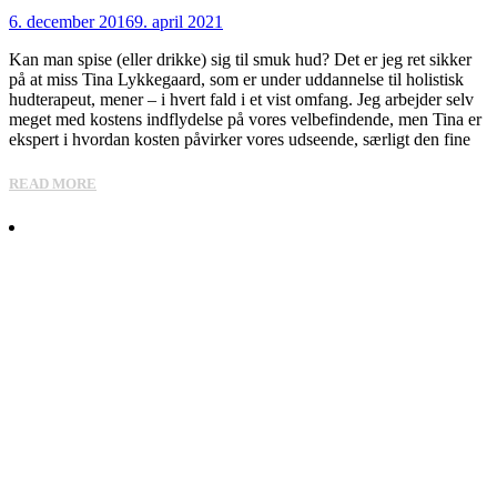
6. december 2016
9. april 2021
Kan man spise (eller drikke) sig til smuk hud? Det er jeg ret sikker
på at miss Tina Lykkegaard, som er under uddannelse til holistisk
hudterapeut, mener – i hvert fald i et vist omfang. Jeg arbejder selv
meget med kostens indflydelse på vores velbefindende, men Tina er
ekspert i hvordan kosten påvirker vores udseende, særligt den fine
READ MORE