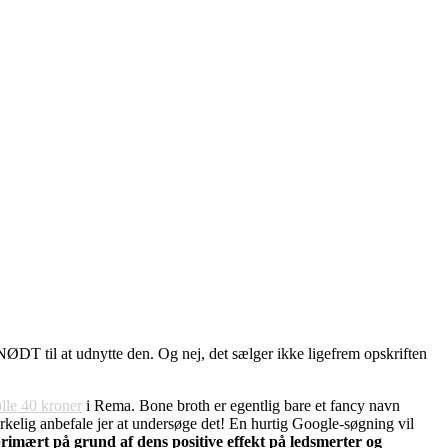
NØDT til at udnytte den. Og nej, det sælger ikke ligefrem opskriften
ølle 40 kroner
i Rema. Bone broth er egentlig bare et fancy navn
virkelig anbefale jer at undersøge det! En hurtig Google-søgning vil
imært på grund af dens positive effekt på ledsmerter og