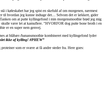
d stå i køleskabet har jeg spist en skefuld af om morgenen, nærmest
er til hvordan jeg kunne indtage det… Selvom det er lækkert, gider
 Tanken om at putte kyllingefond i min morgensmoothie brød jeg mig
ende skulle være let at kamuflere. “HVORFOR dog putte bone broth i en
thie er en super nem genvej.
 synes at blåbær-/banansmoothie kombineret med kyllingefond lyder
 slet ikke af kylling! #PHEW”
 proteiner som er svære at få andre steder fra. Here goes: