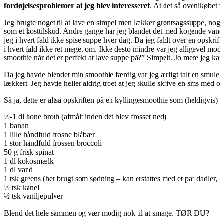
fordøjelsesproblemer at jeg blev interesseret
. At det så ovenikøbet
Jeg brugte noget til at lave en simpel men lækker grøntsagssuppe, noge
som et kosttilskud. Andre gange har jeg blandet det med kogende vand 
jeg i hvert fald ikke spise suppe hver dag. Da jeg faldt over en opskri
i hvert fald ikke ret meget om. Ikke desto mindre var jeg alligevel m
smoothie når det er perfekt at lave suppe på?” Simpelt. Jo mere jeg k
Da jeg havde blendet min smoothie færdig var jeg ærligt talt en smul
lækkert. Jeg havde heller aldrig troet at jeg skulle skrive en sms med 
Så ja, dette er altså opskriften på en kyllingesmoothie som (heldigvis)
½-1 dl bone broth (afmålt inden det blev frosset ned)
1 banan
1 lille håndfuld frosne blåbær
1 stor håndfuld frossen broccoli
50 g frisk spinat
1 dl kokosmælk
1 dl vand
1 tsk greens (her brugt som sødning – kan erstattes med et par dadler, l
½ tsk kanel
½ tsk vaniljepulver
Blend det hele sammen og vær modig nok til at smage. TØR DU?