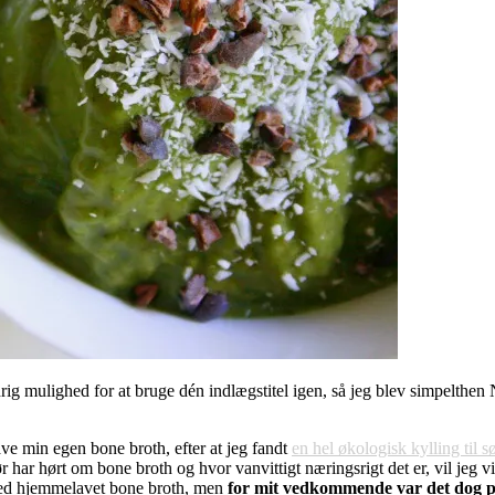
rig mulighed for at bruge dén indlægstitel igen, så jeg blev simpelthen 
ve min egen bone broth, efter at jeg fandt
en hel økologisk kylling til s
r har hørt om bone broth og hvor vanvittigt næringsrigt det er, vil jeg 
 ved hjemmelavet bone broth, men
for mit vedkommende var det dog pr