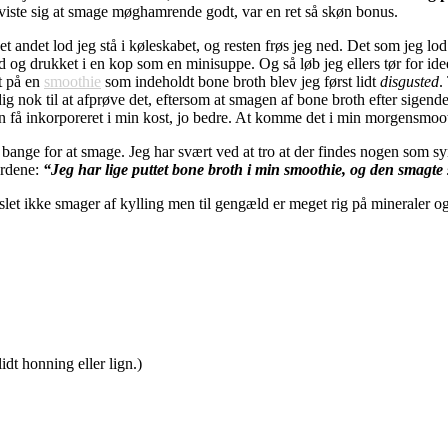
 viste sig at smage møghamrende godt, var en ret så skøn bonus.
t andet lod jeg stå i køleskabet, og resten frøs jeg ned. Det som jeg lo
og drukket i en kop som en minisuppe. Og så løb jeg ellers tør for ide
ft på en
smoothie
som indeholdt bone broth blev jeg først lidt
disgusted
.
odig nok til at afprøve det, eftersom at smagen af bone broth efter sig
an få inkorporeret i min kost, jo bedre. At komme det i min morgensmoo
e bange for at smage. Jeg har svært ved at tro at der findes nogen som
ordene:
“Jeg har lige puttet bone broth i min smoothie, og den smagte
 slet ikke smager af kylling men til gengæld er meget rig på mineraler og
idt honning eller lign.)