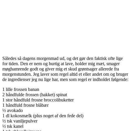
Således så dagens morgenmad ud, og det gør den faktisk ofte lige
for tiden. Den er nem og hurtig at lave, holder mig mæt, smager
møghamrende godt og giver mig et skud grøntsager allerede fra
morgenstunden. Jeg laver som regel altid et eller andet om og bruger
de ingredienser jeg nu lige har, men som regel er indholdet følgende:
1 lille frossen banan
2 håndfulde frossen (hakket) spinat
1 stor håndfuld frosne broccolibuketter
1 håndfuld frosne blåbær
½ avokado
1 dl kokosmælk (plus noget af den fede del)
½ tsk vaniljepulver
½ tsk kanel