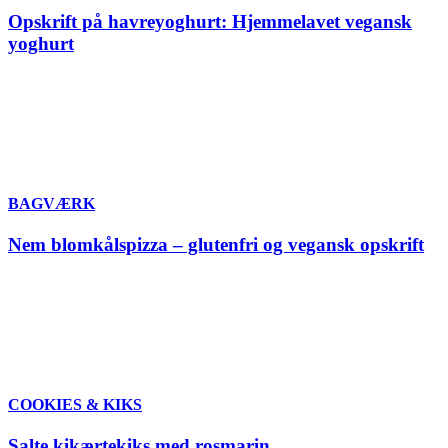
Opskrift på havreyoghurt: Hjemmelavet vegansk
yoghurt
BAGVÆRK
Nem blomkålspizza – glutenfri og vegansk opskrift
COOKIES & KIKS
Salte kikærtekiks med rosmarin