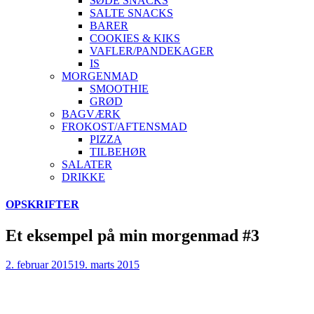
SØDE SNACKS
SALTE SNACKS
BARER
COOKIES & KIKS
VAFLER/PANDEKAGER
IS
MORGENMAD
SMOOTHIE
GRØD
BAGVÆRK
FROKOST/AFTENSMAD
PIZZA
TILBEHØR
SALATER
DRIKKE
Skip
OPSKRIFTER
to
content
Et eksempel på min morgenmad #3
2. februar 2015
19. marts 2015