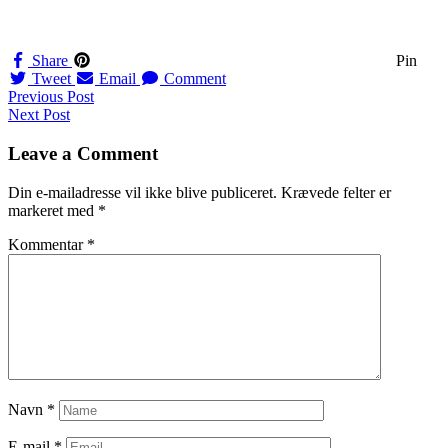
Share
Pin
Tweet
Email
Comment
Navigation
Previous Post
Next Post
til
indlæg
Leave a Comment
Din e-mailadresse vil ikke blive publiceret.
Krævede felter er
markeret med
*
Kommentar
*
Navn
*
E-mail
*