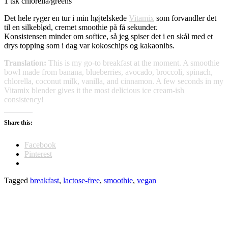
1 tsk chlorella/greens
Det hele ryger en tur i min højtelskede
Vitamix
som forvandler det
til en silkeblød, cremet smoothie på få sekunder.
Konsistensen minder om softice, så jeg spiser det i en skål med et
drys topping som i dag var kokoschips og kakaonibs.
Translation:
This is my go-to breakfast at the moment. A smoothie
bowl made from banana, blueberries, avocado, broccoli, spinach,
chlorella, coconut milk, vanilla, and cinnamon. A few seconds in my
Vitamix blender gives it the most delicious ice cream-ish
consistency!
Share this:
Facebook
Pinterest
Tagged
breakfast
,
lactose-free
,
smoothie
,
vegan