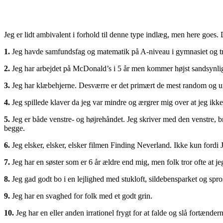
Jeg er lidt ambivalent i forhold til denne type indlæg, men here goes. 
1.
Jeg havde samfundsfag og matematik på A-niveau i gymnasiet og troe
2.
Jeg har arbejdet på McDonald’s i 5 år men kommer højst sandsynligt a
3.
Jeg har klæbehjerne. Desværre er det primært de mest random og u
4.
Jeg spillede klaver da jeg var mindre og ærgrer mig over at jeg ikke 
5.
Jeg er både venstre- og højrehåndet. Jeg skriver med den venstre, 
begge.
6.
Jeg elsker, elsker, elsker filmen Finding Neverland. Ikke kun fordi J
7.
Jeg har en søster som er 6 år ældre end mig, men folk tror ofte at je
8.
Jeg gad godt bo i en lejlighed med stukloft, sildebensparket og spro
9.
Jeg har en svaghed for folk med et godt grin.
10.
Jeg har en eller anden irrationel frygt for at falde og slå fortænde