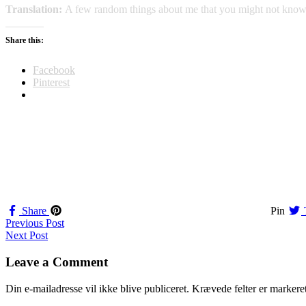
Translation:
A few random things about me that you might not know
Share this:
Facebook
Pinterest
Share
Pin
Navigation
Previous Post
Next Post
til
indlæg
Leave a Comment
Din e-mailadresse vil ikke blive publiceret.
Krævede felter er marker