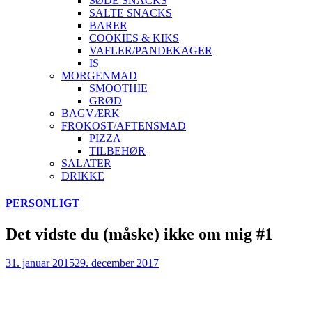
SØDE SNACKS
SALTE SNACKS
BARER
COOKIES & KIKS
VAFLER/PANDEKAGER
IS
MORGENMAD
SMOOTHIE
GRØD
BAGVÆRK
FROKOST/AFTENSMAD
PIZZA
TILBEHØR
SALATER
DRIKKE
Skip
PERSONLIGT
to
content
Det vidste du (måske) ikke om mig #1
31. januar 2015
29. december 2017