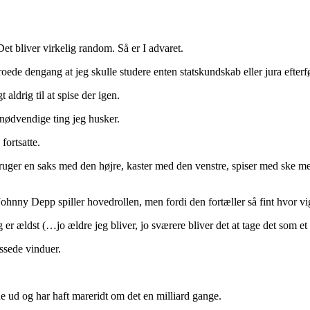
Det bliver virkelig random. Så er I advaret.
de dengang at jeg skulle studere enten statskundskab eller jura efterf
ldrig til at spise der igen.
nødvendige ting jeg husker.
fortsatte.
bruger en saks med den højre, kaster med den venstre, spiser med ske 
ohnny Depp spiller hovedrollen, men fordi den fortæller så fint hvor vig
g er ældst (…jo ældre jeg bliver, jo sværere bliver det at tage det som e
ssede vinduer.
rne ud og har haft mareridt om det en milliard gange.