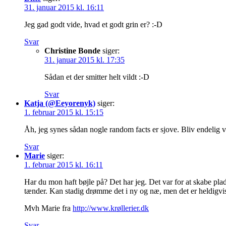
31. januar 2015 kl. 16:11
Jeg gad godt vide, hvad et godt grin er? :-D
Svar
Christine Bonde
siger:
31. januar 2015 kl. 17:35
Sådan et der smitter helt vildt :-D
Svar
Katja (@Eeyorenyk)
siger:
1. februar 2015 kl. 15:15
Åh, jeg synes sådan nogle random facts er sjove. Bliv endelig 
Svar
Marie
siger:
1. februar 2015 kl. 16:11
Har du mon haft bøjle på? Det har jeg. Det var for at skabe plad
tænder. Kan stadig drømme det i ny og næ, men det er heldigvis
Mvh Marie fra
http://www.krøllerier.dk
Svar