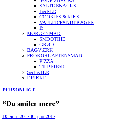
SØDE SNACKS
SALTE SNACKS
BARER
COOKIES & KIKS
VAFLER/PANDEKAGER
IS
MORGENMAD
SMOOTHIE
GRØD
BAGVÆRK
FROKOST/AFTENSMAD
PIZZA
TILBEHØR
SALATER
DRIKKE
Skip
PERSONLIGT
to
content
“Du smiler mere”
10. april 2017
30. juni 2017