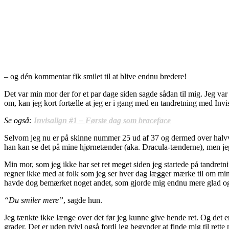
– og dén kommentar fik smilet til at blive endnu bredere!
Det var min mor der for et par dage siden sagde sådan til mig. Jeg var
om, kan jeg kort fortælle at jeg er i gang med en tandretning med Invi
Se også:
Invisalign #1 – Første dag som braceface
Selvom jeg nu er på skinne nummer 25 ud af 37 og dermed over halvvej
han kan se det på mine hjørnetænder (aka. Dracula-tænderne), men jeg t
Min mor, som jeg ikke har set ret meget siden jeg startede på tandret
regner ikke med at folk som jeg ser hver dag lægger mærke til om mine
havde dog bemærket noget andet, som gjorde mig endnu mere glad og 
“Du smiler mere”
, sagde hun.
Jeg tænkte ikke længe over det før jeg kunne give hende ret. Og det er
grader. Det er uden tvivl også fordi jeg begynder at finde mig til rette 