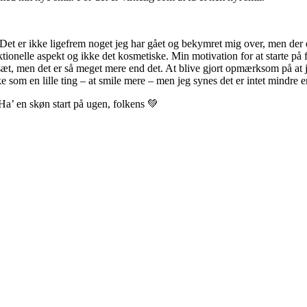
Det er ikke ligefrem noget jeg har gået og bekymret mig over, men der er
tionelle aspekt og ikke det kosmetiske. Min motivation for at starte på f
sæt, men det er så meget mere end det. At blive gjort opmærksom på at j
 som en lille ting – at smile mere – men jeg synes det er intet mindre e
 Ha’ en skøn start på ugen, folkens 💚