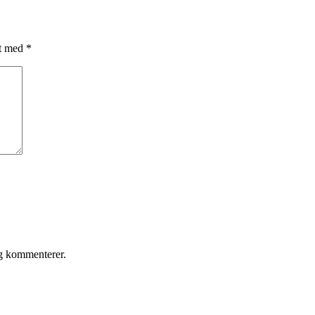
et med
*
eg kommenterer.