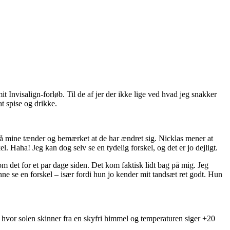
 Invisalign-forløb. Til de af jer der ikke lige ved hvad jeg snakker
t spise og drikke.
på mine tænder og bemærket at de har ændret sig. Nicklas mener at
. Haha! Jeg kan dog selv se en tydelig forskel, og det er jo dejligt.
m det for et par dage siden. Det kom faktisk lidt bag på mig. Jeg
ne se en forskel – især fordi hun jo kender mit tandsæt ret godt. Hun
ig hvor solen skinner fra en skyfri himmel og temperaturen siger +20