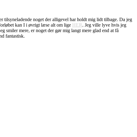
 tilsyneladende noget der alligevel har holdt mig lidt tilbage. Da jeg
orløbet kan I i øvrigt læse alt om lige
HER
. Jeg ville lyve hvis jeg
eg smiler mere, er noget der gør mig langt mere glad end at få
nd fantastisk.