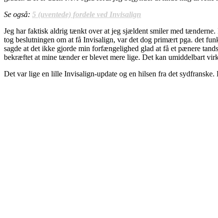
Se også:
5 (uventede) fordele ved Invisalign
Jeg har faktisk aldrig tænkt over at jeg sjældent smiler med tænderne. 
tog beslutningen om at få Invisalign, var det dog primært pga. det funk
sagde at det ikke gjorde min forfængelighed glad at få et pænere tand
bekræftet at mine tænder er blevet mere lige. Det kan umiddelbart virke
Det var lige en lille Invisalign-update og en hilsen fra det sydfranske.