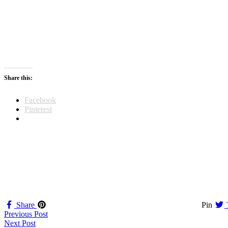
Share this:
Facebook
Pinterest
Share
Pin
Navigation
Previous Post
Next Post