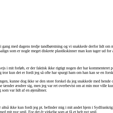
 i gang med dagens tredje tandbørstning og vi snakkede derfor lidt om mit
salign som er nogle meget diskrete plastikskinner man kun tager ud for a
s i mit forløb, er der faktisk ikke rigtigt nogen der har kommenteret 
ror kun det er fordi jeg så ofte har spurgt ham om han kan se en forskel
ningen, kunne dog ikke se den store forskel da jeg snakkede med hende o
 tænder ændrer sig, men jeg var ret overbevist om at min mor ville kun
som var lidt af en øjenåbner.
 altså ikke kun fordi jeg pt. befinder mig i mit andet hjem i Sydfrankr
med mit nye smil. For det ér virkelig som at få et helt nyt smil.