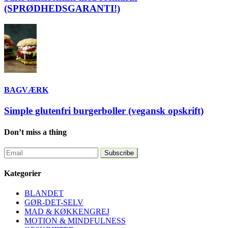
(SPRØDHEDSGARANTI!)
BAGVÆRK
Simple glutenfri burgerboller (vegansk opskrift)
Don’t miss a thing
Kategorier
BLANDET
GØR-DET-SELV
MAD & KØKKENGREJ
MOTION & MINDFULNESS