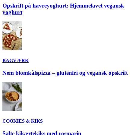
Opskrift på havreyoghurt: Hjemmelavet vegansk
yoghurt
BAGVÆRK
Nem blomkålspizza – glutenfri og vegansk opskrift
COOKIES & KIKS
Salte kikærtekiks med rosmarin