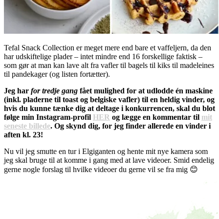
Tefal Snack Collection er meget mere end bare et vaffeljern, da den
har udskiftelige plader – intet mindre end 16 forskellige faktisk –
som gør at man kan lave alt fra vafler til bagels til kiks til madeleines
til pandekager (og listen fortætter).
Jeg har
for tredje gang
fået mulighed for at udlodde én maskine
(inkl. pladerne til toast og belgiske vafler) til en heldig vinder, og
hvis du kunne tænke dig at deltage i konkurrencen, skal du blot
følge min Instagram-profil
HER
og lægge en kommentar til
mit
seneste billede
. Og skynd dig, for jeg finder allerede en vinder i
aften kl. 23!
Nu vil jeg smutte en tur i Elgiganten og hente mit nye kamera som
jeg skal bruge til at komme i gang med at lave videoer. Smid endelig
gerne nogle forslag til hvilke videoer du gerne vil se fra mig 😊