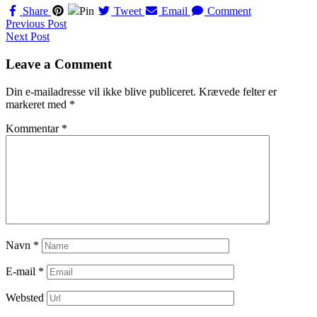
Share
Pin
Tweet
Email
Comment
Navigation
Previous Post
Next Post
til
indlæg
Leave a Comment
Din e-mailadresse vil ikke blive publiceret.
Krævede felter er
markeret med
*
Kommentar
*
Navn
*
E-mail
*
Websted