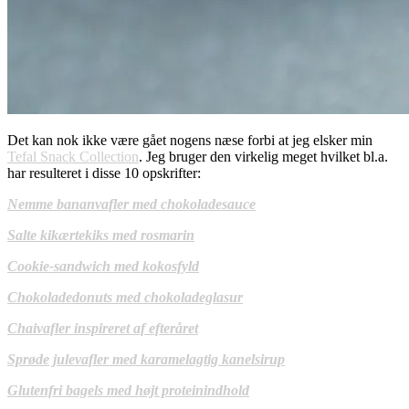
Det kan nok ikke være gået nogens næse forbi at jeg elsker min
Tefal Snack Collection
. Jeg bruger den virkelig meget hvilket bl.a.
har resulteret i disse 10 opskrifter:
Nemme bananvafler med chokoladesauce
Salte kikærtekiks med rosmarin
Cookie-sandwich med kokosfyld
Chokoladedonuts med chokoladeglasur
Chaivafler inspireret af efteråret
Sprøde julevafler med karamelagtig kanelsirup
Glutenfri bagels med højt proteinindhold