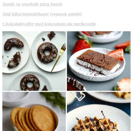
Sunde og snaskede pizza bagels
Små kikærtepandekager (vegansk omelet)
Chokoladevafler med kokosskum ala mælkesnitte