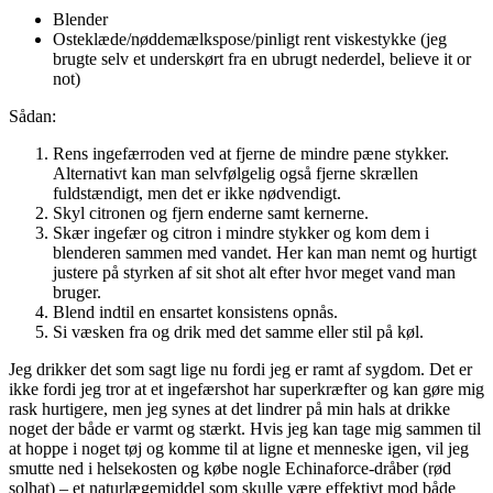
Blender
Osteklæde/nøddemælkspose/pinligt rent viskestykke (jeg
brugte selv et underskørt fra en ubrugt nederdel, believe it or
not)
Sådan:
Rens ingefærroden ved at fjerne de mindre pæne stykker.
Alternativt kan man selvfølgelig også fjerne skrællen
fuldstændigt, men det er ikke nødvendigt.
Skyl citronen og fjern enderne samt kernerne.
Skær ingefær og citron i mindre stykker og kom dem i
blenderen sammen med vandet. Her kan man nemt og hurtigt
justere på styrken af sit shot alt efter hvor meget vand man
bruger.
Blend indtil en ensartet konsistens opnås.
Si væsken fra og drik med det samme eller stil på køl.
Jeg drikker det som sagt lige nu fordi jeg er ramt af sygdom. Det er
ikke fordi jeg tror at et ingefærshot har superkræfter og kan gøre mig
rask hurtigere, men jeg synes at det lindrer på min hals at drikke
noget der både er varmt og stærkt. Hvis jeg kan tage mig sammen til
at hoppe i noget tøj og komme til at ligne et menneske igen, vil jeg
smutte ned i helsekosten og købe nogle Echinaforce-dråber (rød
solhat) – et naturlægemiddel som skulle være effektivt mod både