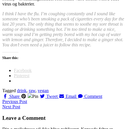
virus og bakterier.
I think I have the flu. I’m coughing constantly and I sound like
someone who’s been smoking a pack of
cigarettes every day for the
last 20 years. The only thing that seems to soothe my sore throat is
eating or drinking something hot. I’m too tired to make a nice,
warm soup and I’m getting pretty bored with my hot cup of water
with lemon and ginger. Therefore, I decided to make a ginger shot.
You don’t even need a juicer to follow this recipe.
Share this:
Facebook
Pinterest
Tagged
drink
,
raw
,
vegan
Share
Pin
Tweet
Email
Comment
Navigation
Previous Post
Next Post
til
indlæg
Leave a Comment