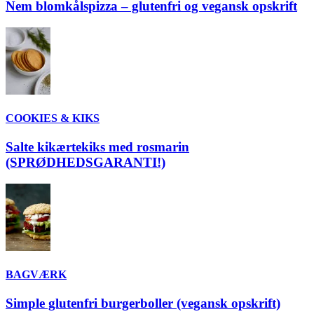
Nem blomkålspizza – glutenfri og vegansk opskrift
COOKIES & KIKS
Salte kikærtekiks med rosmarin
(SPRØDHEDSGARANTI!)
BAGVÆRK
Simple glutenfri burgerboller (vegansk opskrift)