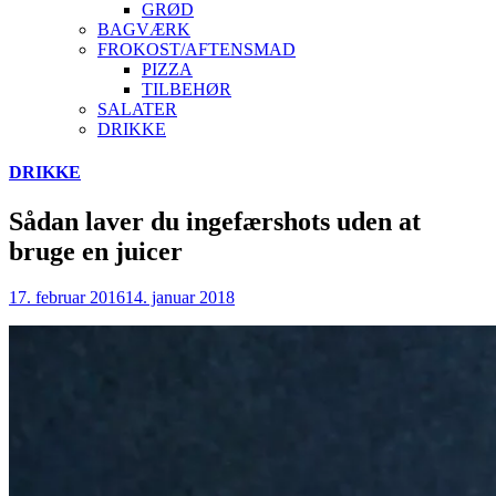
GRØD
BAGVÆRK
FROKOST/AFTENSMAD
PIZZA
TILBEHØR
SALATER
DRIKKE
Skip
DRIKKE
to
content
Sådan laver du ingefærshots uden at
bruge en juicer
17. februar 2016
14. januar 2018