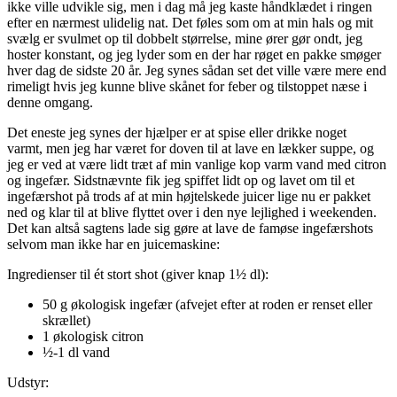
ikke ville udvikle sig, men i dag må jeg kaste håndklædet i ringen
efter en nærmest ulidelig nat. Det føles som om at min hals og mit
svælg er svulmet op til dobbelt størrelse, mine ører gør ondt, jeg
hoster konstant, og jeg lyder som en der har røget en pakke smøger
hver dag de sidste 20 år. Jeg synes sådan set det ville være mere end
rimeligt hvis jeg kunne blive skånet for feber og tilstoppet næse i
denne omgang.
Det eneste jeg synes der hjælper er at spise eller drikke noget
varmt, men jeg har været for doven til at lave en lækker suppe, og
jeg er ved at være lidt træt af min vanlige kop varm vand med citron
og ingefær. Sidstnævnte fik jeg spiffet lidt op og lavet om til et
ingefærshot på trods af at min højtelskede juicer lige nu er pakket
ned og klar til at blive flyttet over i den nye lejlighed i weekenden.
Det kan altså sagtens lade sig gøre at lave de famøse ingefærshots
selvom man ikke har en juicemaskine:
Ingredienser til ét stort shot (giver knap 1½ dl):
50 g økologisk ingefær (afvejet efter at roden er renset eller
skrællet)
1 økologisk citron
½-1 dl vand
Udstyr: