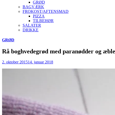
GRØD
BAGVÆRK
FROKOST/AFTENSMAD
PIZZA
TILBEHØR
SALATER
DRIKKE
Skip
GRØD
to
content
Rå boghvedegrød med paranødder og æbl
2. oktober 2015
14. januar 2018