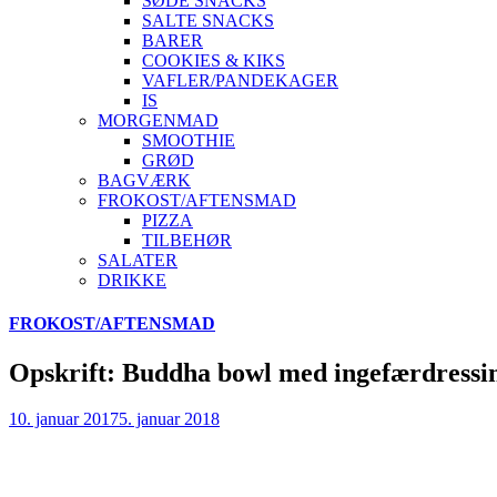
SØDE SNACKS
SALTE SNACKS
BARER
COOKIES & KIKS
VAFLER/PANDEKAGER
IS
MORGENMAD
SMOOTHIE
GRØD
BAGVÆRK
FROKOST/AFTENSMAD
PIZZA
TILBEHØR
SALATER
DRIKKE
Skip
FROKOST/AFTENSMAD
to
content
Opskrift: Buddha bowl med ingefærdressi
10. januar 2017
5. januar 2018