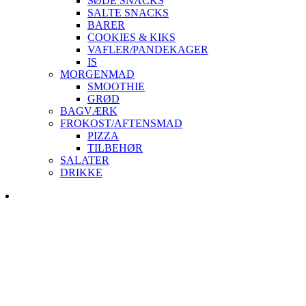
SØDE SNACKS
SALTE SNACKS
BARER
COOKIES & KIKS
VAFLER/PANDEKAGER
IS
MORGENMAD
SMOOTHIE
GRØD
BAGVÆRK
FROKOST/AFTENSMAD
PIZZA
TILBEHØR
SALATER
DRIKKE
Skip
to
content