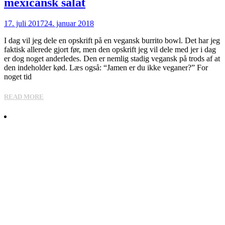
mexicansk salat
17. juli 2017
24. januar 2018
I dag vil jeg dele en opskrift på en vegansk burrito bowl. Det har jeg
faktisk allerede gjort før, men den opskrift jeg vil dele med jer i dag
er dog noget anderledes. Den er nemlig stadig vegansk på trods af at
den indeholder kød. Læs også: “Jamen er du ikke veganer?” For
noget tid
READ MORE