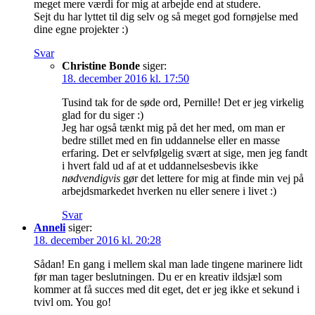
meget mere værdi for mig at arbejde end at studere.
Sejt du har lyttet til dig selv og så meget god fornøjelse med
dine egne projekter :)
Svar
Christine Bonde
siger:
18. december 2016 kl. 17:50
Tusind tak for de søde ord, Pernille! Det er jeg virkelig
glad for du siger :)
Jeg har også tænkt mig på det her med, om man er
bedre stillet med en fin uddannelse eller en masse
erfaring. Det er selvfølgelig svært at sige, men jeg fandt
i hvert fald ud af at et uddannelsesbevis ikke
nødvendigvis
gør det lettere for mig at finde min vej på
arbejdsmarkedet hverken nu eller senere i livet :)
Svar
Anneli
siger:
18. december 2016 kl. 20:28
Sådan! En gang i mellem skal man lade tingene marinere lidt
før man tager beslutningen. Du er en kreativ ildsjæl som
kommer at få succes med dit eget, det er jeg ikke et sekund i
tvivl om. You go!