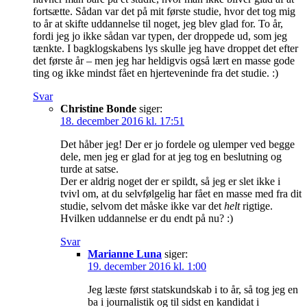
fortsætte. Sådan var det på mit første studie, hvor det tog mig
to år at skifte uddannelse til noget, jeg blev glad for. To år,
fordi jeg jo ikke sådan var typen, der droppede ud, som jeg
tænkte. I bagklogskabens lys skulle jeg have droppet det efter
det første år – men jeg har heldigvis også lært en masse gode
ting og ikke mindst fået en hjerteveninde fra det studie. :)
Svar
Christine Bonde
siger:
18. december 2016 kl. 17:51
Det håber jeg! Der er jo fordele og ulemper ved begge
dele, men jeg er glad for at jeg tog en beslutning og
turde at satse.
Der er aldrig noget der er spildt, så jeg er slet ikke i
tvivl om, at du selvfølgelig har fået en masse med fra dit
studie, selvom det måske ikke var det
helt
rigtige.
Hvilken uddannelse er du endt på nu? :)
Svar
Marianne Luna
siger:
19. december 2016 kl. 1:00
Jeg læste først statskundskab i to år, så tog jeg en
ba i journalistik og til sidst en kandidat i