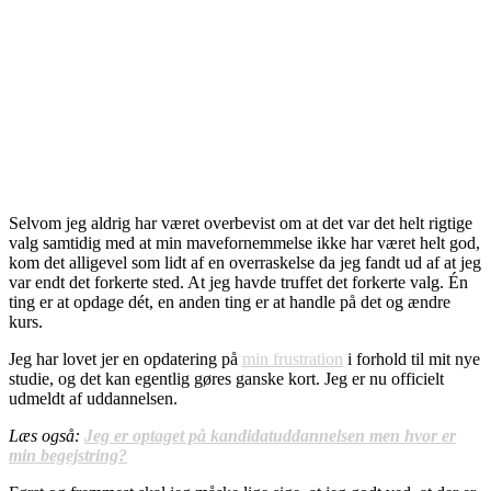
Selvom jeg aldrig har været overbevist om at det var det helt rigtige
valg samtidig med at min mavefornemmelse ikke har været helt god,
kom det alligevel som lidt af en overraskelse da jeg fandt ud af at jeg
var endt det forkerte sted. At jeg havde truffet det forkerte valg. Én
ting er at opdage dét, en anden ting er at handle på det og ændre
kurs.
Jeg har lovet jer en opdatering på
min frustration
i forhold til mit nye
studie, og det kan egentlig gøres ganske kort. Jeg er nu officielt
udmeldt af uddannelsen.
Læs også:
Jeg er optaget på kandidatuddannelsen men hvor er
min begejstring?