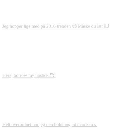
Jeg hopper lige med på 2016-trenden 🤠 Måske du lær
Here, borrow my lipstick 🥰
Helt overordnet har jeg den holdning, at man kan s