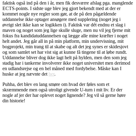
faktisk også ind på den i år, men fik desværre afslag pga. manglende
ECTS-points. I sidste uge blev jeg gjort bekendt med at der er
kommet nogle nye regler som gør, at de på den pågældende
uddannelse ikke optager ansøgere med supplering (noget jeg i
øvrigt slet ikke kan se logikken i). Faktisk var dét endnu et slag i
maven og noget som jeg lige skulle sluge, men nu vil jeg fjerne mit
fokus fra kandidatuddannelsen og lægge alle mine kræfter i noget
helt andet. Jeg går all in på min platform, min undervisning, mit
bogprojekt, min trang til at skabe og alt det jeg synes er skidesjovt
og som samlet set har vist sig at kunne få tingene til at løbe rundt.
Uddannelse bliver dog ikke lagt helt på hylden, men den som jeg
stadig har i tankerne involverer ikke noget universitet men derimod
en udlandsrejse og en hel måned med fordybelse. Måske kan I
huske at jeg nævnte det
her
.
Puhha, det blev en lang smøre om hvad der føles som et
skræmmende men også utroligt givende U-turn i mit liv. Er der
nogle af jer der har oplevet noget lignende? Jeg vil så gerne høre
din historie!