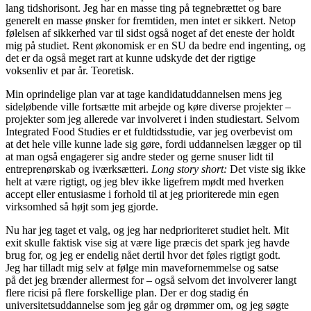
lang tidshorisont. Jeg har en masse ting på tegnebrættet og bare
generelt en masse ønsker for fremtiden, men intet er sikkert. Netop
følelsen af sikkerhed var til sidst også noget af det eneste der holdt
mig på studiet. Rent økonomisk er en SU da bedre end ingenting, og
det er da også meget rart at kunne udskyde det der rigtige
voksenliv et par år. Teoretisk.
Min oprindelige plan var at tage kandidatuddannelsen mens jeg
sideløbende ville fortsætte mit arbejde og køre diverse projekter –
projekter som jeg allerede var involveret i inden studiestart. Selvom
Integrated Food Studies er et fuldtidsstudie, var jeg overbevist om
at det hele ville kunne lade sig gøre, fordi uddannelsen lægger op til
at man også engagerer sig andre steder og gerne snuser lidt til
entreprenørskab og iværksætteri.
Long story short:
Det viste sig ikke
helt at være rigtigt, og jeg blev ikke ligefrem mødt med hverken
accept eller entusiasme i forhold til at jeg prioriterede min egen
virksomhed så højt som jeg gjorde.
Nu har jeg taget et valg, og jeg har nedprioriteret studiet helt. Mit
exit skulle faktisk vise sig at være lige præcis det spark jeg havde
brug for, og jeg er endelig nået dertil hvor det føles rigtigt godt.
Jeg har tilladt mig selv at følge min mavefornemmelse og satse
på det jeg brænder allermest for – også selvom det involverer langt
flere ricisi på flere forskellige plan. Der er dog stadig én
universitetsuddannelse som jeg går og drømmer om, og jeg søgte