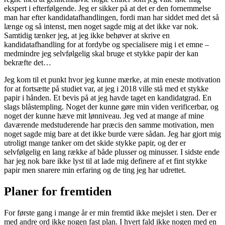
ekspert i efterfølgende. Jeg er sikker på at det er den fornemmelse
man har efter kandidatafhandlingen, fordi man har siddet med det så
længe og så intenst, men noget sagde mig at det ikke var nok.
Samtidig tænker jeg, at jeg ikke behøver at skrive en
kandidatafhandling for at fordybe og specialisere mig i et emne –
medmindre jeg selvfølgelig skal bruge et stykke papir der kan
bekræfte det…
Jeg kom til et punkt hvor jeg kunne mærke, at min eneste motivation
for at fortsætte på studiet var, at jeg i 2018 ville stå med et stykke
papir i hånden. Et bevis på at jeg havde taget en kandidatgrad. En
slags blåstempling. Noget der kunne gøre min viden verificerbar, og
noget der kunne hæve mit lønniveau. Jeg ved at mange af mine
daværende medstuderende har præcis den samme motivation, men
noget sagde mig bare at det ikke burde være sådan. Jeg har gjort mig
utroligt mange tanker om det skide stykke papir, og der er
selvfølgelig en lang række af både plusser og minusser. I sidste ende
har jeg nok bare ikke lyst til at lade mig definere af et fint stykke
papir men snarere min erfaring og de ting jeg har udrettet.
Planer for fremtiden
For første gang i mange år er min fremtid ikke mejslet i sten. Der er
med andre ord ikke nogen fast plan. I hvert fald ikke nogen med en