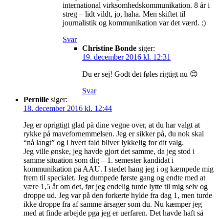
international virksomhedskommunikation. 8 år i
streg – lidt vildt, jo, haha. Men skiftet til
journalistik og kommunikation var det værd. :)
Svar
Christine Bonde
siger:
19. december 2016 kl. 12:31
Du er sej! Godt det føles rigtigt nu 😊
Svar
Pernille
siger:
18. december 2016 kl. 12:44
Jeg er oprigtigt glad på dine vegne over, at du har valgt at
rykke på mavefornemmelsen. Jeg er sikker på, du nok skal
“nå langt” og i hvert fald bliver lykkelig for dit valg.
Jeg ville ønske, jeg havde gjort det samme, da jeg stod i
samme situation som dig – 1. semester kandidat i
kommunikation på AAU. I stedet hang jeg i og kæmpede mig
frem til specialet. Jeg dumpede første gang og endte med at
være 1,5 år om det, før jeg endelig turde lytte til mig selv og
droppe ud. Jeg var på den forkerte hylde fra dag 1, men turde
ikke droppe fra af samme årsager som du. Nu kæmper jeg
med at finde arbejde pga jeg er uerfaren. Det havde haft så