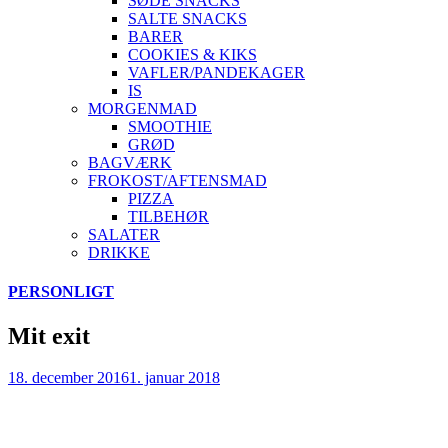
SØDE SNACKS
SALTE SNACKS
BARER
COOKIES & KIKS
VAFLER/PANDEKAGER
IS
MORGENMAD
SMOOTHIE
GRØD
BAGVÆRK
FROKOST/AFTENSMAD
PIZZA
TILBEHØR
SALATER
DRIKKE
Skip
PERSONLIGT
to
content
Mit exit
18. december 2016
1. januar 2018