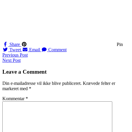
Share
Pin
Tweet
Email
Comment
Navigation
Previous Post
Next Post
til
indlæg
Leave a Comment
Din e-mailadresse vil ikke blive publiceret.
Krævede felter er
markeret med
*
Kommentar
*