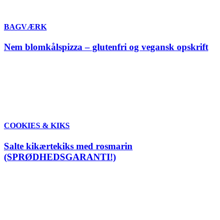
BAGVÆRK
Nem blomkålspizza – glutenfri og vegansk opskrift
COOKIES & KIKS
Salte kikærtekiks med rosmarin
(SPRØDHEDSGARANTI!)