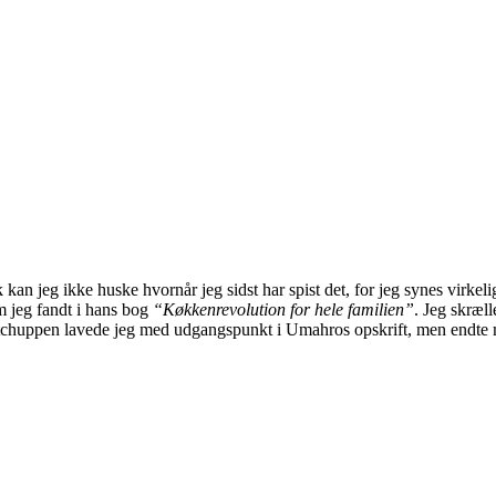
an jeg ikke huske hvornår jeg sidst har spist det, for jeg synes virkelig 
m jeg fandt i hans bog
“Køkkenrevolution for hele familien”
. Jeg skræl
 Ketchuppen lavede jeg med udgangspunkt i Umahros opskrift, men endte 