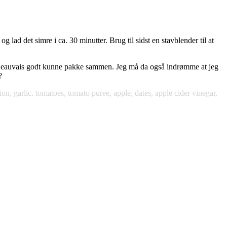
g lad det simre i ca. 30 minutter. Brug til sidst en stavblender til at
at Beauvais godt kunne pakke sammen. Jeg må da også indrømme at jeg
?
on, garlic, tomatoes, tomato puree, apple, dates, apple cider vinegar,