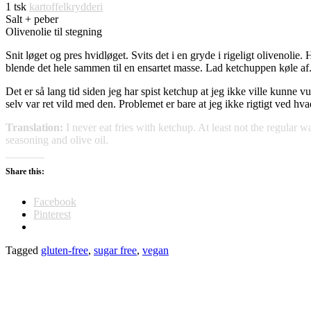
1 tsk
kartoffelkrydderi
Salt + peber
Olivenolie til stegning
Snit løget og pres hvidløget. Svits det i en gryde i rigeligt olivenolie.
blende det hele sammen til en ensartet masse. Lad ketchuppen køle af
Det er så lang tid siden jeg har spist ketchup at jeg ikke ville kun
selv var ret vild med den. Problemet er bare at jeg ikke rigtigt ved h
Translation:
I never eat fries with ketchup. At least not the regular 
seasoning and olive oil.
Share this:
Facebook
Pinterest
Tagged
gluten-free
,
sugar free
,
vegan