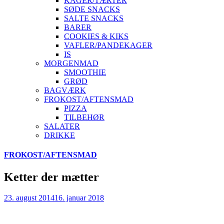
KAGER/TÆRTER
SØDE SNACKS
SALTE SNACKS
BARER
COOKIES & KIKS
VAFLER/PANDEKAGER
IS
MORGENMAD
SMOOTHIE
GRØD
BAGVÆRK
FROKOST/AFTENSMAD
PIZZA
TILBEHØR
SALATER
DRIKKE
Skip
FROKOST/AFTENSMAD
to
content
Ketter der mætter
23. august 2014
16. januar 2018