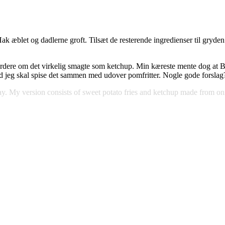
 Hak æblet og dadlerne groft. Tilsæt de resterende ingredienser til gryden o
.
ne vurdere om det virkelig smagte som ketchup. Min kæreste mente dog 
vad jeg skal spise det sammen med udover pomfritter. Nogle gode forslag
way. My version consists of sweet potato fries and ketchup made from oni