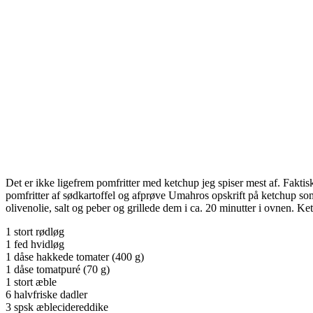
Det er ikke ligefrem pomfritter med ketchup jeg spiser mest af. Faktisk k
pomfritter af sødkartoffel og afprøve Umahros opskrift på ketchup so
olivenolie, salt og peber og grillede dem i ca. 20 minutter i ovnen.
1 stort rødløg
1 fed hvidløg
1 dåse hakkede tomater (400 g)
1 dåse tomatpuré (70 g)
1 stort æble
6 halvfriske dadler
3 spsk æblecidereddike