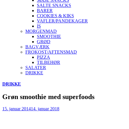
SØDE SNACKS
SALTE SNACKS
BARER
COOKIES & KIKS
VAFLER/PANDEKAGER
IS
MORGENMAD
SMOOTHIE
GRØD
BAGVÆRK
FROKOST/AFTENSMAD
PIZZA
TILBEHØR
SALATER
DRIKKE
Skip
DRIKKE
to
content
Grøn smoothie med superfoods
15. januar 2014
14. januar 2018