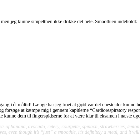
s men jeg kunne simpelthen ikke drikke det hele. Smoothien indeholdt:
én gang i ét måltid! Længe har jeg troet at grød var det eneste der kunne
og forsøge at kæmpe mig i gennem kapitlerne “Cardiorespiratory response
ulle kunne dem til fingerspidserne for at være klar til eksamen i næste u
ists of banana, avocado, celery, courgette, spinach, strawberries, lemon,
 even though it’s “just” a smoothie, it’s definitely a meal, and it will