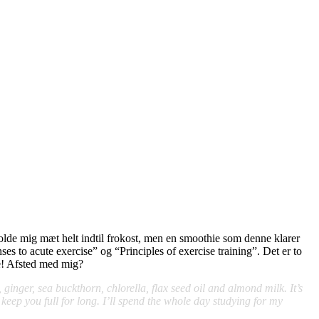
 holde mig mæt helt indtil frokost, men en smoothie som denne klarer
s to acute exercise” og “Principles of exercise training”. Det er to
ge! Afsted med mig?
 ginger, sea buckthorn, chlorella, flax seed oil and almond milk. It’s
 keep you full for long. I’ll spend the whole day studying for my