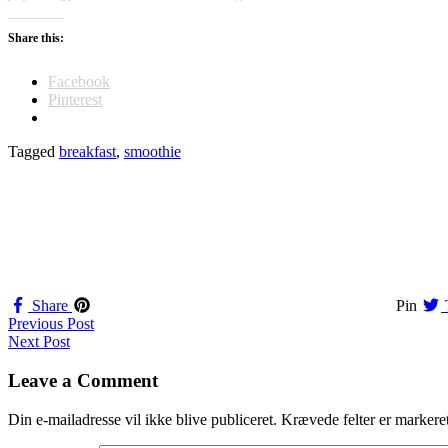
Share this:
Facebook
Pinterest
Tagged
breakfast
,
smoothie
Share
Pin
Navigation
Previous Post
Next Post
til
indlæg
Leave a Comment
Din e-mailadresse vil ikke blive publiceret.
Krævede felter er marker