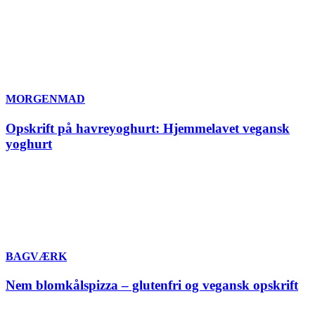
MORGENMAD
Opskrift på havreyoghurt: Hjemmelavet vegansk
yoghurt
BAGVÆRK
Nem blomkålspizza – glutenfri og vegansk opskrift