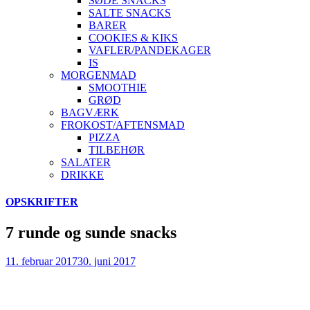
SØDE SNACKS
SALTE SNACKS
BARER
COOKIES & KIKS
VAFLER/PANDEKAGER
IS
MORGENMAD
SMOOTHIE
GRØD
BAGVÆRK
FROKOST/AFTENSMAD
PIZZA
TILBEHØR
SALATER
DRIKKE
Skip
OPSKRIFTER
to
content
7 runde og sunde snacks
11. februar 2017
30. juni 2017