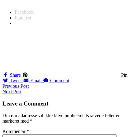
Facebook
Pinterest
Share
Pin
Tweet
Email
Comment
Navigation
Previous Post
Next Post
til
indlæg
Leave a Comment
Din e-mailadresse vil ikke blive publiceret.
Krævede felter er
markeret med
*
Kommentar
*