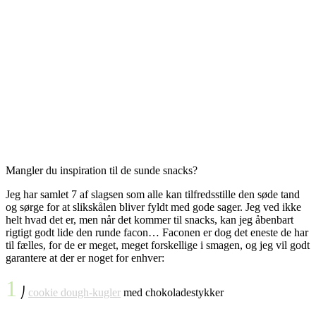
Mangler du inspiration til de sunde snacks?
Jeg har samlet 7 af slagsen som alle kan tilfredsstille den søde tand
og sørge for at slikskålen bliver fyldt med gode sager. Jeg ved ikke
helt hvad det er, men når det kommer til snacks, kan jeg åbenbart
rigtigt godt lide den runde facon… Faconen er dog det eneste de har
til fælles, for de er meget, meget forskellige i smagen, og jeg vil godt
garantere at der er noget for enhver:
1
⎠
cookie dough-kugler
med chokoladestykker