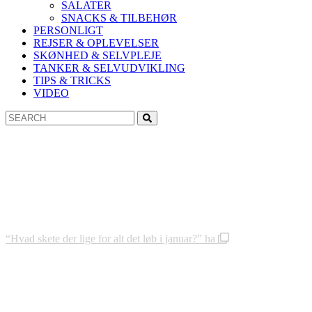
SALATER
SNACKS & TILBEHØR
PERSONLIGT
REJSER & OPLEVELSER
SKØNHED & SELVPLEJE
TANKER & SELVUDVIKLING
TIPS & TRICKS
VIDEO
Search
Search
for:
“Hvad skete der lige for alt det løb i januar?” ha