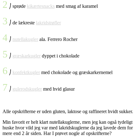
2
⎠ sprøde
kikærtesnacks
med smag af karamel
3
⎠ de lækreste
lakridstrøfler
4
⎠
nutellakugler
ala. Ferrero Rocher
5
⎠
græskarkugler
dyppet i chokolade
6
⎠
konfektkugler
med chokolade og græskarkernemel
7
⎠
gulerodskugler
med hvid glasur
Alle opskrifterne er uden gluten, laktose og raffineret hvidt sukker.
Min favorit er helt klart nutellakuglerne, men jeg kan også tydeligt
huske hvor vild jeg var med lakridskuglerne da jeg lavede dem for
mere end 2 år siden. Har I prøvet nogle af opskrifterne?