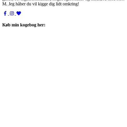
M. Jeg håber du vil kigge dig lidt omkring!
Køb min kogebog her: