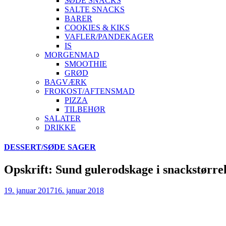
SØDE SNACKS
SALTE SNACKS
BARER
COOKIES & KIKS
VAFLER/PANDEKAGER
IS
MORGENMAD
SMOOTHIE
GRØD
BAGVÆRK
FROKOST/AFTENSMAD
PIZZA
TILBEHØR
SALATER
DRIKKE
Skip
DESSERT/SØDE SAGER
to
content
Opskrift: Sund gulerodskage i snackstørre
19. januar 2017
16. januar 2018