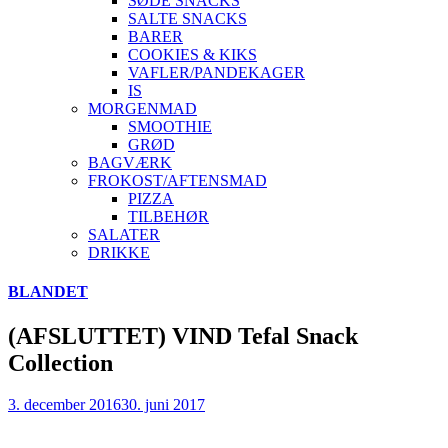
SØDE SNACKS
SALTE SNACKS
BARER
COOKIES & KIKS
VAFLER/PANDEKAGER
IS
MORGENMAD
SMOOTHIE
GRØD
BAGVÆRK
FROKOST/AFTENSMAD
PIZZA
TILBEHØR
SALATER
DRIKKE
Skip
BLANDET
to
content
(AFSLUTTET) VIND Tefal Snack
Collection
3. december 2016
30. juni 2017