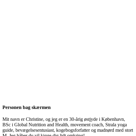
Personen bag skærmen
Mit navn er Christine, og jeg er en 30-årig østjyde i København,
BSc i Global Nutrition and Health, movement coach, Strala yoga
guide, bevægelsesentusiast, kogebogsforfatter og madnørd med stort
M. Jeg håber du vil kigge dig lidt omkring!