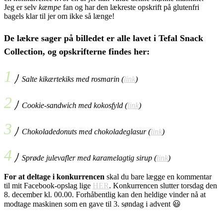
Jeg er selv
kæmpe
fan og har den lækreste opskrift på glutenfri
bagels klar til jer om ikke så længe!
De lækre sager på billedet er alle lavet i Tefal Snack
Collection, og opskrifterne findes her:
1
⎠ Salte kikærtekiks med rosmarin (
link
)
2
⎠ Cookie-sandwich med kokosfyld (
link
)
3
⎠ Chokoladedonuts med chokoladeglasur (
link
)
4
⎠ Sprøde julevafler med karamelagtig sirup (
link
)
For at deltage i konkurrencen
skal du bare lægge en kommentar
til mit Facebook-opslag lige
HER
. Konkurrencen slutter torsdag den
8. december kl. 00.00. Forhåbentlig kan den heldige vinder nå at
modtage maskinen som en gave til 3. søndag i advent 😃