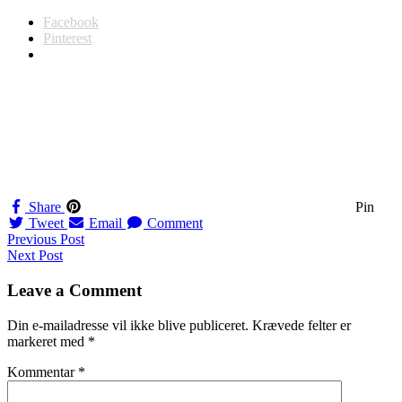
Facebook
Pinterest
Share
Pin
Tweet
Email
Comment
Navigation
Previous Post
Next Post
til
indlæg
Leave a Comment
Din e-mailadresse vil ikke blive publiceret.
Krævede felter er
markeret med
*
Kommentar
*