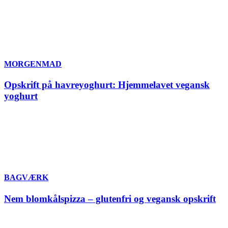
MORGENMAD
Opskrift på havreyoghurt: Hjemmelavet vegansk
yoghurt
BAGVÆRK
Nem blomkålspizza – glutenfri og vegansk opskrift