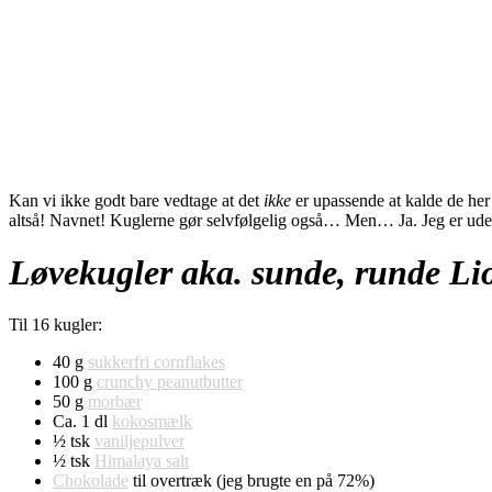
Kan vi ikke godt bare vedtage at det
ikke
er upassende at kalde de he
altså! Navnet! Kuglerne gør selvfølgelig også… Men… Ja. Jeg er u
Løvekugler aka. sunde, runde Li
Til 16 kugler:
40 g
sukkerfri cornflakes
100 g
crunchy peanutbutter
50 g
morbær
Ca. 1 dl
kokosmælk
½ tsk
vaniljepulver
½ tsk
Himalaya salt
Chokolade
til overtræk (jeg brugte en på 72%)