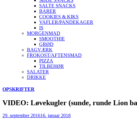
SØDE SNACKS
SALTE SNACKS
BARER
COOKIES & KIKS
VAFLER/PANDEKAGER
IS
MORGENMAD
SMOOTHIE
GRØD
BAGVÆRK
FROKOST/AFTENSMAD
PIZZA
TILBEHØR
SALATER
DRIKKE
Skip
OPSKRIFTER
to
content
VIDEO: Løvekugler (sunde, runde Lion ba
29. september 2016
16. januar 2018