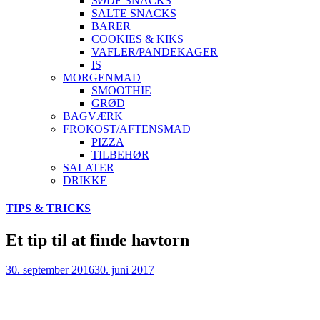
SØDE SNACKS
SALTE SNACKS
BARER
COOKIES & KIKS
VAFLER/PANDEKAGER
IS
MORGENMAD
SMOOTHIE
GRØD
BAGVÆRK
FROKOST/AFTENSMAD
PIZZA
TILBEHØR
SALATER
DRIKKE
Skip
TIPS & TRICKS
to
content
Et tip til at finde havtorn
30. september 2016
30. juni 2017