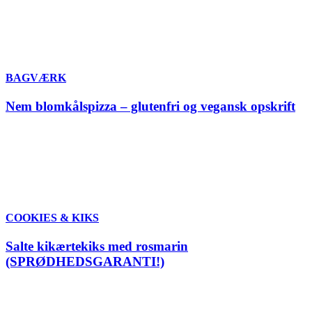
BAGVÆRK
Nem blomkålspizza – glutenfri og vegansk opskrift
COOKIES & KIKS
Salte kikærtekiks med rosmarin
(SPRØDHEDSGARANTI!)