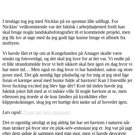
I tirsdags tog jeg med Nicklas på en spontan lille udflugt. For
Nicklas’ vedkommende var det faktisk i arbejdsøjemed fordi han
skal bruge nogle landskabsfotografier til et kommende projekt, men
jeg fik lov at tage med da jeg godt lige kunne bruge et afbræk fra
storbyen.
Vi havde fået et tip om at Kongelunden på Amager skulle være
smukt og fotovenligt, og det skal jeg love for at det var. Vi endte på
et lille strandområde hvor vi helt sikkert skal hen igen en dag hvor vi
har mere tid… Men også en dag hvor vi har handsker, sakse og store
poser med. Det gik nemlig lige pludselig op for mig at jeg stod lige
foran et kæmpe areal med buske fulde af havtorn! Kan I forestille jer
hvor fucking excited jeg blev lige dér? Kort tid inden havde jeg
faktisk joket lidt med at vi måske ville få nogle havtorn at se, men
eftersom jeg troede at de kun fandtes på kystklitter eller
klippeskråninger, slog jeg ret hurtigt den tanke ud af hovedet igen.
Læs også:
Frugt gør mig emotionel
Det er egentlig utroligt at jeg aldrig før har set havtorn i naturen når
man tænker på hvor stor en pluk-selv-entusiast jeg er. Jeg var på jagt
efter dem sidste år sammen med min mor, men vi havde desværre