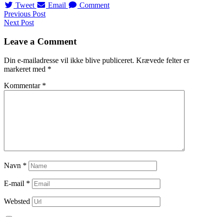
Tweet
Email
Comment
Navigation
Previous Post
Next Post
til
indlæg
Leave a Comment
Din e-mailadresse vil ikke blive publiceret.
Krævede felter er
markeret med
*
Kommentar
*
Navn
*
E-mail
*
Websted