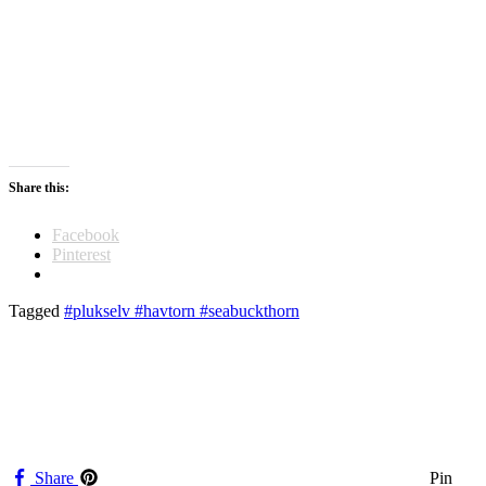
Share this:
Facebook
Pinterest
Tagged
#plukselv #havtorn #seabuckthorn
Share
Pin